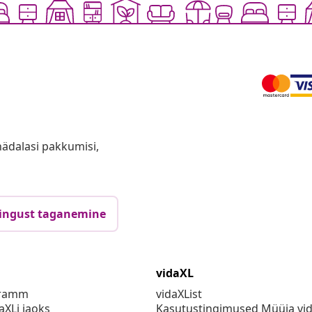
anädalasi pakkumisi,
ingust taganemine
vidaXL
gramm
vidaXList
aXLi jaoks
Kasutustingimused Müüja vi