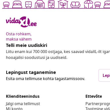
Osta rohkem,
maksa vähem
Telli meie uudiskiri
Liitu enam kui 700 000 ostjaga, kes saavad vidaXL-ilt ig
hooajalisi soodustusi ja uudiseid.
Lepingust taganemine
Lep
Esita oma tellimuse kohta tagastamissoov.
Klienditeenindus
Ettevõte
Jälgi oma tellimust
Partnerpro
Mi konto
Tootmine vid