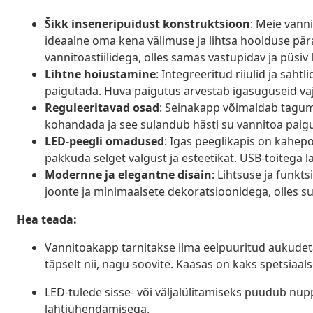
Šikk inseneripuidust konstruktsioon
: Meie vann
ideaalne oma kena välimuse ja lihtsa hoolduse pär
vannitoastiilidega, olles samas vastupidav ja püsi
Lihtne hoiustamine
: Integreeritud riiulid ja sah
paigutada. Hüva paigutus arvestab igasuguseid vajad
Reguleeritavad osad
: Seinakapp võimaldab tagumi
kohandada ja see sulandub hästi su vannitoa paig
LED-peegli omadused
: Igas peeglikapis on kahep
pakkuda selget valgust ja esteetikat. USB-toitega
Modernne ja elegantne disain
: Lihtsuse ja funk
joonte ja minimaalsete dekoratsioonidega, olles s
Hea teada:
Vannitoakapp tarnitakse ilma eelpuuritud aukudeta
täpselt nii, nagu soovite. Kaasas on kaks spetsiaa
LED-tulede sisse- või väljalülitamiseks puudub n
lahtiühendamisega.