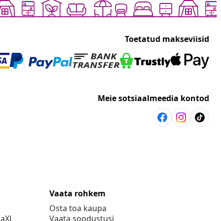
Toetatud makseviisid
Meie sotsiaalmeedia kontod
Vaata rohkem
Osta toa kaupa
daXL
Vaata soodustusi