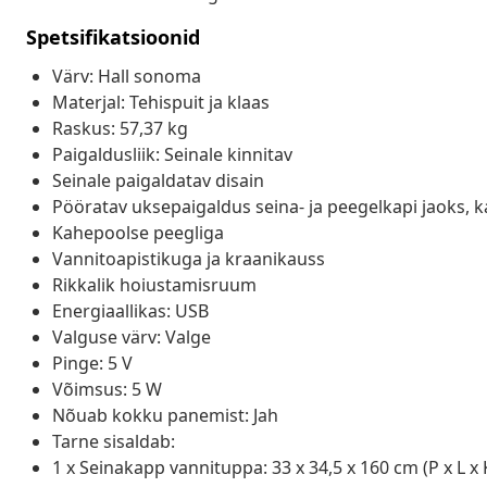
Spetsifikatsioonid
Värv: Hall sonoma
Materjal: Tehispuit ja klaas
Raskus: 57,37 kg
Paigaldusliik: Seinale kinnitav
Seinale paigaldatav disain
Pööratav uksepaigaldus seina- ja peegelkapi jaoks, 
Kahepoolse peegliga
Vannitoapistikuga ja kraanikauss
Rikkalik hoiustamisruum
Energiaallikas: USB
Valguse värv: Valge
Pinge: 5 V
Võimsus: 5 W
Nõuab kokku panemist: Jah
Tarne sisaldab:
1 x Seinakapp vannituppa: 33 x 34,5 x 160 cm (P x L x 