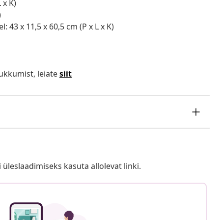
 x K)
)
43 x 11,5 x 60,5 cm (P x L x K)
ukkumist, leiate
siit
i üleslaadimiseks kasuta allolevat linki.