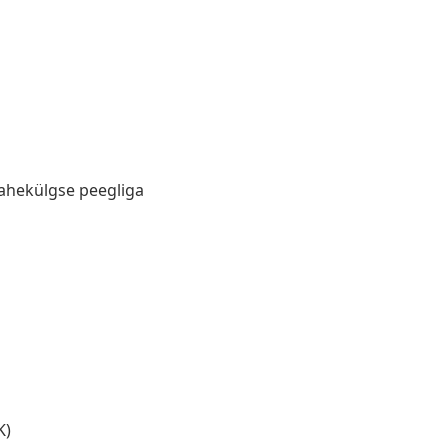
kahekülgse peegliga
K)