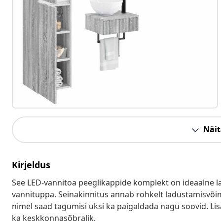
Näit
Kirjeldus
See LED-vannitoa peeglikappide komplekt on ideaalne 
vannituppa. Seinakinnitus annab rohkelt ladustamisvõim
nimel saad tagumisi uksi ka paigaldada nagu soovid. Li
ka keskkonnasõbralik.