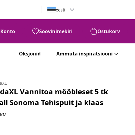
eesti
Konto
Soovinimekiri
Ostukorv
Oksjonid
Ammuta inspiratsiooni
daXL
idaXL Vannitoa mööbleset 5 tk
all Sonoma Tehispuit ja klaas
 KM