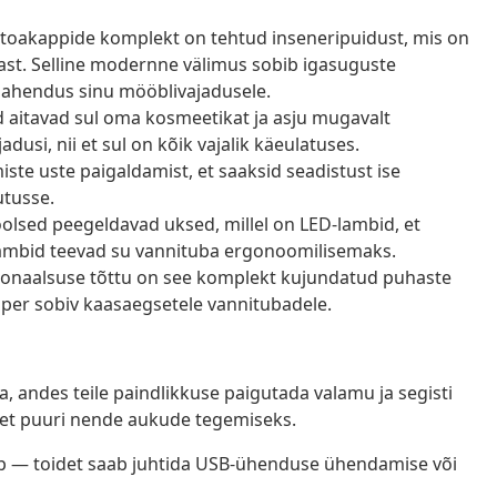
itoakappide komplekt on tehtud inseneripuidust, mis on
ast. Selline modernne välimus sobib igasuguste
v lahendus sinu mööblivajadusele.
tlid aitavad sul oma kosmeetikat ja asju mugavalt
usi, nii et sul on kõik vajalik käeulatuses.
ste uste paigaldamist, et saaksid seadistust ise
utusse.
oolsed peegeldavad uksed, millel on LED-lambid, et
 lambid teevad su vannituba ergonoomilisemaks.
tsionaalsuse tõttu on see komplekt kujundatud puhaste
uper sobiv kaasaegsetele vannitubadele.
, andes teile paindlikkuse paigutada valamu ja segisti
lset puuri nende aukude tegemiseks.
upp — toidet saab juhtida USB-ühenduse ühendamise või