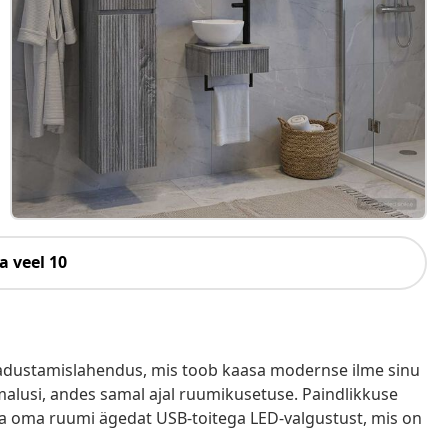
a veel 10
ladustamislahendus, mis toob kaasa modernse ilme sinu
alusi, andes samal ajal ruumikusetuse. Paindlikkuse
sa oma ruumi ägedat USB-toitega LED-valgustust, mis on