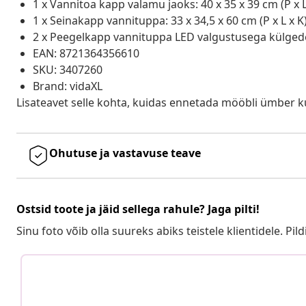
1 x Vannitoa kapp valamu jaoks: 40 x 35 x 39 cm (P x L
1 x Seinakapp vannituppa: 33 x 34,5 x 60 cm (P x L x K
2 x Peegelkapp vannituppa LED valgustusega külgedel: 
EAN: 8721364356610
SKU: 3407260
Brand: vidaXL
Lisateavet selle kohta, kuidas ennetada mööbli ümber k
Ohutuse ja vastavuse teave
Ostsid toote ja jäid sellega rahule? Jaga pilti!
Sinu foto võib olla suureks abiks teistele klientidele. Pild