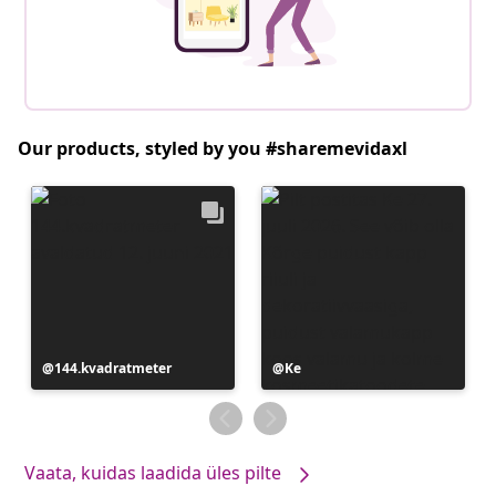
Our products, styled by you #sharemevidaxl
Postitus
144.kvadratmeter
Postitus
Ke
avaldatud
avaldatud
Vaata, kuidas laadida üles pilte