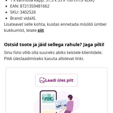
1 x vannitoa kapp: 37,5 x 35 x 100 cm (PxLxK)
EAN: 8721359481662
SKU: 3402526
Brand: vidaXL
Lisateavet selle kohta, kuidas ennetada mööbli ümber
kukkumist, leiate
siit
Ostsid toote ja jäid sellega rahule? Jaga pilti!
Sinu foto võib olla suureks abiks teistele klientidele.
Pildi üleslaadimiseks kasuta allolevat linki.
Laadi üles pilt