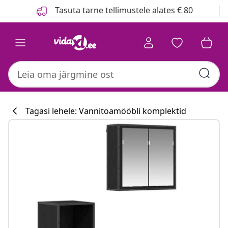
Eelmine
Järgmine
Tasuta tarne tellimustele alates € 80
Tagasi lehele: Vannitoamööbli komplektid
Köögikollektsi
#sharemevidaxl