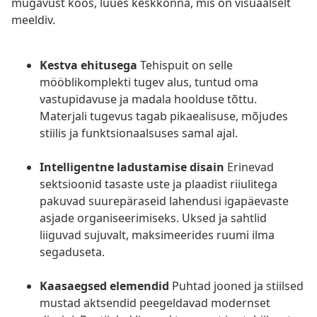
mugavust koos, luues keskkonna, mis on visuaalselt
meeldiv.
Kestva ehitusega
Tehispuit on selle
mööblikomplekti tugev alus, tuntud oma
vastupidavuse ja madala hoolduse tõttu.
Materjali tugevus tagab pikaealisuse, mõjudes
stiilis ja funktsionaalsuses samal ajal.
Intelligentne ladustamise disain
Erinevad
sektsioonid tasaste uste ja plaadist riiulitega
pakuvad suurepäraseid lahendusi igapäevaste
asjade organiseerimiseks. Uksed ja sahtlid
liiguvad sujuvalt, maksimeerides ruumi ilma
segaduseta.
Kaasaegsed elemendid
Puhtad jooned ja stiilsed
mustad aktsendid peegeldavad modernset