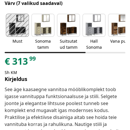
Värv
(7 valikud saadaval)
Must
Sonoma
Suitsutat
Hall
Vana puit
tamm
ud tamm
Sonoma
99
€
313
Sh KM
Kirjeldus
See äge kaasaegne vannitoa mööblikomplekt toob
igasse vannituppa funktsionaalsuse ja stiili. Selgete
joonte ja elegantse lihtsuse poolest tunneb see
komplekt end mugavalt igas modernses kodus.
Praktilise ja efektiivse disainiga aitab see hoida teie
vannituba korras ja rahulikuna. Nautige stiili ja