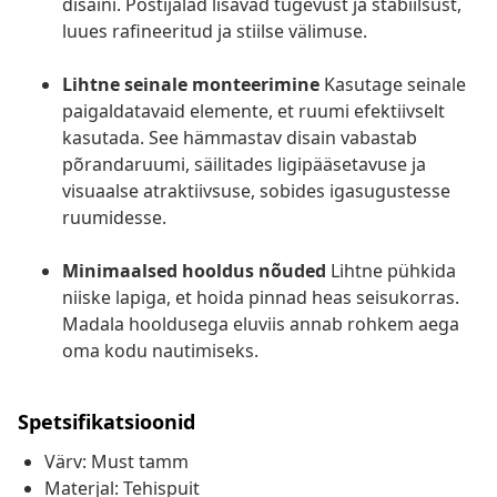
disaini. Postijalad lisavad tugevust ja stabiilsust,
luues rafineeritud ja stiilse välimuse.
Lihtne seinale monteerimine
Kasutage seinale
paigaldatavaid elemente, et ruumi efektiivselt
kasutada. See hämmastav disain vabastab
põrandaruumi, säilitades ligipääsetavuse ja
visuaalse atraktiivsuse, sobides igasugustesse
ruumidesse.
Minimaalsed hooldus nõuded
Lihtne pühkida
niiske lapiga, et hoida pinnad heas seisukorras.
Madala hooldusega eluviis annab rohkem aega
oma kodu nautimiseks.
Spetsifikatsioonid
Värv: Must tamm
Materjal: Tehispuit