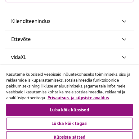
Klienditeenindus
Ettevõte
vidaXL
Kasutame küpsiseid veebisaidi nõuetekohaseks toimimiseks, sisu ja
Vaata rohkem
reklaamide isikupärastamiseks, sotsiaalmeedia funktsioonide
pakkumiseks ning liikluse analüüsimiseks. Jagame teie infot meie
veebisaidi kasutamise kohta ka meie sotsiaalmeedia-, reklaami ja
analüüsipartneritega.
Privaatsus- ja küpsiste avaldus
Luba kõik küpsised
Lükka kõik tagasi
© 2008-2026 vidaXL www.vidaxl.ee on vidaXL Marketplace
Europe B.V. veebileht
Küpsiste sätted