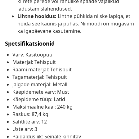
kiirete perede või rahulike spaade vajalikud
ladustamislahendused.
Lihtne hooldus:
Lihtne pühkida niiske lapiga, et
hoida see kaunis ja puhas. Niimoodi on mugavam
ka igapäevane kasutamine.
Spetsifikatsioonid
Värv: Käsitööpuu
Materjal: Tehispuit
Raami materjal: Tehispuit
Tagamaterjal: Tehispuit
Jalgade materjal: Metall
Käepidemete värv: Must
Käepideme tüüp: Latid
Maksimaalne kaal: 240 kg
Raskus: 87,4 kg
Sahtlite arv: 12
Uste arv: 3
Paigaldusliik: Seinale kinnitav