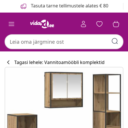
Eelmine
Järgmine
Tasuta tarne tellimustele alates € 80
Tagasi lehele: Vannitoamööbli komplektid
Köögikollektsi
#sharemevidaxl