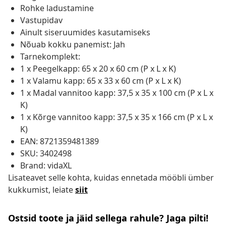
Rohke ladustamine
Vastupidav
Ainult siseruumides kasutamiseks
Nõuab kokku panemist: Jah
Tarnekomplekt:
1 x Peegelkapp: 65 x 20 x 60 cm (P x L x K)
1 x Valamu kapp: 65 x 33 x 60 cm (P x L x K)
1 x Madal vannitoo kapp: 37,5 x 35 x 100 cm (P x L x
K)
1 x Kõrge vannitoo kapp: 37,5 x 35 x 166 cm (P x L x
K)
EAN: 8721359481389
SKU: 3402498
Brand: vidaXL
Lisateavet selle kohta, kuidas ennetada mööbli ümber
kukkumist, leiate
siit
Ostsid toote ja jäid sellega rahule? Jaga pilti!