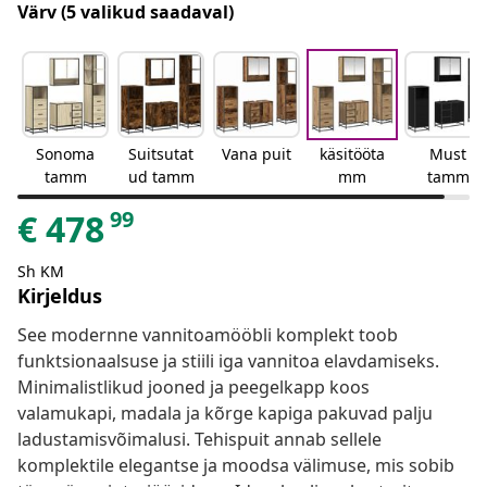
Värv
(5 valikud saadaval)
Sonoma
Suitsutat
Vana puit
käsitööta
Must
tamm
ud tamm
mm
tamm
99
€
478
Sh KM
Kirjeldus
See modernne vannitoamööbli komplekt toob
funktsionaalsuse ja stiili iga vannitoa elavdamiseks.
Minimalistlikud jooned ja peegelkapp koos
valamukapi, madala ja kõrge kapiga pakuvad palju
ladustamisvõimalusi. Tehispuit annab sellele
komplektile elegantse ja moodsa välimuse, mis sobib