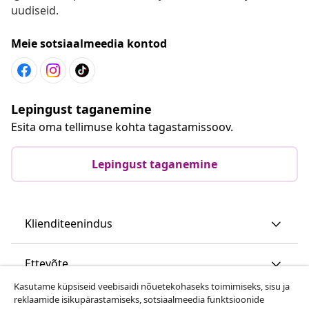
uudiseid.
Meie sotsiaalmeedia kontod
Lepingust taganemine
Esita oma tellimuse kohta tagastamissoov.
Lepingust taganemine
Klienditeenindus
Ettevõte
Kasutame küpsiseid veebisaidi nõuetekohaseks toimimiseks, sisu ja
reklaamide isikupärastamiseks, sotsiaalmeedia funktsioonide
vidaXL