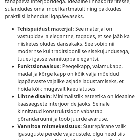
tänapäeva interjööridega. Ideaalne linnakorteritesse,
sulandudes omal moel kartmatult ning pakkudes
praktilisi lahendusi igapäevaseks.
Tehispuidust materjal:
See materjal on
vastupidav ja elegantne, tagades, et see jääb ka
niisketes oludes dansakaks. See sobib nii
modernse kui traditsioonilise sisekujundusega,
tuues igasse vannituppa elegantsi.
Funktsionaalsus:
Peegelkapp, valamukapp,
madal ja kõrge kapp on kõik välja mõeldud
igapäevaste vajalike asjade ladustamiseks, et
hoida kõik mugavalt käeulatuses.
Lihtne disain:
Minimalistlik esteetika on ideaalne
kaasaegsete interjööride jaoks. Seinale
kinnitatud konstruktsioon vabastab
põrandaruumi ja toob juurde avaruse.
Vannitoa mitmekesisuus:
Suurepärane valik
igasuguste perede vajadustele, olgu need siis