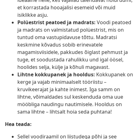
ideaalne neile, kes vajavad täiendavat hoiuruumi,
et korrastada hooajalisi esemeid või muid
isiklikke asju.
Polüestrist peatoed ja madrats:
Voodi peatoed
ja madrats on valmistatud polüestrist, mis on
tuntud oma vastupidavuse tõttu. Madratsi
keskmine kõvadus sobib erinevatele
magamisviisidele, pakkudes õiglast pehmust ja
tuge, et soodustada rahulikku und igal öösel,
hoolides selja, külje ja kõhuli magavast.
Lihtne kokkupanek ja hooldus:
Kokkupanek on
kerge ja vajab minimaalselt tööriistu –
kruvikeerajat ja kahte inimest. Iga samm on
lihtne, võimaldades sul keskenduda oma uue
mööbliga naudingu nautimisele. Hooldus on
sama lihtne – lihtsalt hoia seda puhtana!
Hea teada:
Sellel voodiraamil on liistudega põhi ja see