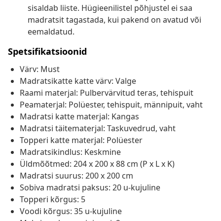
sisaldab liiste. Hügieenilistel põhjustel ei saa
madratsit tagastada, kui pakend on avatud või
eemaldatud.
Spetsifikatsioonid
Värv: Must
Madratsikatte katte värv: Valge
Raami materjal: Pulbervärvitud teras, tehispuit
Peamaterjal: Polüester, tehispuit, männipuit, vaht
Madratsi katte materjal: Kangas
Madratsi täitematerjal: Taskuvedrud, vaht
Topperi katte materjal: Polüester
Madratsikindlus: Keskmine
Üldmõõtmed: 204 x 200 x 88 cm (P x L x K)
Madratsi suurus: 200 x 200 cm
Sobiva madratsi paksus: 20 u-kujuline
Topperi kõrgus: 5
Voodi kõrgus: 35 u-kujuline