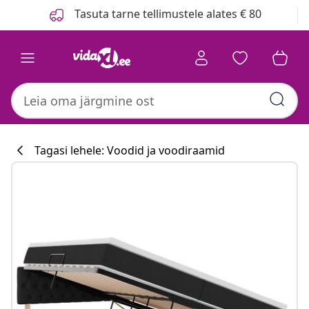
Eelmine
Järgmine
Tasuta tarne tellimustele alates € 80
Tagasi lehele: Voodid ja voodiraamid
Köögikollektsi
#sharemevidaxl