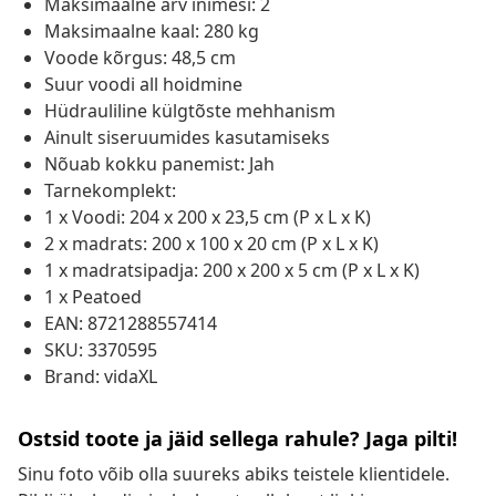
Maksimaalne arv inimesi: 2
Maksimaalne kaal: 280 kg
Voode kõrgus: 48,5 cm
Suur voodi all hoidmine
Hüdrauliline külgtõste mehhanism
Ainult siseruumides kasutamiseks
Nõuab kokku panemist: Jah
Tarnekomplekt:
1 x Voodi: 204 x 200 x 23,5 cm (P x L x K)
2 x madrats: 200 x 100 x 20 cm (P x L x K)
1 x madratsipadja: 200 x 200 x 5 cm (P x L x K)
1 x Peatoed
EAN: 8721288557414
SKU: 3370595
Brand: vidaXL
Ostsid toote ja jäid sellega rahule? Jaga pilti!
Sinu foto võib olla suureks abiks teistele klientidele.