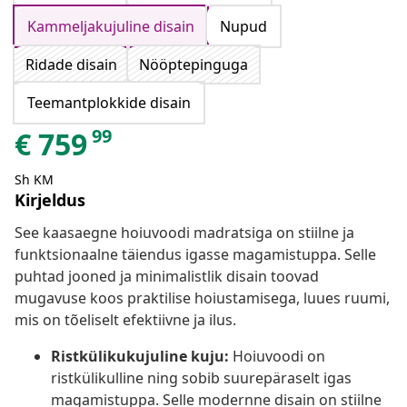
Kammeljakujuline disain
Nupud
Ridade disain
Nööptepinguga
Teemantplokkide disain
99
€
759
Sh KM
Kirjeldus
See kaasaegne hoiuvoodi madratsiga on stiilne ja
funktsionaalne täiendus igasse magamistuppa. Selle
puhtad jooned ja minimalistlik disain toovad
mugavuse koos praktilise hoiustamisega, luues ruumi,
mis on tõeliselt efektiivne ja ilus.
Ristkülikukujuline kuju:
Hoiuvoodi on
ristkülikulline ning sobib suurepäraselt igas
magamistuppa. Selle modernne disain on stiilne