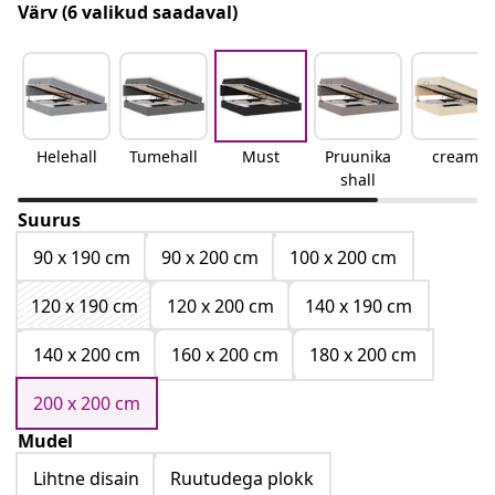
Värv
(6 valikud saadaval)
Helehall
Tumehall
Must
Pruunika
cream
shall
Suurus
90 x 190 cm
90 x 200 cm
100 x 200 cm
120 x 190 cm
120 x 200 cm
140 x 190 cm
140 x 200 cm
160 x 200 cm
180 x 200 cm
200 x 200 cm
Mudel
Lihtne disain
Ruutudega plokk