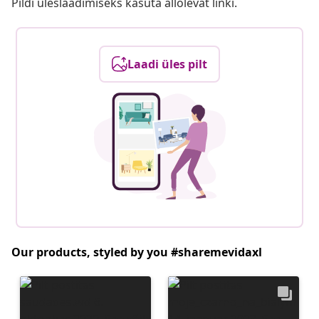
Pildi üleslaadimiseks kasuta allolevat linki.
Laadi üles pilt
Our products, styled by you #sharemevidaxl