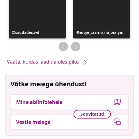
Postitus
saudades.wd
Postitus
moje_czarno_na_bialym
avaldatud
avaldatud
Vaata, kuidas laadida üles pilte
Võtke meiega ühendust!
Mine abiinfolehele
Soovitatud
Vestle meiega