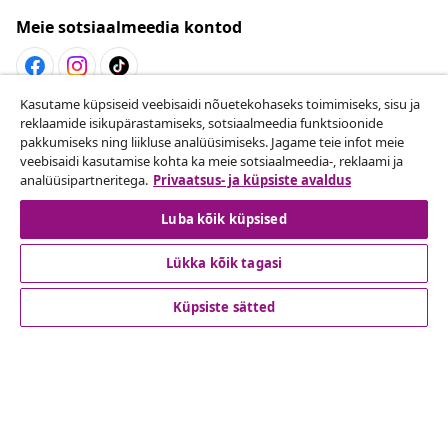
Meie sotsiaalmeedia kontod
Kasutame küpsiseid veebisaidi nõuetekohaseks toimimiseks, sisu ja
Lepingust taganemine
reklaamide isikupärastamiseks, sotsiaalmeedia funktsioonide
pakkumiseks ning liikluse analüüsimiseks. Jagame teie infot meie
Esita oma tellimuse kohta tagastamissoov.
veebisaidi kasutamise kohta ka meie sotsiaalmeedia-, reklaami ja
analüüsipartneritega.
Privaatsus- ja küpsiste avaldus
Lepingust taganemine
Luba kõik küpsised
Lükka kõik tagasi
Klienditeenindus
Küpsiste sätted
Ettevõte
vidaXL