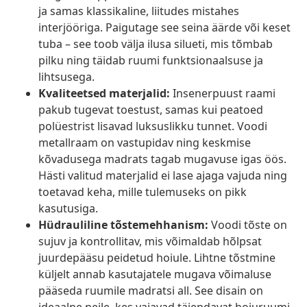
ja samas klassikaline, liitudes mistahes
interjööriga. Paigutage see seina äärde või keset
tuba – see toob välja ilusa silueti, mis tõmbab
pilku ning täidab ruumi funktsionaalsuse ja
lihtsusega.
Kvaliteetsed materjalid:
Insenerpuust raami
pakub tugevat toestust, samas kui peatoed
polüestrist lisavad luksuslikku tunnet. Voodi
metallraam on vastupidav ning keskmise
kõvadusega madrats tagab mugavuse igas öös.
Hästi valitud materjalid ei lase ajaga vajuda ning
toetavad keha, mille tulemuseks on pikk
kasutusiga.
Hüdrauliline tõstemehhanism:
Voodi tõste on
sujuv ja kontrollitav, mis võimaldab hõlpsat
juurdepääsu peidetud hoiule. Lihtne tõstmine
küljelt annab kasutajatele mugava võimaluse
pääseda ruumile madratsi all. See disain on