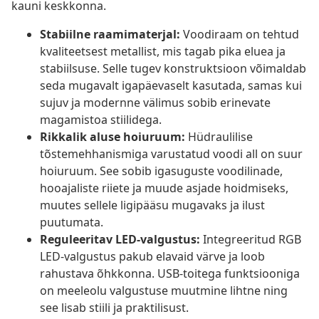
kauni keskkonna.
Stabiilne raamimaterjal:
Voodiraam on tehtud
kvaliteetsest metallist, mis tagab pika eluea ja
stabiilsuse. Selle tugev konstruktsioon võimaldab
seda mugavalt igapäevaselt kasutada, samas kui
sujuv ja modernne välimus sobib erinevate
magamistoa stiilidega.
Rikkalik aluse hoiuruum:
Hüdraulilise
tõstemehhanismiga varustatud voodi all on suur
hoiuruum. See sobib igasuguste voodilinade,
hooajaliste riiete ja muude asjade hoidmiseks,
muutes sellele ligipääsu mugavaks ja ilust
puutumata.
Reguleeritav LED-valgustus:
Integreeritud RGB
LED-valgustus pakub elavaid värve ja loob
rahustava õhkkonna. USB-toitega funktsiooniga
on meeleolu valgustuse muutmine lihtne ning
see lisab stiili ja praktilisust.