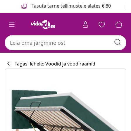
Eelmine
Järgmine
Tasuta tarne tellimustele alates € 80
Tagasi lehele: Voodid ja voodiraamid
Köögikollektsi
#sharemevidaxl