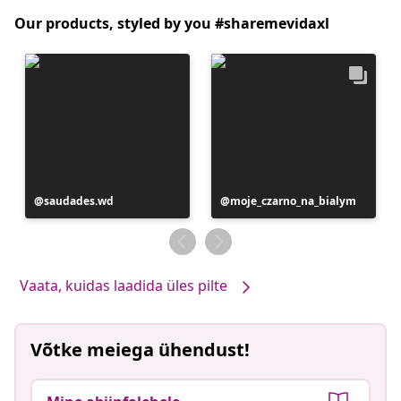
Our products, styled by you #sharemevidaxl
Postitus
saudades.wd
Postitus
moje_czarno_na_bialym
avaldatud
avaldatud
Vaata, kuidas laadida üles pilte
Võtke meiega ühendust!