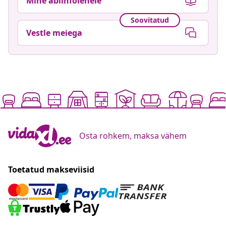
Mine abiinfolehele
Soovitatud
Vestle meiega
Osta rohkem, maksa vähem
Toetatud makseviisid