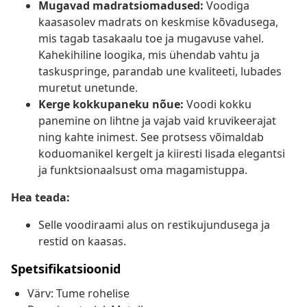
Mugavad madratsiomadused:
Voodiga
kaasasolev madrats on keskmise kõvadusega,
mis tagab tasakaalu toe ja mugavuse vahel.
Kahekihiline loogika, mis ühendab vahtu ja
taskuspringe, parandab une kvaliteeti, lubades
muretut unetunde.
Kerge kokkupaneku nõue:
Voodi kokku
panemine on lihtne ja vajab vaid kruvikeerajat
ning kahte inimest. See protsess võimaldab
koduomanikel kergelt ja kiiresti lisada elegantsi
ja funktsionaalsust oma magamistuppa.
Hea teada:
Selle voodiraami alus on restikujundusega ja
restid on kaasas.
Spetsifikatsioonid
Värv: Tume rohelise