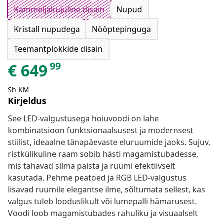
Kammeljakujuline disain
Nupud
Kristall nupudega
Nööptepinguga
Teemantplokkide disain
99
€
649
Sh KM
Kirjeldus
See LED-valgustusega hoiuvoodi on lahe
kombinatsioon funktsionaalsusest ja modernsest
stiilist, ideaalne tänapäevaste eluruumide jaoks. Sujuv,
ristkülikuline raam sobib hästi magamistubadesse,
mis tahavad silma paista ja ruumi efektiivselt
kasutada. Pehme peatoed ja RGB LED-valgustus
lisavad ruumile elegantse ilme, sõltumata sellest, kas
valgus tuleb looduslikult või lumepalli hämarusest.
Voodi loob magamistubades rahuliku ja visuaalselt