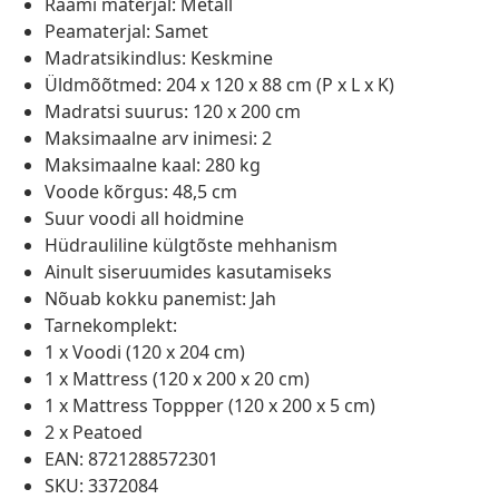
Raami materjal: Metall
Peamaterjal: Samet
Madratsikindlus: Keskmine
Üldmõõtmed: 204 x 120 x 88 cm (P x L x K)
Madratsi suurus: 120 x 200 cm
Maksimaalne arv inimesi: 2
Maksimaalne kaal: 280 kg
Voode kõrgus: 48,5 cm
Suur voodi all hoidmine
Hüdrauliline külgtõste mehhanism
Ainult siseruumides kasutamiseks
Nõuab kokku panemist: Jah
Tarnekomplekt:
1 x Voodi (120 x 204 cm)
1 x Mattress (120 x 200 x 20 cm)
1 x Mattress Toppper (120 x 200 x 5 cm)
2 x Peatoed
EAN: 8721288572301
SKU: 3372084