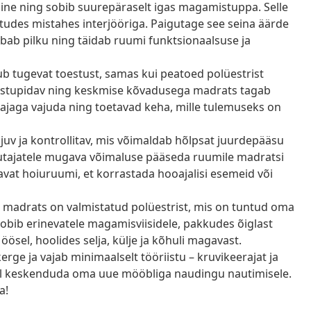
line ning sobib suurepäraselt igas magamistuppa. Selle
iitudes mistahes interjööriga. Paigutage see seina äärde
õmbab pilku ning täidab ruumi funktsionaalsuse ja
 tugevat toestust, samas kui peatoed polüestrist
vastupidav ning keskmise kõvadusega madrats tagab
e ajaga vajuda ning toetavad keha, mille tulemuseks on
juv ja kontrollitav, mis võimaldab hõlpsat juurdepääsu
asutajatele mugava võimaluse pääseda ruumile madratsi
ndavat hoiuruumi, et korrastada hooajalisi esemeid või
 madrats on valmistatud polüestrist, mis on tuntud oma
obib erinevatele magamisviisidele, pakkudes õiglast
ösel, hoolides selja, külje ja kõhuli magavast.
ge ja vajab minimaalselt tööriistu – kruvikeerajat ja
sul keskenduda oma uue mööbliga naudingu nautimisele.
a!