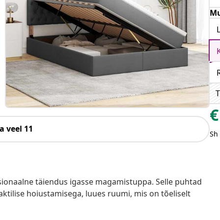
Mu
T
€
a veel 11
Sh
tsionaalne täiendus igasse magamistuppa. Selle puhtad
ktilise hoiustamisega, luues ruumi, mis on tõeliselt