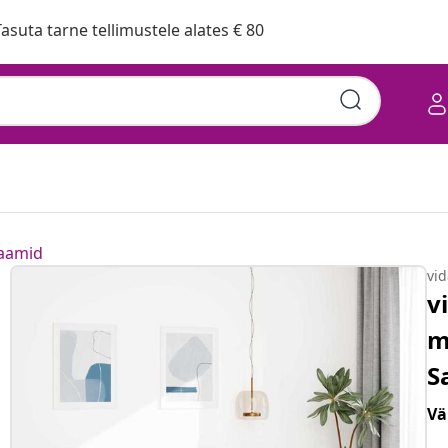
asuta tarne tellimustele alates € 80
raamid
vi
v
m
S
Vä