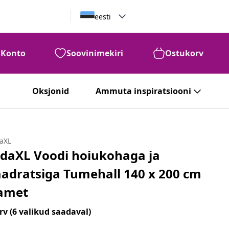
eesti
Konto
Soovinimekiri
Ostukorv
Oksjonid
Ammuta inspiratsiooni
daXL
idaXL Voodi hoiukohaga ja
adratsiga Tumehall 140 x 200 cm
amet
rv
(6 valikud saadaval)