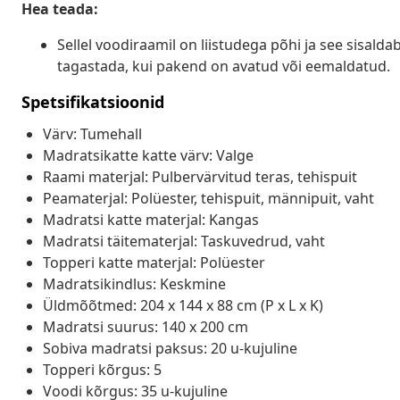
Hea teada:
Sellel voodiraamil on liistudega põhi ja see sisaldab
tagastada, kui pakend on avatud või eemaldatud.
Spetsifikatsioonid
Värv: Tumehall
Madratsikatte katte värv: Valge
Raami materjal: Pulbervärvitud teras, tehispuit
Peamaterjal: Polüester, tehispuit, männipuit, vaht
Madratsi katte materjal: Kangas
Madratsi täitematerjal: Taskuvedrud, vaht
Topperi katte materjal: Polüester
Madratsikindlus: Keskmine
Üldmõõtmed: 204 x 144 x 88 cm (P x L x K)
Madratsi suurus: 140 x 200 cm
Sobiva madratsi paksus: 20 u-kujuline
Topperi kõrgus: 5
Voodi kõrgus: 35 u-kujuline