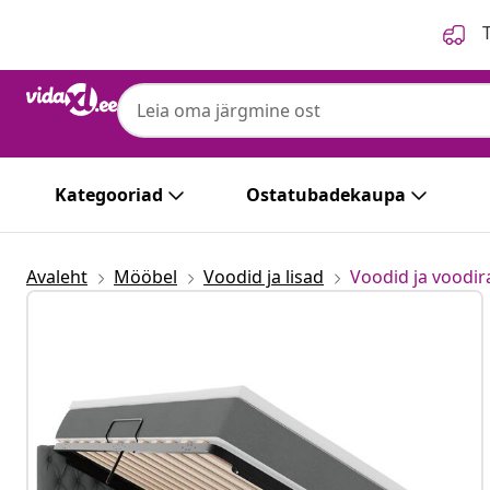
Eelmine
Järgmine
T
Kategooriad
Ostatubadekaupa
Avaleht
Mööbel
Voodid ja lisad
Voodid ja voodi