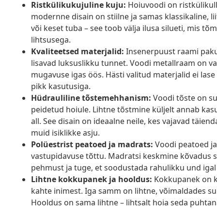
Ristkülikukujuline kuju:
Hoiuvoodi on ristkülikul
modernne disain on stiilne ja samas klassikaline, l
või keset tuba – see toob välja ilusa silueti, mis t
lihtsusega.
Kvaliteetsed materjalid:
Insenerpuust raami pakub
lisavad luksuslikku tunnet. Voodi metallraam on 
mugavuse igas öös. Hästi valitud materjalid ei las
pikk kasutusiga.
Hüdrauliline tõstemehhanism:
Voodi tõste on su
peidetud hoiule. Lihtne tõstmine küljelt annab k
all. See disain on ideaalne neile, kes vajavad täie
muid isiklikke asju.
Polüestrist peatoed ja madrats:
Voodi peatoed ja
vastupidavuse tõttu. Madratsi keskmine kõvadus s
pehmust ja tuge, et soodustada rahulikku und igal ö
Lihtne kokkupanek ja hooldus:
Kokkupanek on ker
kahte inimest. Iga samm on lihtne, võimaldades 
Hooldus on sama lihtne – lihtsalt hoia seda puhtan