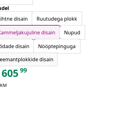
del
Lihtne disain
Ruutudega plokk
Kammeljakujuline disain
Nupud
Ridade disain
Nööptepinguga
eemantplokkide disain
99
605
 KM