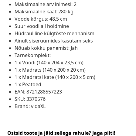
Maksimaalne arv inimesi: 2
Maksimaalne kaal: 280 kg
Voode kõrgus: 48,5 cm
Suur voodi all hoidmine
Hüdrauliline külgtõste mehhanism
Ainult siseruumides kasutamiseks
Nõuab kokku panemist: Jah
Tarnekomplekt:
1 x Voodi (140 x 204 x 23,5 cm)
1 x Madrats (140 x 200 x 20 cm)
1 x Madratsi kate (140 x 200 x 5 cm)
1 x Peatoed
EAN: 8721288557223
SKU: 3370576
Brand: vidaXL
Ostsid toote ja jäid sellega rahule? Jaga pilti!