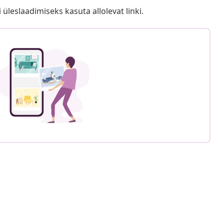
i üleslaadimiseks kasuta allolevat linki.