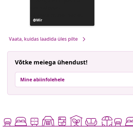
Postitus
Mir
avaldatud
Vaata, kuidas laadida üles pilte
Võtke meiega ühendust!
Mine abiinfolehele