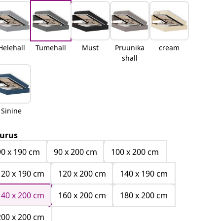
Helehall
Tumehall
Must
Pruunika
cream
shall
Sinine
urus
90 x 190 cm
90 x 200 cm
100 x 200 cm
120 x 190 cm
120 x 200 cm
140 x 190 cm
140 x 200 cm
160 x 200 cm
180 x 200 cm
200 x 200 cm