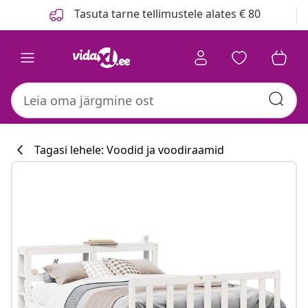
Eelmine
Järgmine
Tasuta tarne tellimustele alates € 80
Tagasi lehele: Voodid ja voodiraamid
Köögikollektsi
#sharemevidaxl