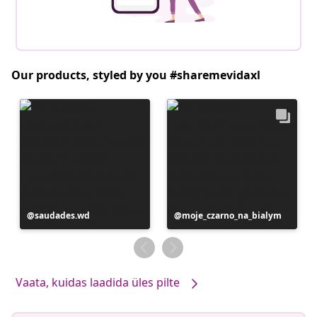
Our products, styled by you #sharemevidaxl
Postitus
saudades.wd
Postitus
moje_czarno_na_bialym
avaldatud
avaldatud
Vaata, kuidas laadida üles pilte