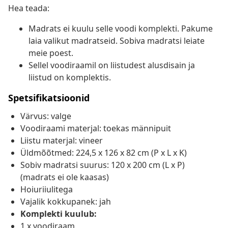
Hea teada:
Madrats ei kuulu selle voodi komplekti. Pakume
laia valikut madratseid. Sobiva madratsi leiate
meie poest.
Sellel voodiraamil on liistudest alusdisain ja
liistud on komplektis.
Spetsifikatsioonid
Värvus: valge
Voodiraami materjal: toekas männipuit
Liistu materjal: vineer
Üldmõõtmed: 224,5 x 126 x 82 cm (P x L x K)
Sobiv madratsi suurus: 120 x 200 cm (L x P)
(madrats ei ole kaasas)
Hoiuriiulitega
Vajalik kokkupanek: jah
Komplekti kuulub:
1 x voodiraam