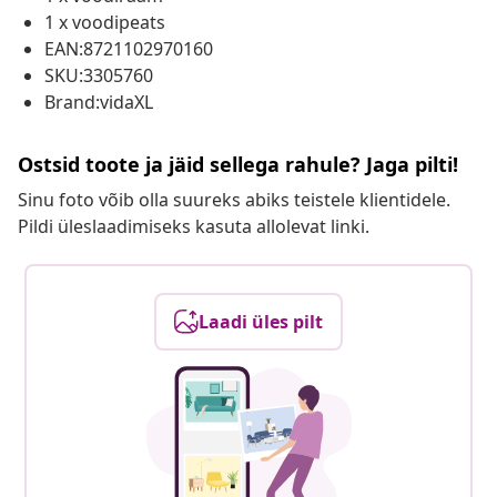
1 x voodipeats
EAN:8721102970160
SKU:3305760
Brand:vidaXL
Ostsid toote ja jäid sellega rahule? Jaga pilti!
Sinu foto võib olla suureks abiks teistele klientidele.
Pildi üleslaadimiseks kasuta allolevat linki.
Laadi üles pilt