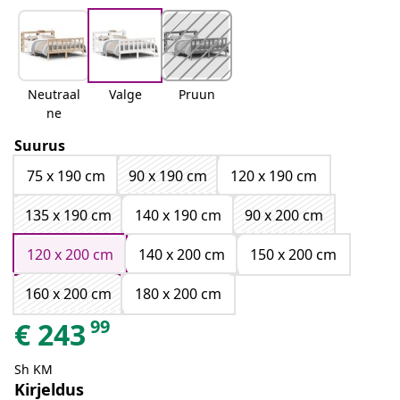
Neutraal
Valge
Pruun
ne
Suurus
75 x 190 cm
90 x 190 cm
120 x 190 cm
135 x 190 cm
140 x 190 cm
90 x 200 cm
120 x 200 cm
140 x 200 cm
150 x 200 cm
160 x 200 cm
180 x 200 cm
99
€
243
Sh KM
Kirjeldus