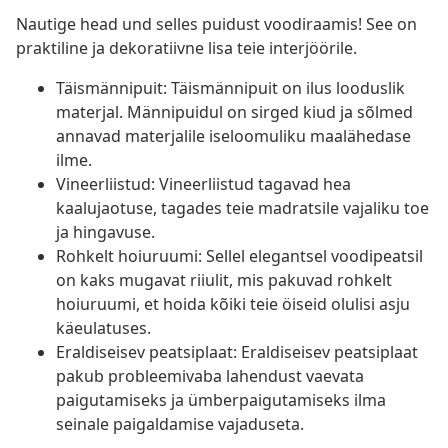
Nautige head und selles puidust voodiraamis! See on
praktiline ja dekoratiivne lisa teie interjöörile.
Täismännipuit: Täismännipuit on ilus looduslik
materjal. Männipuidul on sirged kiud ja sõlmed
annavad materjalile iseloomuliku maalähedase
ilme.
Vineerliistud: Vineerliistud tagavad hea
kaalujaotuse, tagades teie madratsile vajaliku toe
ja hingavuse.
Rohkelt hoiuruumi: Sellel elegantsel voodipeatsil
on kaks mugavat riiulit, mis pakuvad rohkelt
hoiuruumi, et hoida kõiki teie öiseid olulisi asju
käeulatuses.
Eraldiseisev peatsiplaat: Eraldiseisev peatsiplaat
pakub probleemivaba lahendust vaevata
paigutamiseks ja ümberpaigutamiseks ilma
seinale paigaldamise vajaduseta.