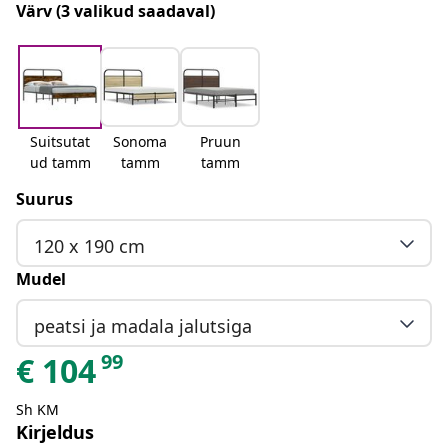
Värv
(3 valikud saadaval)
Suitsutat
Sonoma
Pruun
ud tamm
tamm
tamm
Suurus
120 x 190 cm
Mudel
peatsi ja madala jalutsiga
99
€
104
Sh KM
Kirjeldus