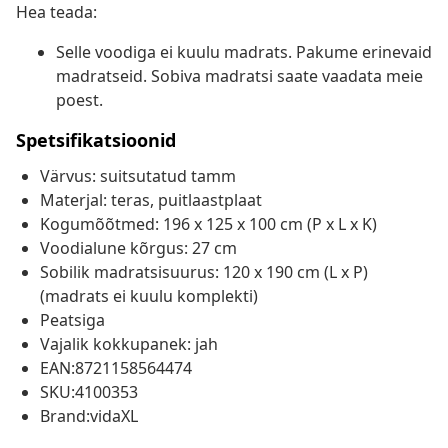
Hea teada:
Selle voodiga ei kuulu madrats. Pakume erinevaid
madratseid. Sobiva madratsi saate vaadata meie
poest.
Spetsifikatsioonid
Värvus: suitsutatud tamm
Materjal: teras, puitlaastplaat
Kogumõõtmed: 196 x 125 x 100 cm (P x L x K)
Voodialune kõrgus: 27 cm
Sobilik madratsisuurus: 120 x 190 cm (L x P)
(madrats ei kuulu komplekti)
Peatsiga
Vajalik kokkupanek: jah
EAN:8721158564474
SKU:4100353
Brand:vidaXL