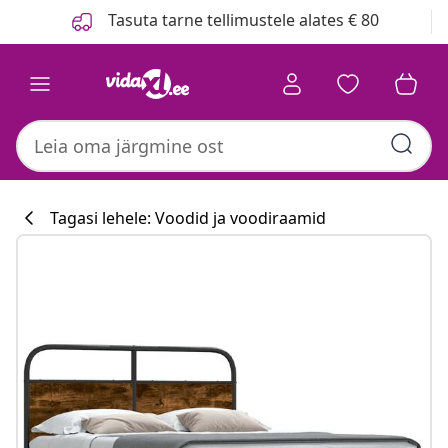
Eelmine
Järgmine
Tasuta tarne tellimustele alates € 80
Tagasi lehele: Voodid ja voodiraamid
Köögikollektsi
#sharemevidaxl