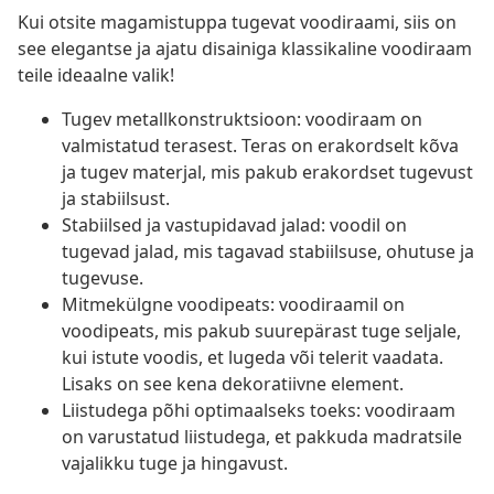
Kui otsite magamistuppa tugevat voodiraami, siis on
see elegantse ja ajatu disainiga klassikaline voodiraam
teile ideaalne valik!
Tugev metallkonstruktsioon: voodiraam on
valmistatud terasest. Teras on erakordselt kõva
ja tugev materjal, mis pakub erakordset tugevust
ja stabiilsust.
Stabiilsed ja vastupidavad jalad: voodil on
tugevad jalad, mis tagavad stabiilsuse, ohutuse ja
tugevuse.
Mitmekülgne voodipeats: voodiraamil on
voodipeats, mis pakub suurepärast tuge seljale,
kui istute voodis, et lugeda või telerit vaadata.
Lisaks on see kena dekoratiivne element.
Liistudega põhi optimaalseks toeks: voodiraam
on varustatud liistudega, et pakkuda madratsile
vajalikku tuge ja hingavust.