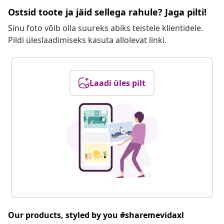
Ostsid toote ja jäid sellega rahule? Jaga pilti!
Sinu foto võib olla suureks abiks teistele klientidele.
Pildi üleslaadimiseks kasuta allolevat linki.
Laadi üles pilt
Our products, styled by you #sharemevidaxl