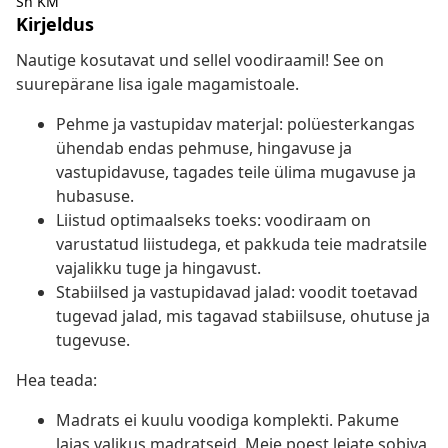
Sh KM
Kirjeldus
Nautige kosutavat und sellel voodiraamil! See on
suurepärane lisa igale magamistoale.
Pehme ja vastupidav materjal: polüesterkangas
ühendab endas pehmuse, hingavuse ja
vastupidavuse, tagades teile ülima mugavuse ja
hubasuse.
Liistud optimaalseks toeks: voodiraam on
varustatud liistudega, et pakkuda teie madratsile
vajalikku tuge ja hingavust.
Stabiilsed ja vastupidavad jalad: voodit toetavad
tugevad jalad, mis tagavad stabiilsuse, ohutuse ja
tugevuse.
Hea teada:
Madrats ei kuulu voodiga komplekti. Pakume
laias valikus madratseid. Meie poest leiate sobiva