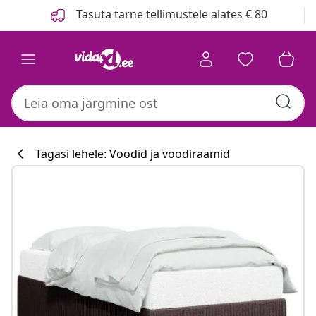
Eelmine
Järgmine
Tasuta tarne tellimustele alates € 80
Tagasi lehele: Voodid ja voodiraamid
Köögikollektsi
#sharemevidaxl