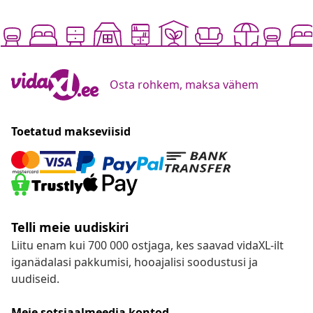
Osta rohkem, maksa vähem
Toetatud makseviisid
Telli meie uudiskiri
Liitu enam kui 700 000 ostjaga, kes saavad vidaXL-ilt
iganädalasi pakkumisi, hooajalisi soodustusi ja
uudiseid.
Meie sotsiaalmeedia kontod