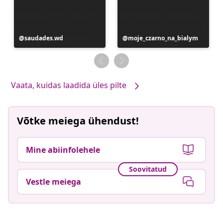
Postitus
saudades.wd
Postitus
moje_czarno_na_bialym
avaldatud
avaldatud
Vaata, kuidas laadida üles pilte
Võtke meiega ühendust!
Mine abiinfolehele
Soovitatud
Vestle meiega