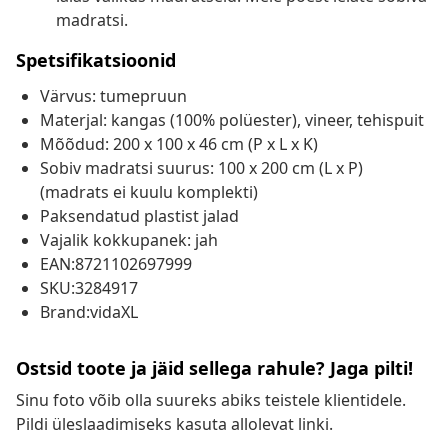
madratsi.
Spetsifikatsioonid
Värvus: tumepruun
Materjal: kangas (100% polüester), vineer, tehispuit
Mõõdud: 200 x 100 x 46 cm (P x L x K)
Sobiv madratsi suurus: 100 x 200 cm (L x P)
(madrats ei kuulu komplekti)
Paksendatud plastist jalad
Vajalik kokkupanek: jah
EAN:8721102697999
SKU:3284917
Brand:vidaXL
Ostsid toote ja jäid sellega rahule? Jaga pilti!
Sinu foto võib olla suureks abiks teistele klientidele.
Pildi üleslaadimiseks kasuta allolevat linki.