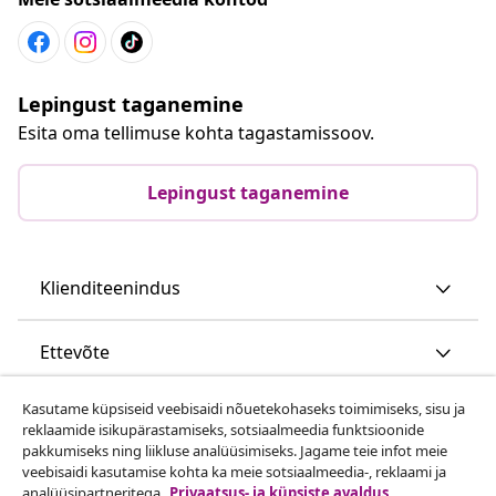
Lepingust taganemine
Esita oma tellimuse kohta tagastamissoov.
Lepingust taganemine
Klienditeenindus
Ettevõte
Kasutame küpsiseid veebisaidi nõuetekohaseks toimimiseks, sisu ja
vidaXL
reklaamide isikupärastamiseks, sotsiaalmeedia funktsioonide
pakkumiseks ning liikluse analüüsimiseks. Jagame teie infot meie
veebisaidi kasutamise kohta ka meie sotsiaalmeedia-, reklaami ja
Vaata rohkem
analüüsipartneritega.
Privaatsus- ja küpsiste avaldus