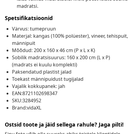
madratsi.
Spetsifikatsioonid
Värvus: tumepruun
Materjal: kangas (100% polüester), vineer, tehispuit,
männipuit
Mõõdud: 200 x 160 x 46 cm (P x L x K)
Sobilik madratsisuurus: 160 x 200 cm (L x P)
(madrats ei kuulu komplekti)
Paksendatud plastist jalad
Toekast männipuidust tugijalad
Vajalik kokkupanek: jah
EAN:8721102698347
SKU:3284952
Brand:vidaXL
Ostsid toote ja jäid sellega rahule? Jaga pilti!