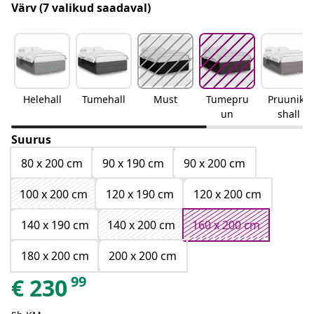
Värv
(7 valikud saadaval)
Helehall
Tumehall
Must
Tumepru
Pruunika
un
shall
Suurus
80 x 200 cm
90 x 190 cm
90 x 200 cm
100 x 200 cm
120 x 190 cm
120 x 200 cm
140 x 190 cm
140 x 200 cm
160 x 200 cm
180 x 200 cm
200 x 200 cm
99
€
230