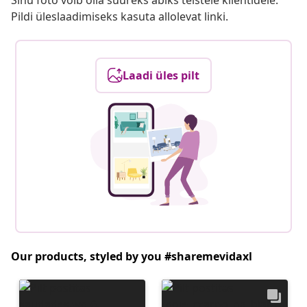
Sinu foto võib olla suureks abiks teistele klientidele.
Pildi üleslaadimiseks kasuta allolevat linki.
Laadi üles pilt
Our products, styled by you #sharemevidaxl