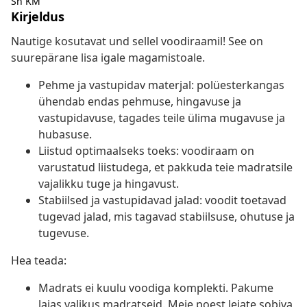
Sh KM
Kirjeldus
Nautige kosutavat und sellel voodiraamil! See on
suurepärane lisa igale magamistoale.
Pehme ja vastupidav materjal: polüesterkangas
ühendab endas pehmuse, hingavuse ja
vastupidavuse, tagades teile ülima mugavuse ja
hubasuse.
Liistud optimaalseks toeks: voodiraam on
varustatud liistudega, et pakkuda teie madratsile
vajalikku tuge ja hingavust.
Stabiilsed ja vastupidavad jalad: voodit toetavad
tugevad jalad, mis tagavad stabiilsuse, ohutuse ja
tugevuse.
Hea teada:
Madrats ei kuulu voodiga komplekti. Pakume
laias valikus madratseid. Meie poest leiate sobiva