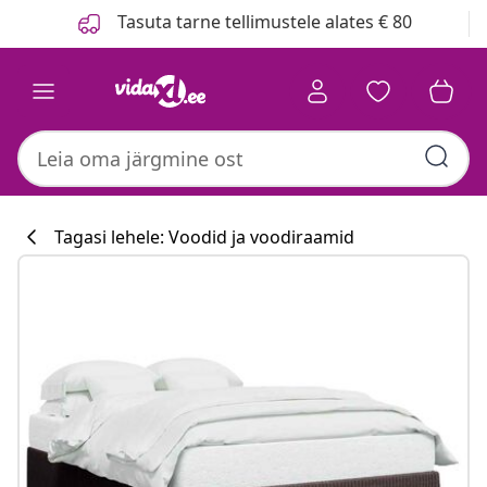
Eelmine
Järgmine
Tasuta tarne tellimustele alates € 80
Tagasi lehele: Voodid ja voodiraamid
Köögikollektsi
#sharemevidaxl