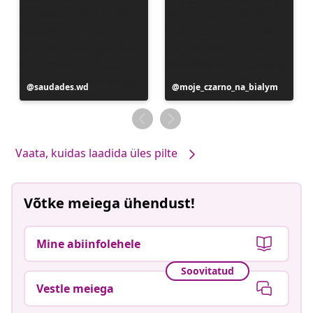
Postitus
saudades.wd
Postitus
moje_czarno_na_bialym
avaldatud
avaldatud
Vaata, kuidas laadida üles pilte
Võtke meiega ühendust!
Mine abiinfolehele
Soovitatud
Vestle meiega