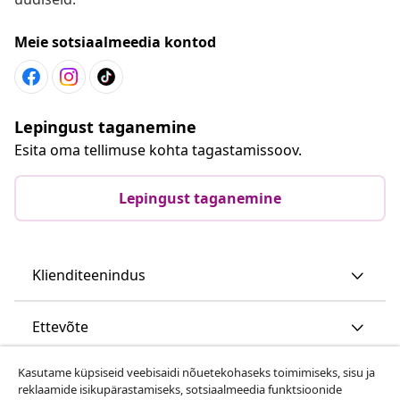
Meie sotsiaalmeedia kontod
Lepingust taganemine
Esita oma tellimuse kohta tagastamissoov.
Lepingust taganemine
Klienditeenindus
Ettevõte
Kasutame küpsiseid veebisaidi nõuetekohaseks toimimiseks, sisu ja
vidaXL
reklaamide isikupärastamiseks, sotsiaalmeedia funktsioonide