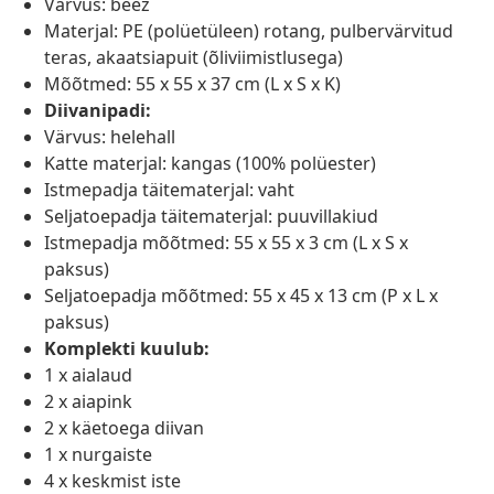
Värvus: beež
Materjal: PE (polüetüleen) rotang, pulbervärvitud
teras, akaatsiapuit (õliviimistlusega)
Mõõtmed: 55 x 55 x 37 cm (L x S x K)
Diivanipadi:
Värvus: helehall
Katte materjal: kangas (100% polüester)
Istmepadja täitematerjal: vaht
Seljatoepadja täitematerjal: puuvillakiud
Istmepadja mõõtmed: 55 x 55 x 3 cm (L x S x
paksus)
Seljatoepadja mõõtmed: 55 x 45 x 13 cm (P x L x
paksus)
Komplekti kuulub:
1 x aialaud
2 x aiapink
2 x käetoega diivan
1 x nurgaiste
4 x keskmist iste