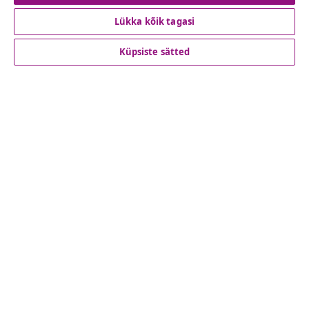
Lükka kõik tagasi
Klienditeenindus
Küpsiste sätted
Ettevõte
vidaXL
Vaata rohkem
© 2008-2026 vidaXL www.vidaxl.ee on vidaXL Marketplace
Europe B.V. veebileht