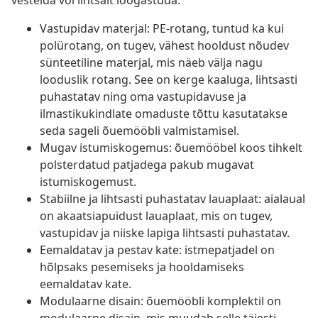
vestelda või lihtsalt lõõgastuda.
Vastupidav materjal: PE-rotang, tuntud ka kui
polürotang, on tugev, vähest hooldust nõudev
sünteetiline materjal, mis näeb välja nagu
looduslik rotang. See on kerge kaaluga, lihtsasti
puhastatav ning oma vastupidavuse ja
ilmastikukindlate omaduste tõttu kasutatakse
seda sageli õuemööbli valmistamisel.
Mugav istumiskogemus: õuemööbel koos tihkelt
polsterdatud patjadega pakub mugavat
istumiskogemust.
Stabiilne ja lihtsasti puhastatav lauaplaat: aialaual
on akaatsiapuidust lauaplaat, mis on tugev,
vastupidav ja niiske lapiga lihtsasti puhastatav.
Eemaldatav ja pestav kate: istmepatjadel on
hõlpsaks pesemiseks ja hooldamiseks
eemaldatav kate.
Modulaarne disain: õuemööbli komplektil on