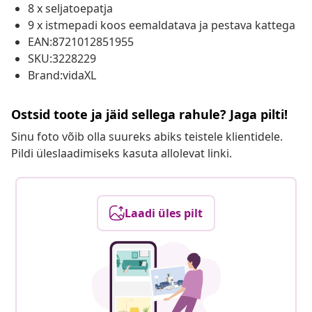
8 x seljatoepatja
9 x istmepadi koos eemaldatava ja pestava kattega
EAN:8721012851955
SKU:3228229
Brand:vidaXL
Ostsid toote ja jäid sellega rahule? Jaga pilti!
Sinu foto võib olla suureks abiks teistele klientidele.
Pildi üleslaadimiseks kasuta allolevat linki.
Laadi üles pilt