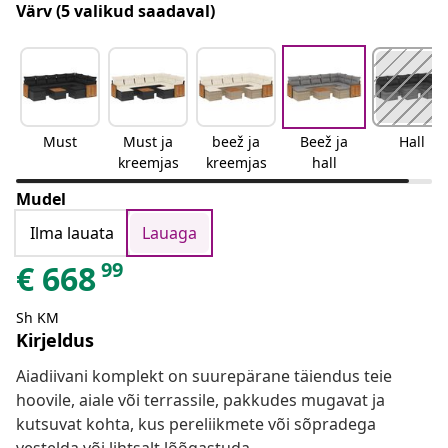
Värv
(5 valikud saadaval)
Must
Must ja
beež ja
Beež ja
Hall
kreemjas
kreemjas
hall
Mudel
Ilma lauata
Lauaga
99
€
668
Sh KM
Kirjeldus
Aiadiivani komplekt on suurepärane täiendus teie
hoovile, aiale või terrassile, pakkudes mugavat ja
kutsuvat kohta, kus pereliikmete või sõpradega