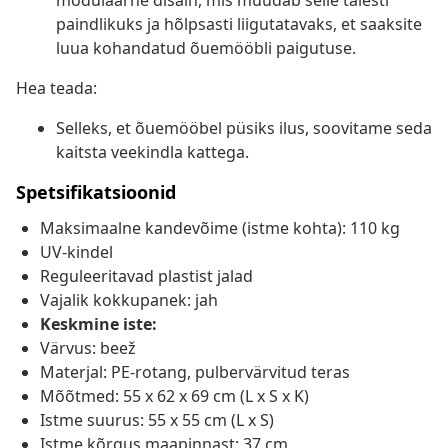
modulaarne disain, mis muudab selle täiesti
paindlikuks ja hõlpsasti liigutatavaks, et saaksite
luua kohandatud õuemööbli paigutuse.
Hea teada:
Selleks, et õuemööbel püsiks ilus, soovitame seda
kaitsta veekindla kattega.
Spetsifikatsioonid
Maksimaalne kandevõime (istme kohta): 110 kg
UV-kindel
Reguleeritavad plastist jalad
Vajalik kokkupanek: jah
Keskmine iste:
Värvus: beež
Materjal: PE-rotang, pulbervärvitud teras
Mõõtmed: 55 x 62 x 69 cm (L x S x K)
Istme suurus: 55 x 55 cm (L x S)
Istme kõrgus maapinnast: 37 cm