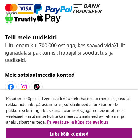
Telli meie uudiskiri
Liitu enam kui 700 000 ostjaga, kes saavad vidaXL-ilt
iganädalasi pakkumisi, hooajalisi soodustusi ja
uudiseid.
Meie sotsiaalmeedia kontod
Kasutame küpsiseid veebisaidi nõuetekohaseks toimimiseks, sisu ja
Lepingust taganemine
reklaamide isikupärastamiseks, sotsiaalmeedia funktsioonide
pakkumiseks ning liikluse analüüsimiseks. Jagame teie infot meie
Esita oma tellimuse kohta tagastamissoov.
veebisaidi kasutamise kohta ka meie sotsiaalmeedia-, reklaami ja
analüüsipartneritega.
Privaatsus- ja küpsiste avaldus
Lepingust taganemine
Luba kõik küpsised