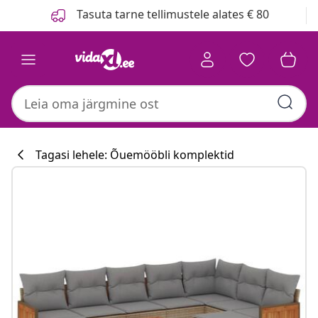
Eelmine
Järgmine
Tasuta tarne tellimustele alates € 80
Tagasi lehele: Õuemööbli komplektid
Köögikollektsi
#sharemevidaxl