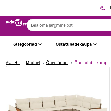
Eelmine
Järgmine
T
Kategooriad
Ostatubadekaupa
Avaleht
Mööbel
Õuemööbel
Õuemööbli komple