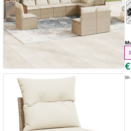
Mu
€
Sh