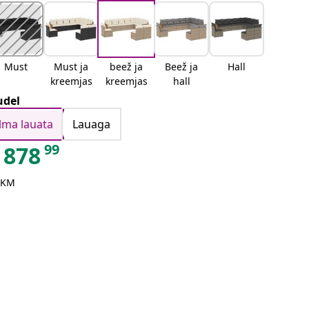
Must
Must ja
beež ja
Beež ja
Hall
kreemjas
kreemjas
hall
del
Ilma lauata
Lauaga
99
878
 KM