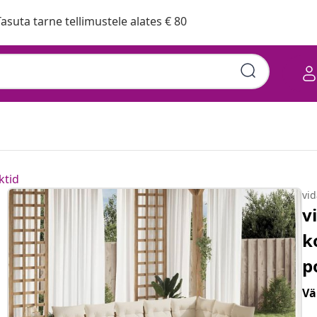
asuta tarne tellimustele alates € 80
ktid
vi
v
k
p
Vä