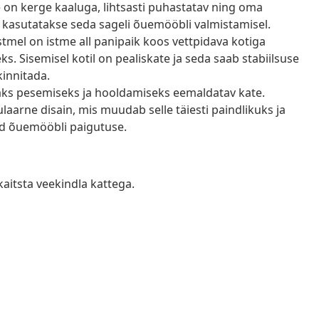
e on kerge kaaluga, lihtsasti puhastatav ning oma
 kasutatakse seda sageli õuemööbli valmistamisel.
tmel on istme all panipaik koos vettpidava kotiga
 Sisemisel kotil on pealiskate ja seda saab stabiilsuse
kinnitada.
saks pesemiseks ja hooldamiseks eemaldatav kate.
arne disain, mis muudab selle täiesti paindlikuks ja
tud õuemööbli paigutuse.
kaitsta veekindla kattega.