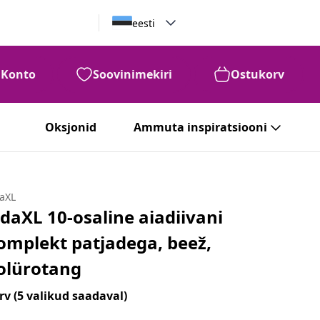
eesti
Konto
Soovinimekiri
Ostukorv
Oksjonid
Ammuta inspiratsiooni
daXL
idaXL 10-osaline aiadiivani
omplekt patjadega, beež,
olürotang
rv
(5 valikud saadaval)