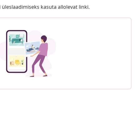
i üleslaadimiseks kasuta allolevat linki.