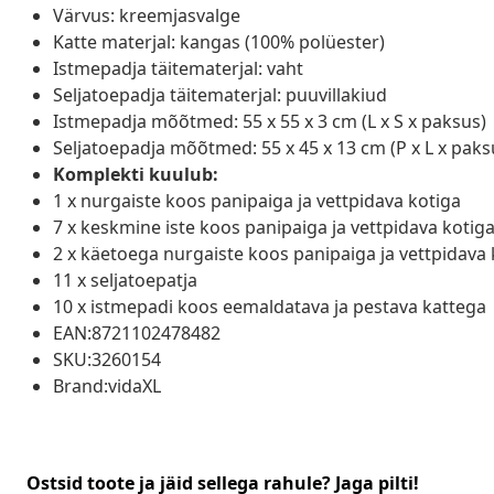
Värvus: kreemjasvalge
Katte materjal: kangas (100% polüester)
Istmepadja täitematerjal: vaht
Seljatoepadja täitematerjal: puuvillakiud
Istmepadja mõõtmed: 55 x 55 x 3 cm (L x S x paksus)
Seljatoepadja mõõtmed: 55 x 45 x 13 cm (P x L x paks
Komplekti kuulub:
1 x nurgaiste koos panipaiga ja vettpidava kotiga
7 x keskmine iste koos panipaiga ja vettpidava kotig
2 x käetoega nurgaiste koos panipaiga ja vettpidava 
11 x seljatoepatja
10 x istmepadi koos eemaldatava ja pestava kattega
EAN:8721102478482
SKU:3260154
Brand:vidaXL
Ostsid toote ja jäid sellega rahule? Jaga pilti!