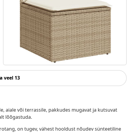
a veel 13
e, aiale või terrassile, pakkudes mugavat ja kutsuvat
alt lõõgastuda.
ürotang, on tugev, vähest hooldust nõudev sünteetiline