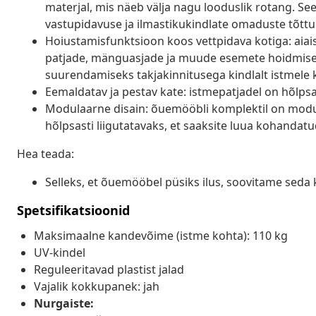
materjal, mis näeb välja nagu looduslik rotang. Se
vastupidavuse ja ilmastikukindlate omaduste tõttu
Hoiustamisfunktsioon koos vettpidava kotiga: aiais
patjade, mänguasjade ja muude esemete hoidmiseks.
suurendamiseks takjakinnitusega kindlalt istmele 
Eemaldatav ja pestav kate: istmepatjadel on hõlp
Modulaarne disain: õuemööbli komplektil on modula
hõlpsasti liigutatavaks, et saaksite luua kohanda
Hea teada:
Selleks, et õuemööbel püsiks ilus, soovitame seda 
Spetsifikatsioonid
Maksimaalne kandevõime (istme kohta): 110 kg
UV-kindel
Reguleeritavad plastist jalad
Vajalik kokkupanek: jah
Nurgaiste: