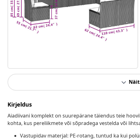
Näit
Kirjeldus
Aiadiivani komplekt on suurepärane täiendus teie hoovil
kohta, kus pereliikmete või sõpradega vestelda või lihts
Vastupidav materjal: PE-rotang, tuntud ka kui pol