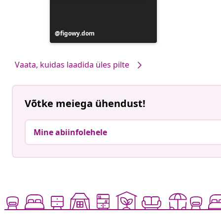
Postitus
figowy.dom
avaldatud
Vaata, kuidas laadida üles pilte
Võtke meiega ühendust!
Mine abiinfolehele