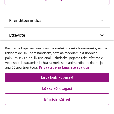
Klienditeenindus
Ettevõte
Kasutame küpsiseid veebisaidi nõuetekohaseks toimimiseks, sisu ja
vidaXL
reklaamide isikupärastamiseks, sotsiaalmeedia funktsioonide
pakkumiseks ning liikluse analüüsimiseks. Jagame teie infot meie
veebisaidi kasutamise kohta ka meie sotsiaalmeedia-, reklaami ja
Vaata rohkem
analüüsipartneritega.
Privaatsus- ja küpsiste avaldus
Luba kõik küpsised
Lükka kõik tagasi
Küpsiste sätted
© 2008-2026 vidaXL www.vidaxl.ee on vidaXL Marketplace
Europe B.V. veebileht