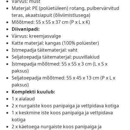
Värvus: must
Materjal: PE (polüetüleen) rotang, pulbervärvitud
teras, akaatsiapuit (õliviimistlusega)
Mõõtmed: 55 x 55 x 37 cm (P x L x K)
Diivanipadi:
Värvus: kreemjasvalge
Katte materjal: kangas (100% polüester)
Istmepadja täitematerjal: vaht
Seljatoepadja täitematerjal: puuvillakiud
Istmepadja mõõtmed: 55 x 55 x 3 cm (L x S x
paksus)
Seljatoepadja mõõtmed: 55 x 45 x 13 cm (P x L x
paksus)
Komplekti kuulub:
1 x aialaud
2 x nurgaiste koos panipaiga ja vettpidava kotiga
1 x keskmine iste koos panipaiga ja vettpidava
kotiga
2 x käetoega nurgaiste koos panipaiga ja