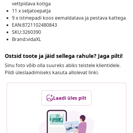
vettpidava kotiga
11 x seljatoepatja
9 x istmepadi koos eemaldatava ja pestava kattega
EAN:8721102480843
SKU:3260390
Brand:vidaXL
Ostsid toote ja jäid sellega rahule? Jaga pilti!
Sinu foto võib olla suureks abiks teistele klientidele.
Pildi üleslaadimiseks kasuta allolevat linki.
Laadi üles pilt