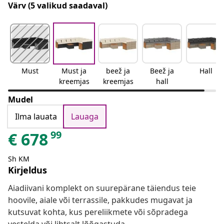
Värv
(5 valikud saadaval)
Must
Must ja
beež ja
Beež ja
Hall
kreemjas
kreemjas
hall
Mudel
Ilma lauata
Lauaga
99
€
678
Sh KM
Kirjeldus
Aiadiivani komplekt on suurepärane täiendus teie
hoovile, aiale või terrassile, pakkudes mugavat ja
kutsuvat kohta, kus pereliikmete või sõpradega