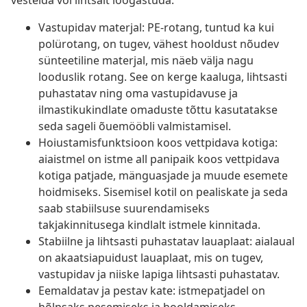
vestelda või lihtsalt lõõgastuda.
Vastupidav materjal: PE-rotang, tuntud ka kui
polürotang, on tugev, vähest hooldust nõudev
sünteetiline materjal, mis näeb välja nagu
looduslik rotang. See on kerge kaaluga, lihtsasti
puhastatav ning oma vastupidavuse ja
ilmastikukindlate omaduste tõttu kasutatakse
seda sageli õuemööbli valmistamisel.
Hoiustamisfunktsioon koos vettpidava kotiga:
aiaistmel on istme all panipaik koos vettpidava
kotiga patjade, mänguasjade ja muude esemete
hoidmiseks. Sisemisel kotil on pealiskate ja seda
saab stabiilsuse suurendamiseks
takjakinnitusega kindlalt istmele kinnitada.
Stabiilne ja lihtsasti puhastatav lauaplaat: aialaual
on akaatsiapuidust lauaplaat, mis on tugev,
vastupidav ja niiske lapiga lihtsasti puhastatav.
Eemaldatav ja pestav kate: istmepatjadel on