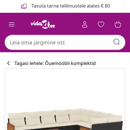
Eelmine
Järgmine
Tasuta tarne tellimustele alates € 80
Tagasi lehele: Õuemööbli komplektid
Köögikollektsi
#sharemevidaxl