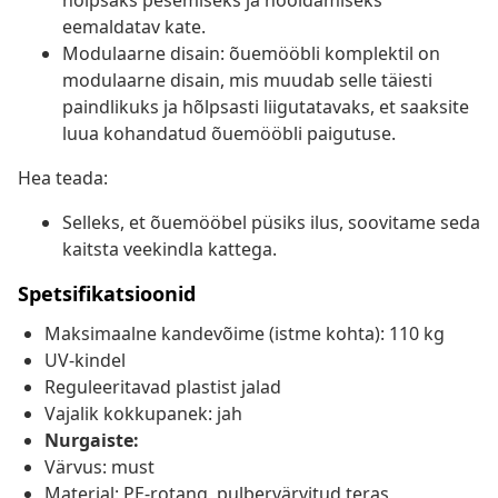
hõlpsaks pesemiseks ja hooldamiseks
eemaldatav kate.
Modulaarne disain: õuemööbli komplektil on
modulaarne disain, mis muudab selle täiesti
paindlikuks ja hõlpsasti liigutatavaks, et saaksite
luua kohandatud õuemööbli paigutuse.
Hea teada:
Selleks, et õuemööbel püsiks ilus, soovitame seda
kaitsta veekindla kattega.
Spetsifikatsioonid
Maksimaalne kandevõime (istme kohta): 110 kg
UV-kindel
Reguleeritavad plastist jalad
Vajalik kokkupanek: jah
Nurgaiste:
Värvus: must
Materjal: PE-rotang, pulbervärvitud teras