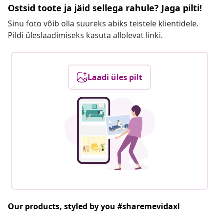
Ostsid toote ja jäid sellega rahule? Jaga pilti!
Sinu foto võib olla suureks abiks teistele klientidele.
Pildi üleslaadimiseks kasuta allolevat linki.
Laadi üles pilt
Our products, styled by you #sharemevidaxl