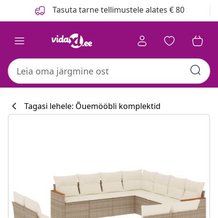
Eelmine
Järgmine
Tasuta tarne tellimustele alates € 80
Tagasi lehele: Õuemööbli komplektid
Köögikollektsi
#sharemevidaxl