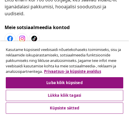
iganädalasi pakkumisi, hooajalisi soodustusi ja
uudiseid.
Meie sotsiaalmeedia kontod
Kasutame küpsiseid veebisaidi nõuetekohaseks toimimiseks, sisu ja
Lepingust taganemine
reklaamide isikupärastamiseks, sotsiaalmeedia funktsioonide
pakkumiseks ning liikluse analüüsimiseks. Jagame teie infot meie
Esita oma tellimuse kohta tagastamissoov.
veebisaidi kasutamise kohta ka meie sotsiaalmeedia-, reklaami ja
analüüsipartneritega.
Privaatsus- ja küpsiste avaldus
Lepingust taganemine
Luba kõik küpsised
Lükka kõik tagasi
Klienditeenindus
Küpsiste sätted
Ettevõte