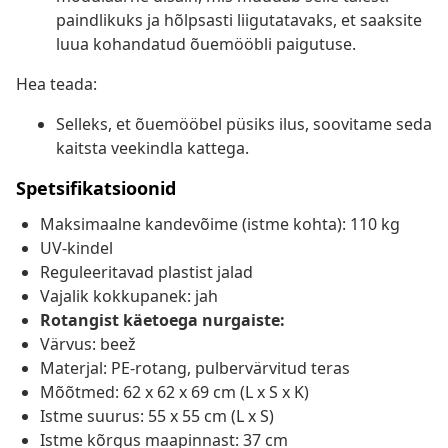
paindlikuks ja hõlpsasti liigutatavaks, et saaksite
luua kohandatud õuemööbli paigutuse.
Hea teada:
Selleks, et õuemööbel püsiks ilus, soovitame seda
kaitsta veekindla kattega.
Spetsifikatsioonid
Maksimaalne kandevõime (istme kohta): 110 kg
UV-kindel
Reguleeritavad plastist jalad
Vajalik kokkupanek: jah
Rotangist käetoega nurgaiste:
Värvus: beež
Materjal: PE-rotang, pulbervärvitud teras
Mõõtmed: 62 x 62 x 69 cm (L x S x K)
Istme suurus: 55 x 55 cm (L x S)
Istme kõrgus maapinnast: 37 cm