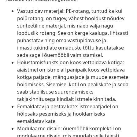
Vastupidav materjal: PE-rotang, tuntud ka kui
polürotang, on tugev, vähest hooldust nõudev
sünteetiline materjal, mis näeb välja nagu
looduslik rotang. See on kerge kaaluga, lihtsasti
puhastatav ning oma vastupidavuse ja
ilmastikukindlate omaduste tõttu kasutatakse
seda sageli õuemööbli valmistamisel.
Hoiustamisfunktsioon koos vettpidava kotiga:
aiaistmel on istme all panipaik koos vettpidava
kotiga patjade, mänguasjade ja muude esemete
hoidmiseks. Sisemisel kotil on pealiskate ja seda
saab stabiilsuse suurendamiseks
takjakinnitusega kindlalt istmele kinnitada.
Eemaldatav ja pestav kate: istmepatjadel on
hõlpsaks pesemiseks ja hooldamiseks
eemaldatav kate.
Modulaarne disain: õuemööbli komplektil on
modulaarne disain, mis muudab selle täiesti