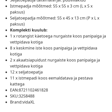
Seljatoepadja täitematerjal: puuvillakiud
Istmepadja mõõtmed: 55 x 55 x 3 cm (L x S x
paksus)
Seljatoepadja mõõtmed: 55 x 45 x 13 cm (P x L x
paksus)
Komplekti kuulub:
1 x rotangist käetoega nurgaiste koos panipaiga ja
vettpidava kotiga
8 x keskmine iste koos panipaiga ja vettpidava
kotiga
2 x akaatsiapuidust nurgaiste koos panipaiga ja
vettpidava kotiga
12 x seljatoepatja
11 x istmepadi koos eemaldatava ja pestava
kattega
EAN:8721102461828
SKU:3258488
Brand:vidaXL