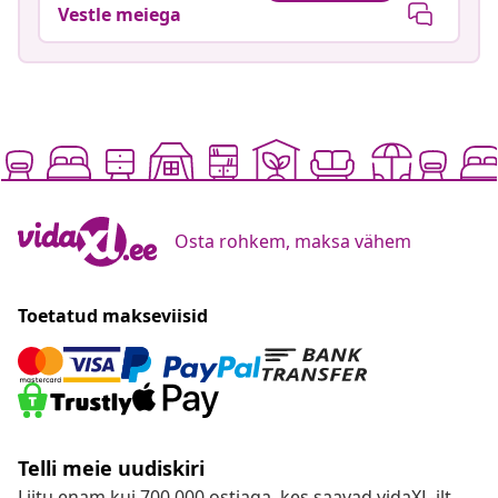
Vestle meiega
Osta rohkem, maksa vähem
Toetatud makseviisid
Telli meie uudiskiri
Liitu enam kui 700 000 ostjaga, kes saavad vidaXL-ilt