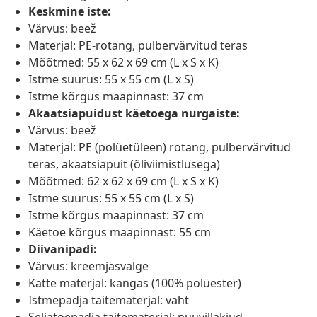
Keskmine iste:
Värvus: beež
Materjal: PE-rotang, pulbervärvitud teras
Mõõtmed: 55 x 62 x 69 cm (L x S x K)
Istme suurus: 55 x 55 cm (L x S)
Istme kõrgus maapinnast: 37 cm
Akaatsiapuidust käetoega nurgaiste:
Värvus: beež
Materjal: PE (polüetüleen) rotang, pulbervärvitud
teras, akaatsiapuit (õliviimistlusega)
Mõõtmed: 62 x 62 x 69 cm (L x S x K)
Istme suurus: 55 x 55 cm (L x S)
Istme kõrgus maapinnast: 37 cm
Käetoe kõrgus maapinnast: 55 cm
Diivanipadi:
Värvus: kreemjasvalge
Katte materjal: kangas (100% polüester)
Istmepadja täitematerjal: vaht