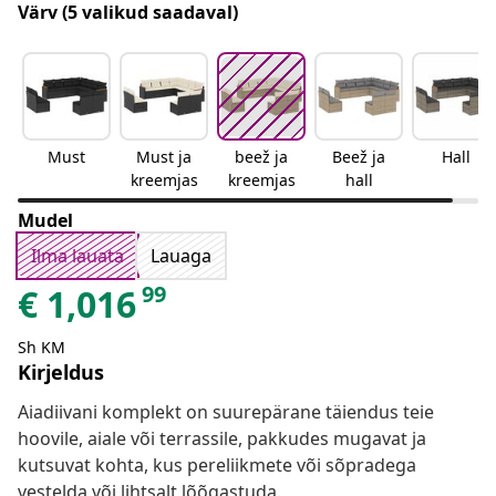
Värv
(5 valikud saadaval)
Must
Must ja
beež ja
Beež ja
Hall
kreemjas
kreemjas
hall
Mudel
Ilma lauata
Lauaga
99
€
1,016
Sh KM
Kirjeldus
Aiadiivani komplekt on suurepärane täiendus teie
hoovile, aiale või terrassile, pakkudes mugavat ja
kutsuvat kohta, kus pereliikmete või sõpradega
vestelda või lihtsalt lõõgastuda.