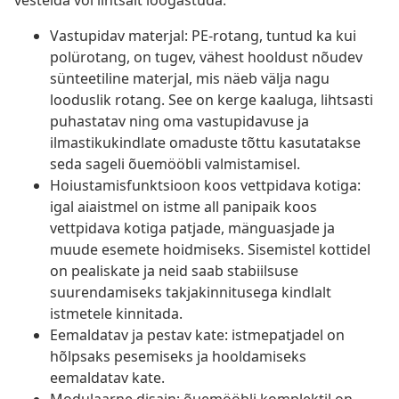
vestelda või lihtsalt lõõgastuda.
Vastupidav materjal: PE-rotang, tuntud ka kui
polürotang, on tugev, vähest hooldust nõudev
sünteetiline materjal, mis näeb välja nagu
looduslik rotang. See on kerge kaaluga, lihtsasti
puhastatav ning oma vastupidavuse ja
ilmastikukindlate omaduste tõttu kasutatakse
seda sageli õuemööbli valmistamisel.
Hoiustamisfunktsioon koos vettpidava kotiga:
igal aiaistmel on istme all panipaik koos
vettpidava kotiga patjade, mänguasjade ja
muude esemete hoidmiseks. Sisemistel kottidel
on pealiskate ja neid saab stabiilsuse
suurendamiseks takjakinnitusega kindlalt
istmetele kinnitada.
Eemaldatav ja pestav kate: istmepatjadel on
hõlpsaks pesemiseks ja hooldamiseks
eemaldatav kate.