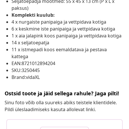
Seljatoepadja mõõtmed: 55 x 45 x 13 cm (P x L x
paksus)
Komplekti kuulub:
4 x nurgaiste panipaiga ja vettpidava kotiga
6 x keskmine iste panipaiga ja vettpidava kotiga
1 x aia jalapink koos panipaiga ja vettpidava kotiga
14 x seljatoepatja
11 x istmepadi koos eemaldatava ja pestava
kattega
EAN:8721012894204
SKU:3250445
Brand:vidaXL
Ostsid toote ja jäid sellega rahule? Jaga pilti!
Sinu foto võib olla suureks abiks teistele klientidele.
Pildi üleslaadimiseks kasuta allolevat linki.