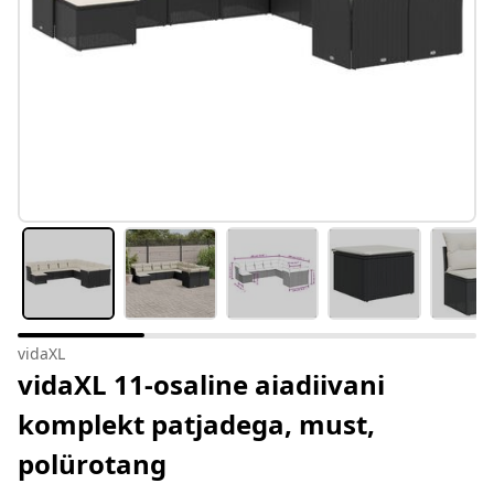
vidaXL
vidaXL 11-osaline aiadiivani
komplekt patjadega, must,
polürotang