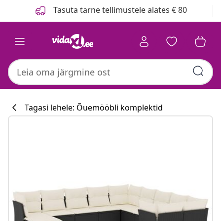
Eelmine
Järgmine
Tasuta tarne tellimustele alates € 80
Tagasi lehele: Õuemööbli komplektid
Köögikollektsi
#sharemevidaxl