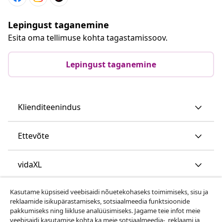
Lepingust taganemine
Esita oma tellimuse kohta tagastamissoov.
Lepingust taganemine
Klienditeenindus
Ettevõte
vidaXL
Kasutame küpsiseid veebisaidi nõuetekohaseks toimimiseks, sisu ja
Vaata rohkem
reklaamide isikupärastamiseks, sotsiaalmeedia funktsioonide
pakkumiseks ning liikluse analüüsimiseks. Jagame teie infot meie
veebisaidi kasutamise kohta ka meie sotsiaalmeedia-, reklaami ja