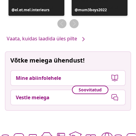
Postitus
el.et.mel.interieurs
Postitus
mum3boys2022
avaldatud
avaldatud
Vaata, kuidas laadida üles pilte
Võtke meiega ühendust!
Mine abiinfolehele
Soovitatud
Vestle meiega