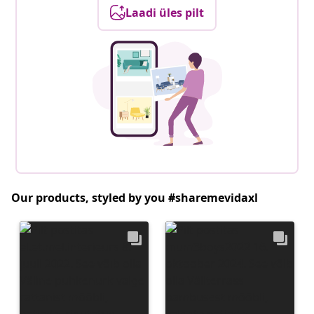
Laadi üles pilt
Our products, styled by you #sharemevidaxl