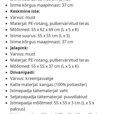
Istme kõrgus maapinnast: 37 cm
Keskmine iste:
Värvus: must
Materjal: PE-rotang, pulbervärvitud teras
Mõõtmed: 55 x 62 x 69 cm (L x S x K)
Istme suurus: 55 x 55 cm (L x S)
Istme kõrgus maapinnast: 37 cm
Jalapink:
Värvus: must
Materjal: PE-rotang, pulbervärvitud teras
Mõõtmed: 55 x 55 x 37 cm (L x S x K)
Diivanipadi:
Värvus: kreemjasvalge
Katte materjal: kangas (100% polüester)
Istmepadja täitematerjal: vaht
Seljatoepadja täitematerjal: puuvillakiud
Istmepadja mõõtmed: 55 x 55 x 3 cm (L x S x
paksus)