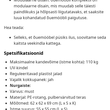
Modulaarne disain: õuemööbli komplektil on
modulaarne disain, mis muudab selle täiesti
paindlikuks ja hõlpsasti liigutatavaks, et saaksite
luua kohandatud õuemööbli paigutuse.
Hea teada:
Selleks, et õuemööbel püsiks ilus, soovitame seda
kaitsta veekindla kattega.
Spetsifikatsioonid
Maksimaalne kandevõime (istme kohta): 110 kg
UV-kindel
Reguleeritavad plastist jalad
Vajalik kokkupanek: jah
Nurgaiste:
Värvus: must
Materjal: PE-rotang, pulbervärvitud teras
Mõõtmed: 62 x 62 x 69 cm (L x S x K)
Istme suurus: 55 x 55 cm (L x S)