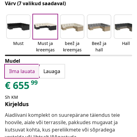
Värv
(7 valikud saadaval)
Must
Must ja
beež ja
Beež ja
Hall
kreemjas
kreemjas
hall
Mudel
Ilma lauata
Lauaga
99
€
655
Sh KM
Kirjeldus
Aiadiivani komplekt on suurepärane täiendus teie
hoovile, aiale või terrassile, pakkudes mugavat ja
kutsuvat kohta, kus pereliikmete või sõpradega