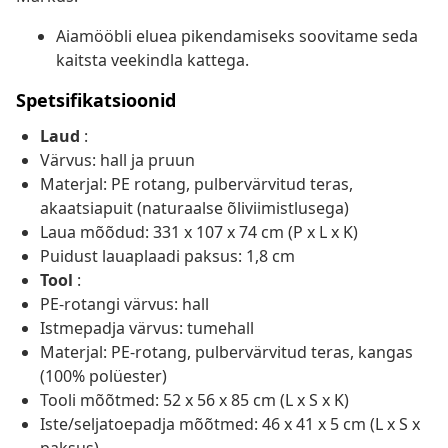
Aiamööbli eluea pikendamiseks soovitame seda
kaitsta veekindla kattega.
Spetsifikatsioonid
Laud
:
Värvus: hall ja pruun
Materjal: PE rotang, pulbervärvitud teras,
akaatsiapuit (naturaalse õliviimistlusega)
Laua mõõdud: 331 x 107 x 74 cm (P x L x K)
Puidust lauaplaadi paksus: 1,8 cm
Tool
:
PE-rotangi värvus: hall
Istmepadja värvus: tumehall
Materjal: PE-rotang, pulbervärvitud teras, kangas
(100% polüester)
Tooli mõõtmed: 52 x 56 x 85 cm (L x S x K)
Iste/seljatoepadja mõõtmed: 46 x 41 x 5 cm (L x S x