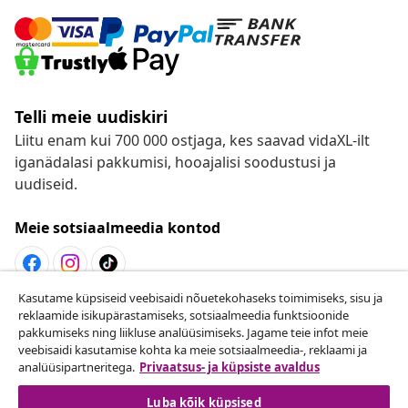
Telli meie uudiskiri
Liitu enam kui 700 000 ostjaga, kes saavad vidaXL-ilt
iganädalasi pakkumisi, hooajalisi soodustusi ja
uudiseid.
Meie sotsiaalmeedia kontod
Kasutame küpsiseid veebisaidi nõuetekohaseks toimimiseks, sisu ja
Lepingust taganemine
reklaamide isikupärastamiseks, sotsiaalmeedia funktsioonide
pakkumiseks ning liikluse analüüsimiseks. Jagame teie infot meie
Esita oma tellimuse kohta tagastamissoov.
veebisaidi kasutamise kohta ka meie sotsiaalmeedia-, reklaami ja
analüüsipartneritega.
Privaatsus- ja küpsiste avaldus
Lepingust taganemine
Luba kõik küpsised