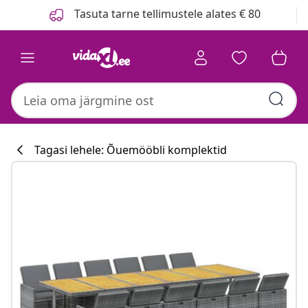
Eelmine
Järgmine
Tasuta tarne tellimustele alates € 80
Tagasi lehele: Õuemööbli komplektid
Köögikollektsi
#sharemevidaxl