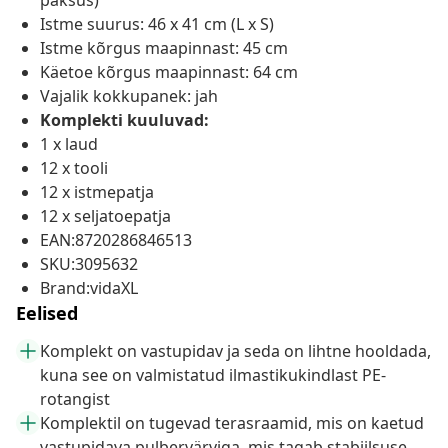
paksus)
Istme suurus: 46 x 41 cm (L x S)
Istme kõrgus maapinnast: 45 cm
Käetoe kõrgus maapinnast: 64 cm
Vajalik kokkupanek: jah
Komplekti kuuluvad:
1 x laud
12 x tooli
12 x istmepatja
12 x seljatoepatja
EAN:8720286846513
SKU:3095632
Brand:vidaXL
Eelised
Komplekt on vastupidav ja seda on lihtne hooldada,
kuna see on valmistatud ilmastikukindlast PE-
rotangist
Komplektil on tugevad terasraamid, mis on kaetud
vastupidava pulbervärviga, mis tagab stabiilsuse