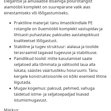
Elegantse ja ainulaadse disainiga polürotangist
aiamööbli komplekt on suurepärane valik aias
einestamiseks või lõõgastumiseks.
Praktiline materjal: tänu ilmastikindlale PE
rotangile on õuemööbli komplekt vastupidav ja
lihtsasti puhastatav, pakkudes aastatepikkust
kvaliteetset lõõgastust.
Stabiilne ja tugev struktuur: aialaua ja toolide
terasraamid tagavad tugevuse ja stabiilsuse.
Paindlikud toolid: mitte kasutamisel saate
seljatoed alla tõmmata ja välitoolid laua alla
lükata, säästes väärtuslikku hoiuruumi. Tänu
kergele konstruktsioonile on kõiki esemeid lihtne
liigutada.
Mugav kogemus: paksud, pehmed, vahuga
täidetud istme- ja seljatoepadjad lisavad
istumismugavust.
Märkus: