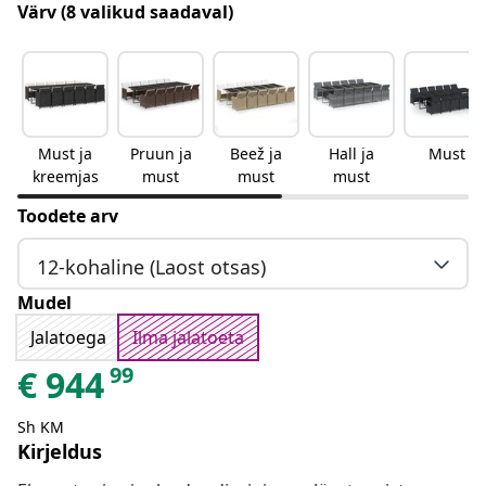
Värv
(8 valikud saadaval)
Must ja
Pruun ja
Beež ja
Hall ja
Must
kreemjas
must
must
must
Toodete arv
12-kohaline (Laost otsas)
Mudel
Jalatoega
Ilma jalatoeta
99
€
944
Sh KM
Kirjeldus