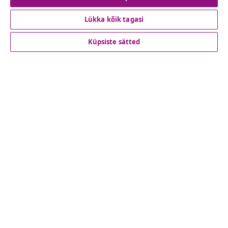
Lükka kõik tagasi
Klienditeenindus
Küpsiste sätted
Ettevõte
vidaXL
Vaata rohkem
© 2008-2026 vidaXL www.vidaxl.ee on vidaXL Marketplace
Europe B.V. veebileht