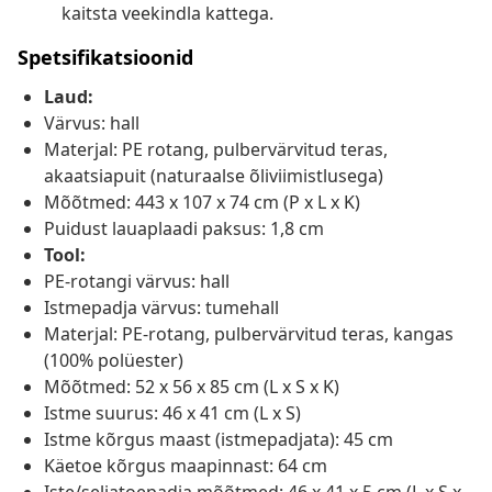
kaitsta veekindla kattega.
Spetsifikatsioonid
Laud:
Värvus: hall
Materjal: PE rotang, pulbervärvitud teras,
akaatsiapuit (naturaalse õliviimistlusega)
Mõõtmed: 443 x 107 x 74 cm (P x L x K)
Puidust lauaplaadi paksus: 1,8 cm
Tool:
PE-rotangi värvus: hall
Istmepadja värvus: tumehall
Materjal: PE-rotang, pulbervärvitud teras, kangas
(100% polüester)
Mõõtmed: 52 x 56 x 85 cm (L x S x K)
Istme suurus: 46 x 41 cm (L x S)
Istme kõrgus maast (istmepadjata): 45 cm
Käetoe kõrgus maapinnast: 64 cm