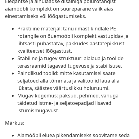
Elegantse ja ainulaadse disainiga polürotangist
aiamööbli komplekt on suurepärane valik aias
einestamiseks või lõõgastumiseks.
Praktiline materjal: tänu ilmastikindlale PE
rotangile on õuemööbli komplekt vastupidav ja
lihtsasti puhastatav, pakkudes aastatepikkust
kvaliteetset lõõgastust.
Stabiilne ja tugev struktuur: aialaua ja toolide
terasraamid tagavad tugevuse ja stabiilsuse.
Paindlikud toolid: mitte kasutamisel saate
seljatoed alla tõmmata ja välitoolid laua alla
lükata, säästes väärtuslikku hoiuruumi.
Mugav kogemus: paksud, pehmed, vahuga
täidetud istme- ja seljatoepadjad lisavad
istumismugavust.
Märkus:
Aiamööbli eluea pikendamiseks soovitame seda