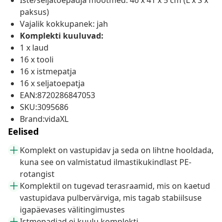
Iste/seljatoepadja mõõtmed: 46 x 41 x 5 cm (L x S x
paksus)
Vajalik kokkupanek: jah
Komplekti kuuluvad:
1 x laud
16 x tooli
16 x istmepatja
16 x seljatoepatja
EAN:8720286847053
SKU:3095686
Brand:vidaXL
Eelised
Komplekt on vastupidav ja seda on lihtne hooldada,
kuna see on valmistatud ilmastikukindlast PE-
rotangist
Komplektil on tugevad terasraamid, mis on kaetud
vastupidava pulbervärviga, mis tagab stabiilsuse
igapäevases välitingimustes
Istmepadjad ei kuulu komplekti