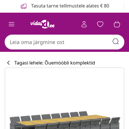
Eelmine
Järgmine
Tasuta tarne tellimustele alates € 80
Tagasi lehele: Õuemööbli komplektid
Köögikollektsi
#sharemevidaxl