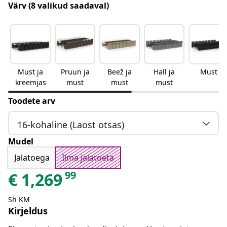
Värv
(8 valikud saadaval)
Must ja
Pruun ja
Beež ja
Hall ja
Must
kreemjas
must
must
must
Toodete arv
16-kohaline (Laost otsas)
Mudel
Jalatoega
Ilma jalatoeta
99
€
1,269
Sh KM
Kirjeldus