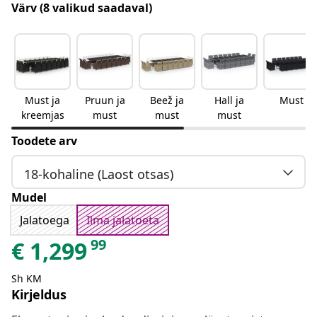
Värv
(8 valikud saadaval)
Must ja
Pruun ja
Beež ja
Hall ja
Must
kreemjas
must
must
must
Toodete arv
18-kohaline (Laost otsas)
Mudel
Jalatoega
Ilma jalatoeta
99
€
1,299
Sh KM
Kirjeldus