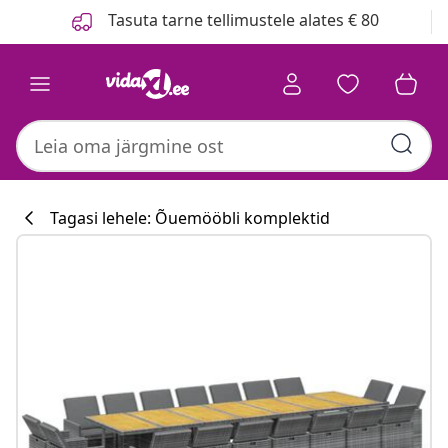
Eelmine
Järgmine
Tasuta tarne tellimustele alates € 80
Tagasi lehele: Õuemööbli komplektid
Köögikollektsi
#sharemevidaxl