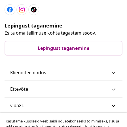
Lepingust taganemine
Esita oma tellimuse kohta tagastamissoov.
Lepingust taganemine
Klienditeenindus
Ettevõte
vidaXL
Kasutame küpsiseid veebisaidi nõuetekohaseks toimimiseks, sisu ja
Vaata rohkem
reklaamide isikupärastamiseks, sotsiaalmeedia funktsioonide