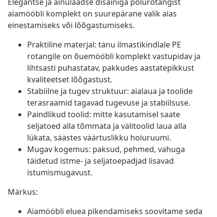
Elegantse ja ainulaadse disainiga polürotangist
aiamööbli komplekt on suurepärane valik aias
einestamiseks või lõõgastumiseks.
Praktiline materjal: tänu ilmastikindlale PE
rotangile on õuemööbli komplekt vastupidav ja
lihtsasti puhastatav, pakkudes aastatepikkust
kvaliteetset lõõgastust.
Stabiilne ja tugev struktuur: aialaua ja toolide
terasraamid tagavad tugevuse ja stabiilsuse.
Paindlikud toolid: mitte kasutamisel saate
seljatoed alla tõmmata ja välitoolid laua alla
lükata, säästes väärtuslikku hoiuruumi.
Mugav kogemus: paksud, pehmed, vahuga
täidetud istme- ja seljatoepadjad lisavad
istumismugavust.
Märkus:
Aiamööbli eluea pikendamiseks soovitame seda