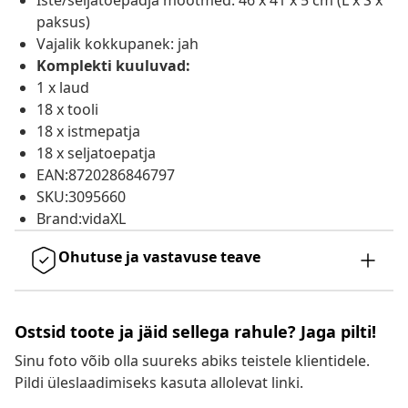
Iste/seljatoepadja mõõtmed: 46 x 41 x 5 cm (L x S x
paksus)
Vajalik kokkupanek: jah
Komplekti kuuluvad:
1 x laud
18 x tooli
18 x istmepatja
18 x seljatoepatja
EAN:8720286846797
SKU:3095660
Brand:vidaXL
Ohutuse ja vastavuse teave
Ostsid toote ja jäid sellega rahule? Jaga pilti!
Sinu foto võib olla suureks abiks teistele klientidele.
Pildi üleslaadimiseks kasuta allolevat linki.