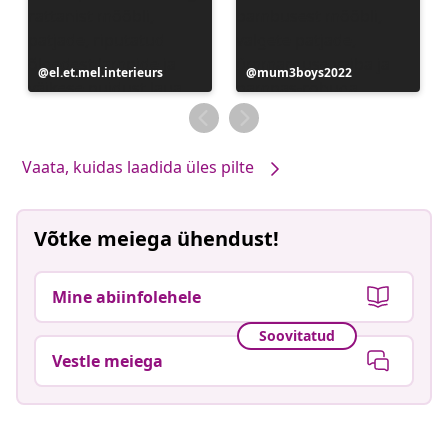
Postitus
el.et.mel.interieurs
Postitus
mum3boys2022
avaldatud
avaldatud
Vaata, kuidas laadida üles pilte
Võtke meiega ühendust!
Mine abiinfolehele
Soovitatud
Vestle meiega