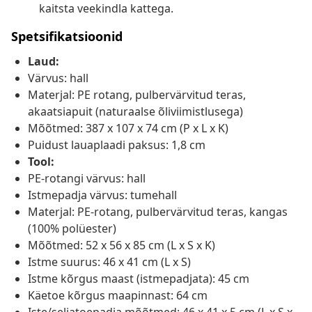
kaitsta veekindla kattega.
Spetsifikatsioonid
Laud:
Värvus: hall
Materjal: PE rotang, pulbervärvitud teras,
akaatsiapuit (naturaalse õliviimistlusega)
Mõõtmed: 387 x 107 x 74 cm (P x L x K)
Puidust lauaplaadi paksus: 1,8 cm
Tool:
PE-rotangi värvus: hall
Istmepadja värvus: tumehall
Materjal: PE-rotang, pulbervärvitud teras, kangas
(100% polüester)
Mõõtmed: 52 x 56 x 85 cm (L x S x K)
Istme suurus: 46 x 41 cm (L x S)
Istme kõrgus maast (istmepadjata): 45 cm
Käetoe kõrgus maapinnast: 64 cm