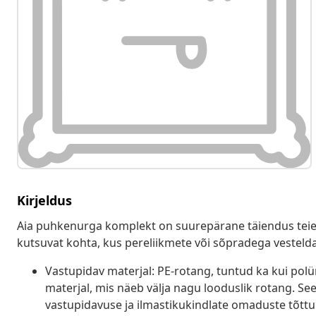
Kirjeldus
Aia puhkenurga komplekt on suurepärane täiendus teie h
kutsuvat kohta, kus pereliikmete või sõpradega vestelda 
Vastupidav materjal: PE-rotang, tuntud ka kui pol
materjal, mis näeb välja nagu looduslik rotang. Se
vastupidavuse ja ilmastikukindlate omaduste tõttu