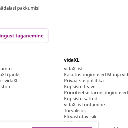
anädalasi pakkumisi,
ingust taganemine
vidaXL
gramm
vidaXList
aXLi jaoks
Kasutustingimused Müüja vi
or vidaXL
Privaatsuspoliitika
stoo
Küpsiste teave
Prioriteetse tarne tingimused
Küpsiste sätted
vidaXLis töötamine
Turvalisus
Eli vastutav isik
EPR poliitika