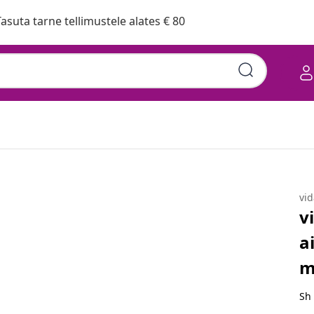
asuta tarne tellimustele alates € 80
adega, must, polürotang
vi
v
a
m
Sh