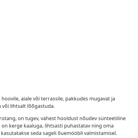
oovile, aiale või terrassile, pakkudes mugavat ja
või lihtsalt lõõgastuda.
ürotang, on tugev, vähest hooldust nõudev sünteetiline
e on kerge kaaluga, lihtsasti puhastatav ning oma
 kasutatakse seda sageli õuemööbli valmistamisel.