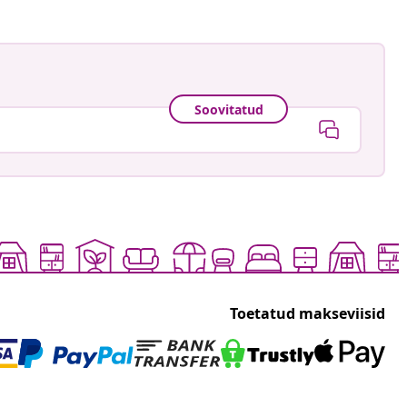
Soovitatud
Toetatud makseviisid