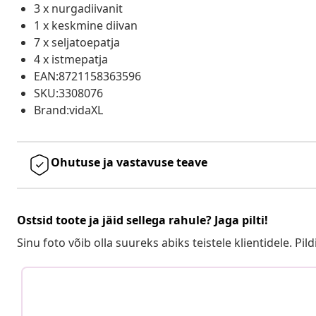
3 x nurgadiivanit
1 x keskmine diivan
7 x seljatoepatja
4 x istmepatja
EAN:8721158363596
SKU:3308076
Brand:vidaXL
Ohutuse ja vastavuse teave
Ostsid toote ja jäid sellega rahule? Jaga pilti!
Sinu foto võib olla suureks abiks teistele klientidele. Pild