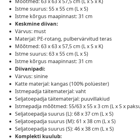
Mõõtmed: 63 x 63 x 57,5 cm (L x S x K)
Istme suurus: 55 x 55 cm (L x S)
Istme kõrgus maapinnast: 31 cm
Keskmine diivan:
Värvus: must
Materjal: PE-rotang, pulbervärvitud teras
Mõõtmed: 63 x 63 x 57,5 cm (L x S x K)
Istme suurus: 63 x 55 cm (L x S)
Istme kõrgus maapinnast: 31 cm
Diivanipadi:
Värvus: sinine
Katte materjal: kangas (100% polüester)
Istmepadja täitematerjal: vaht
Seljatoepadja täitematerjal: puuvillakiud
Istmepadja mõõtmed: 55/63 x 55 x 3 cm (L x S x paks
Seljatoepadja suurus (L): 68 x 37 cm (L x S)
Seljatoepadja suurus (M): 61 x 38 cm (L x S)
Seljatoepadja suurus (S): 46 x 38 cm (L x S)
Komplekti kuulub: