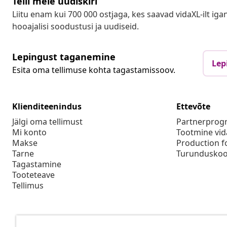
Telli meie uudiskiri
Liitu enam kui 700 000 ostjaga, kes saavad vidaXL-ilt ig
hooajalisi soodustusi ja uudiseid.
Lepingust taganemine
Lep
Esita oma tellimuse kohta tagastamissoov.
Klienditeenindus
Ettevõte
Jälgi oma tellimust
Partnerpro
Mi konto
Tootmine vid
Makse
Production f
Tarne
Turunduskoo
Tagastamine
Tooteteave
Tellimus