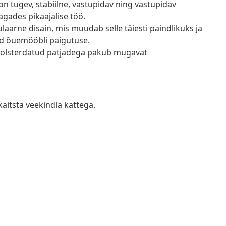
on tugev, stabiilne, vastupidav ning vastupidav
agades pikaajalise töö.
arne disain, mis muudab selle täiesti paindlikuks ja
tud õuemööbli paigutuse.
olsterdatud patjadega pakub mugavat
kaitsta veekindla kattega.