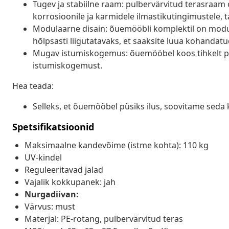
Tugev ja stabiilne raam: pulbervärvitud terasraam 
korrosioonile ja karmidele ilmastikutingimustele, t
Modulaarne disain: õuemööbli komplektil on modula
hõlpsasti liigutatavaks, et saaksite luua kohanda
Mugav istumiskogemus: õuemööbel koos tihkelt p
istumiskogemust.
Hea teada:
Selleks, et õuemööbel püsiks ilus, soovitame seda 
Spetsifikatsioonid
Maksimaalne kandevõime (istme kohta): 110 kg
UV-kindel
Reguleeritavad jalad
Vajalik kokkupanek: jah
Nurgadiivan:
Värvus: must
Materjal: PE-rotang, pulbervärvitud teras