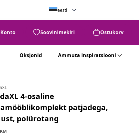
eesti
Konto
Soovinimekiri
Ostukorv
Oksjonid
Ammuta inspiratsiooni
daXL
idaXL 4-osaline
iamööblikomplekt patjadega,
ust, polürotang
 KM