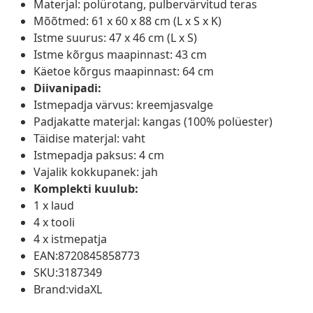
Materjal: polürotang, pulbervärvitud teras
Mõõtmed: 61 x 60 x 88 cm (L x S x K)
Istme suurus: 47 x 46 cm (L x S)
Istme kõrgus maapinnast: 43 cm
Käetoe kõrgus maapinnast: 64 cm
Diivanipadi:
Istmepadja värvus: kreemjasvalge
Padjakatte materjal: kangas (100% polüester)
Täidise materjal: vaht
Istmepadja paksus: 4 cm
Vajalik kokkupanek: jah
Komplekti kuulub:
1 x laud
4 x tooli
4 x istmepatja
EAN:8720845858773
SKU:3187349
Brand:vidaXL