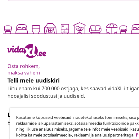
Osta rohkem,
maksa vähem
Telli meie uudiskiri
Liitu enam kui 700 000 ostjaga, kes saavad vidaXL-ilt ig
hooajalisi soodustusi ja uudiseid.
Lepingust taganemine
Kasutame küpsiseid veebisaidi nõuetekohaseks toimimiseks, sisu j
Lep
Esita oma tellimuse kohta tagastamissoov.
reklaamide isikupärastamiseks, sotsiaalmeedia funktsioonide pak
ning liikluse analüüsimiseks. Jagame teie infot meie veebisaidi kas
kohta ka meie sotsiaalmeedia-, reklaami ja analüüsipartneritega.
P