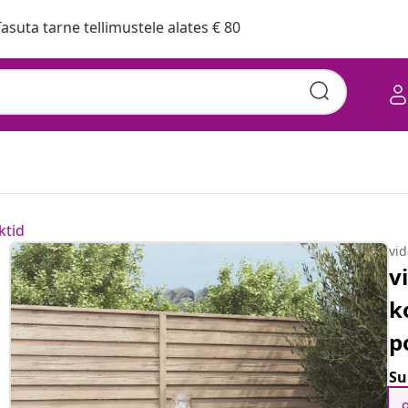
asuta tarne tellimustele alates € 80
ktid
vi
v
k
p
Su