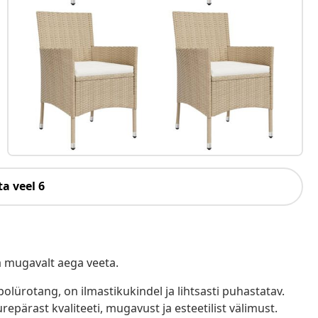
a veel 6
a mugavalt aega veeta.
polürotang, on ilmastikukindel ja lihtsasti puhastatav.
epärast kvaliteeti, mugavust ja esteetilist välimust.