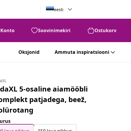
eesti
Konto
Soovinimekiri
Ostukorv
Oksjonid
Ammuta inspiratsiooni
daXL
idaXL 5-osaline aiamööbli
omplekt patjadega, beež,
olürotang
urus