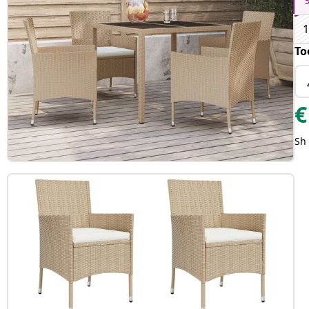
1
To
€
Sh