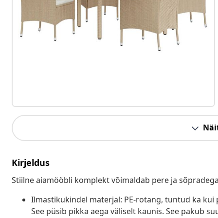
Näit
Kirjeldus
Stiilne aiamööbli komplekt võimaldab pere ja sõpradeg
Ilmastikukindel materjal: PE-rotang, tuntud ka kui 
See püsib pikka aega väliselt kaunis. See pakub suur