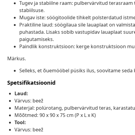
Tugev ja stabiilne raam: pulbervärvitud terasraam
stabiilsuse.
Mugav iste: söögitoolide tihkelt polsterdatud ist
Praktiline laud: söögilaua sile lauaplaat on valmist
puhastada. Lisaks sobib vastupidav lauaplaat suur
paigutamiseks.
Paindlik konstruktsioon: kerge konstruktsioon muu
Märkus.
Selleks, et õuemööbel püsiks ilus, soovitame seda 
Spetsifikatsioonid
Laud:
Värvus: beež
Materjal: polürotang, pulbervärvitud teras, karastat
Mõõtmed: 90 x 90 x 75 cm (P x L x K)
Tool:
Värvus: beež