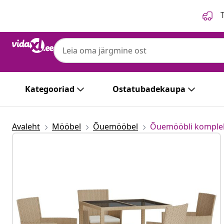
Eelmine
Järgmine
T
Kategooriad
Ostatubadekaupa
Avaleht
Mööbel
Õuemööbel
Õuemööbli komple