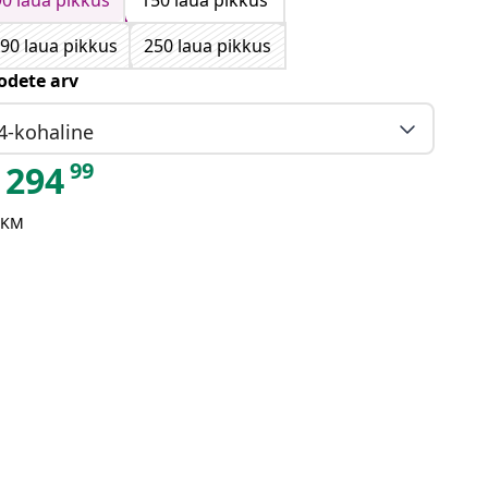
90 laua pikkus
150 laua pikkus
90 laua pikkus
250 laua pikkus
odete arv
4-kohaline
99
294
 KM