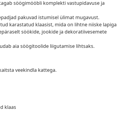
 tagab söögimööbli komplekti vastupidavuse ja
mepadjad pakuvad istumisel ülimat mugavust.
atud karastatud klaasist, mida on lihtne niiske lapiga
epäraselt söökide, jookide ja dekoratiivesemete
dab aia söögitoolide liigutamise lihtsaks.
kaitsta veekindla kattega.
ud klaas