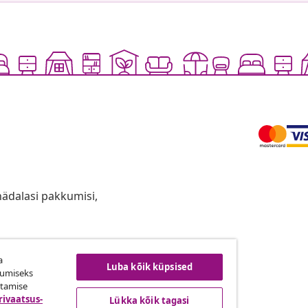
anädalasi pakkumisi,
a
ingust taganemine
Luba kõik küpsised
kumiseks
utamise
rivaatsus-
Lükka kõik tagasi