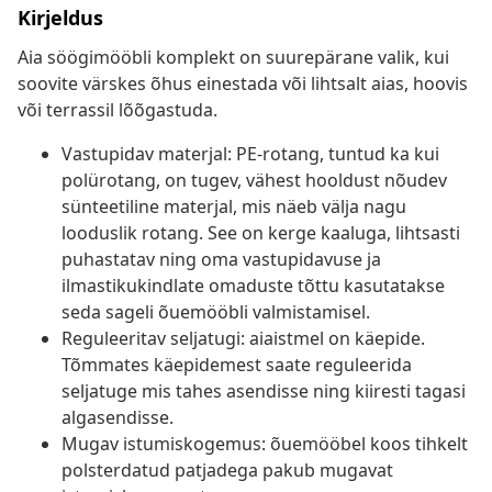
Kirjeldus
Aia söögimööbli komplekt on suurepärane valik, kui
soovite värskes õhus einestada või lihtsalt aias, hoovis
või terrassil lõõgastuda.
Vastupidav materjal: PE-rotang, tuntud ka kui
polürotang, on tugev, vähest hooldust nõudev
sünteetiline materjal, mis näeb välja nagu
looduslik rotang. See on kerge kaaluga, lihtsasti
puhastatav ning oma vastupidavuse ja
ilmastikukindlate omaduste tõttu kasutatakse
seda sageli õuemööbli valmistamisel.
Reguleeritav seljatugi: aiaistmel on käepide.
Tõmmates käepidemest saate reguleerida
seljatuge mis tahes asendisse ning kiiresti tagasi
algasendisse.
Mugav istumiskogemus: õuemööbel koos tihkelt
polsterdatud patjadega pakub mugavat