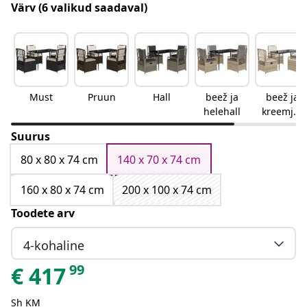
Värv
(6 valikud saadaval)
Must
Pruun
Hall
beež ja
beež ja
helehall
kreemjas
valge
Suurus
80 x 80 x 74 cm
140 x 70 x 74 cm
160 x 80 x 74 cm
200 x 100 x 74 cm
Toodete arv
4-kohaline
99
€
417
Sh KM