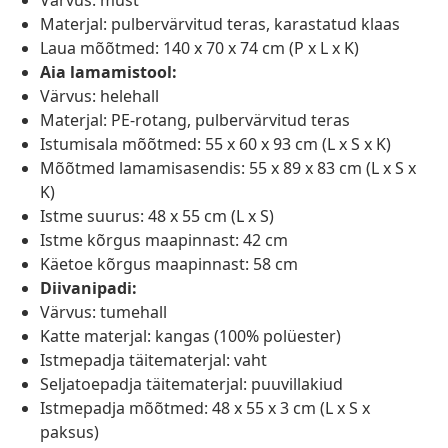
Värvus: must
Materjal: pulbervärvitud teras, karastatud klaas
Laua mõõtmed: 140 x 70 x 74 cm (P x L x K)
Aia lamamistool:
Värvus: helehall
Materjal: PE-rotang, pulbervärvitud teras
Istumisala mõõtmed: 55 x 60 x 93 cm (L x S x K)
Mõõtmed lamamisasendis: 55 x 89 x 83 cm (L x S x
K)
Istme suurus: 48 x 55 cm (L x S)
Istme kõrgus maapinnast: 42 cm
Käetoe kõrgus maapinnast: 58 cm
Diivanipadi:
Värvus: tumehall
Katte materjal: kangas (100% polüester)
Istmepadja täitematerjal: vaht
Seljatoepadja täitematerjal: puuvillakiud
Istmepadja mõõtmed: 48 x 55 x 3 cm (L x S x
paksus)