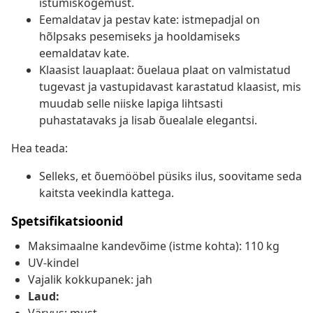
istumiskogemust.
Eemaldatav ja pestav kate: istmepadjal on
hõlpsaks pesemiseks ja hooldamiseks
eemaldatav kate.
Klaasist lauaplaat: õuelaua plaat on valmistatud
tugevast ja vastupidavast karastatud klaasist, mis
muudab selle niiske lapiga lihtsasti
puhastatavaks ja lisab õuealale elegantsi.
Hea teada:
Selleks, et õuemööbel püsiks ilus, soovitame seda
kaitsta veekindla kattega.
Spetsifikatsioonid
Maksimaalne kandevõime (istme kohta): 110 kg
UV-kindel
Vajalik kokkupanek: jah
Laud: