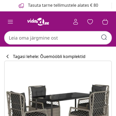
Eelmine
Järgmine
Tasuta tarne tellimustele alates € 80
Tagasi lehele: Õuemööbli komplektid
Köögikollektsi
#sharemevidaxl