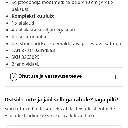
Seljatoepadja mõõtmed: 48 x 50 x 10 cm (P x L x
paksus)
Komplekti kuulub:
1 x aialaud
4 x allalastava seljatoega aiatooli
4 x seljatoepatja
4 x istmepadi koos eemaldatava ja pestava kattega
EAN:8721102394553
SKU:3263029
Brand:vidaXL
Ohutuse ja vastavuse teave
Ostsid toote ja jäid sellega rahule? Jaga pilti!
Sinu foto võib olla suureks abiks teistele klientidele.
Pildi üleslaadimiseks kasuta allolevat linki.