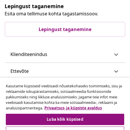
Lepingust taganemine
Esita oma tellimuse kohta tagastamissoov.
Lepingust taganemine
Klienditeenindus
Ettevõte
Kasutame küpsiseid veebisaidi nõuetekohaseks toimimiseks, sisu ja
vidaXL
reklaamide isikupärastamiseks, sotsiaalmeedia funktsioonide
pakkumiseks ning liikluse analüüsimiseks. Jagame teie infot meie
veebisaidi kasutamise kohta ka meie sotsiaalmeedia-, reklaami ja
Vaata rohkem
analüüsipartneritega.
Privaatsus- ja küpsiste avaldus
Luba kõik küpsised