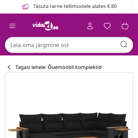
Eelmine
Järgmine
Tasuta tarne tellimustele alates € 80
Tagasi lehele: Õuemööbli komplektid
Köögikollektsi
#sharemevidaxl