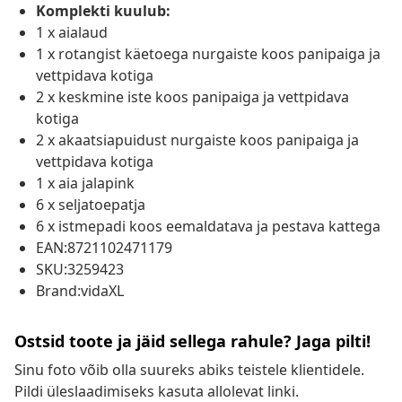
Komplekti kuulub:
1 x aialaud
1 x rotangist käetoega nurgaiste koos panipaiga ja
vettpidava kotiga
2 x keskmine iste koos panipaiga ja vettpidava
kotiga
2 x akaatsiapuidust nurgaiste koos panipaiga ja
vettpidava kotiga
1 x aia jalapink
6 x seljatoepatja
6 x istmepadi koos eemaldatava ja pestava kattega
EAN:8721102471179
SKU:3259423
Brand:vidaXL
Ostsid toote ja jäid sellega rahule? Jaga pilti!
Sinu foto võib olla suureks abiks teistele klientidele.
Pildi üleslaadimiseks kasuta allolevat linki.