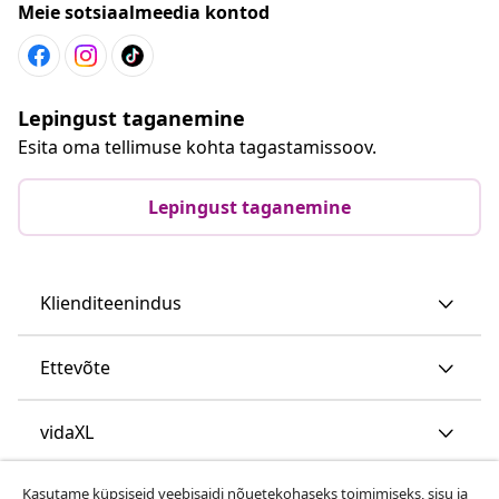
Meie sotsiaalmeedia kontod
Lepingust taganemine
Esita oma tellimuse kohta tagastamissoov.
Lepingust taganemine
Klienditeenindus
Ettevõte
vidaXL
Kasutame küpsiseid veebisaidi nõuetekohaseks toimimiseks, sisu ja
Vaata rohkem