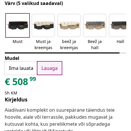
Värv
(5 valikud saadaval)
Must
Must ja
beež ja
Beež ja
Hall
kreemjas
kreemjas
hall
Mudel
Ilma lauata
Lauaga
99
€
508
Sh KM
Kirjeldus
Aiadiivani komplekt on suurepärane täiendus teie
hoovile, aiale või terrassile, pakkudes mugavat ja
kutsuvat kohta, kus pereliikmete või sõpradega