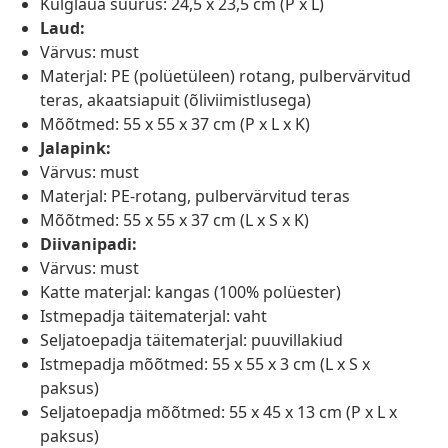
Külglaua suurus: 24,5 x 23,5 cm (P x L)
Laud:
Värvus: must
Materjal: PE (polüetüleen) rotang, pulbervärvitud
teras, akaatsiapuit (õliviimistlusega)
Mõõtmed: 55 x 55 x 37 cm (P x L x K)
Jalapink:
Värvus: must
Materjal: PE-rotang, pulbervärvitud teras
Mõõtmed: 55 x 55 x 37 cm (L x S x K)
Diivanipadi:
Värvus: must
Katte materjal: kangas (100% polüester)
Istmepadja täitematerjal: vaht
Seljatoepadja täitematerjal: puuvillakiud
Istmepadja mõõtmed: 55 x 55 x 3 cm (L x S x
paksus)
Seljatoepadja mõõtmed: 55 x 45 x 13 cm (P x L x
paksus)