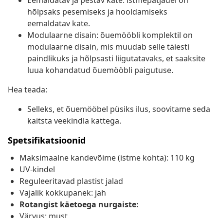
Eemaldatav ja pestav kate: istmepatjadel on
hõlpsaks pesemiseks ja hooldamiseks
eemaldatav kate.
Modulaarne disain: õuemööbli komplektil on
modulaarne disain, mis muudab selle täiesti
paindlikuks ja hõlpsasti liigutatavaks, et saaksite
luua kohandatud õuemööbli paigutuse.
Hea teada:
Selleks, et õuemööbel püsiks ilus, soovitame seda
kaitsta veekindla kattega.
Spetsifikatsioonid
Maksimaalne kandevõime (istme kohta): 110 kg
UV-kindel
Reguleeritavad plastist jalad
Vajalik kokkupanek: jah
Rotangist käetoega nurgaiste:
Värvus: must