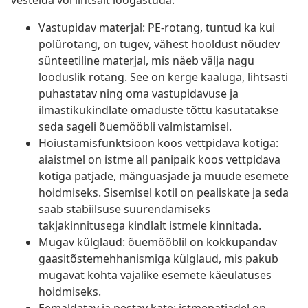
vestelda või lihtsalt lõõgastuda.
Vastupidav materjal: PE-rotang, tuntud ka kui
polürotang, on tugev, vähest hooldust nõudev
sünteetiline materjal, mis näeb välja nagu
looduslik rotang. See on kerge kaaluga, lihtsasti
puhastatav ning oma vastupidavuse ja
ilmastikukindlate omaduste tõttu kasutatakse
seda sageli õuemööbli valmistamisel.
Hoiustamisfunktsioon koos vettpidava kotiga:
aiaistmel on istme all panipaik koos vettpidava
kotiga patjade, mänguasjade ja muude esemete
hoidmiseks. Sisemisel kotil on pealiskate ja seda
saab stabiilsuse suurendamiseks
takjakinnitusega kindlalt istmele kinnitada.
Mugav külglaud: õuemööblil on kokkupandav
gaasitõstemehhanismiga külglaud, mis pakub
mugavat kohta vajalike esemete käeulatuses
hoidmiseks.