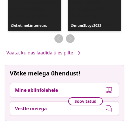
Postitus
el.et.mel.interieurs
Postitus
mum3boys2022
avaldatud
avaldatud
Vaata, kuidas laadida üles pilte
Võtke meiega ühendust!
Mine abiinfolehele
Soovitatud
Vestle meiega