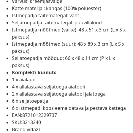
Värvus: kreemjasvalge
Katte materjal: kangas (100% polüester)
Istmepadja täitematerjal: vaht
Seljatoepadja täitematerjal: puuvillakiud
Istmepadja mõõtmed (väike): 48 x 51 x 3 cm (L x S x
paksus)
Istmepadja mõõtmed (suur): 48 x 89 x 3 cm (L x S x
paksus)
Seljatoepadja mõõdud: 66 x 48 x 11 cm (P x L x
paksus)
Komplekti kuulub:
1 x aialaud
4 x allalastava seljatoega aiatooli
2 x allalastava seljatoega aiatool jalatoega
6 x seljatoepatja
6 x istmepadi koos eemaldatava ja pestava kattega
EAN:8721012329737
SKU:3213240
Brand:vidaXL