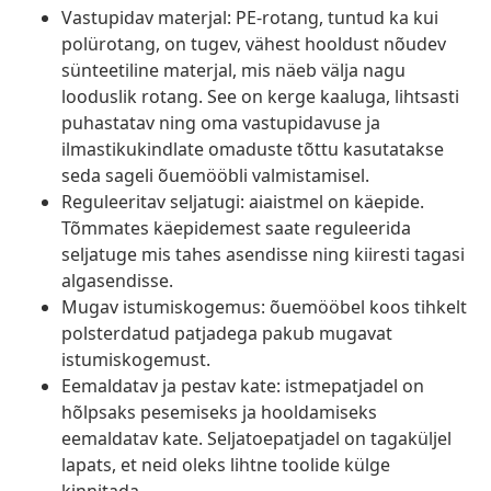
Vastupidav materjal: PE-rotang, tuntud ka kui
polürotang, on tugev, vähest hooldust nõudev
sünteetiline materjal, mis näeb välja nagu
looduslik rotang. See on kerge kaaluga, lihtsasti
puhastatav ning oma vastupidavuse ja
ilmastikukindlate omaduste tõttu kasutatakse
seda sageli õuemööbli valmistamisel.
Reguleeritav seljatugi: aiaistmel on käepide.
Tõmmates käepidemest saate reguleerida
seljatuge mis tahes asendisse ning kiiresti tagasi
algasendisse.
Mugav istumiskogemus: õuemööbel koos tihkelt
polsterdatud patjadega pakub mugavat
istumiskogemust.
Eemaldatav ja pestav kate: istmepatjadel on
hõlpsaks pesemiseks ja hooldamiseks
eemaldatav kate. Seljatoepatjadel on tagaküljel
lapats, et neid oleks lihtne toolide külge