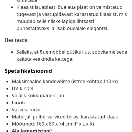
kinnitada.
Klaasist lauaplaat: õuelaua plaat on valmistatud
tugevast ja vastupidavast karastatud klaasist, mis
muudab selle niiske lapiga lihtsasti
puhastatavaks ja lisab õuealale elegantsi.
Hea teada:
Selleks, et õuemööbel püsiks ilus, soovitame seda
kaitsta veekindla kattega.
Spetsifikatsioonid
Maksimaalne kandevõime (istme kohta): 110 kg
UV-kindel
Vajalik kokkupanek: jah
Laud:
Värvus: must
Materjal: pulbervärvitud teras, karastatud klaas
Mõõtmed: 160 x 80 x 74 cm (P x L x K)
Aia lamamistool: