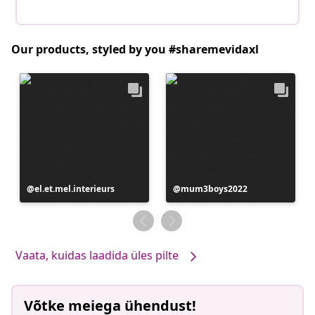
Our products, styled by you #sharemevidaxl
Postitus
el.et.mel.interieurs
Postitus
mum3boys2022
avaldatud
avaldatud
Vaata, kuidas laadida üles pilte
Võtke meiega ühendust!