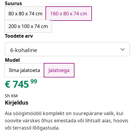
Suurus
80 x 80 x 74 cm
160 x 80 x 74 cm
200 x 100 x 74 cm
Toodete arv
6-kohaline
Mudel
Ilma jalatoeta
Jalatoega
99
€
745
Sh KM
Kirjeldus
Aia söögimööbli komplekt on suurepärane valik, kui
soovite värskes õhus einestada või lihtsalt aias, hoovis
või terrassil lõõgastuda.