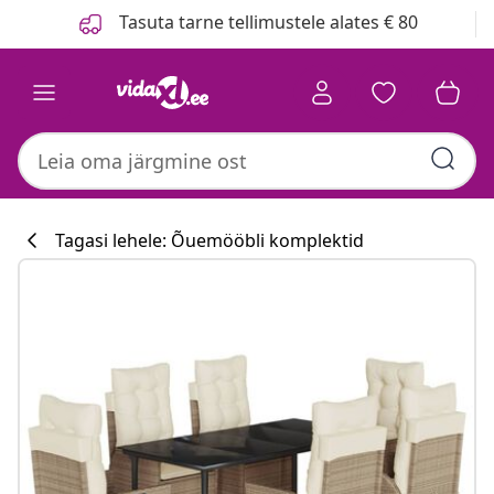
Eelmine
Järgmine
Tasuta tarne tellimustele alates € 80
Tagasi lehele: Õuemööbli komplektid
Köögikollektsi
#sharemevidaxl