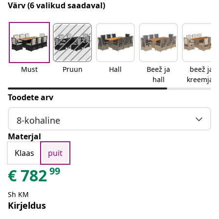
Värv
(6 valikud saadaval)
Must
Pruun
Hall
Beež ja
beež ja
hall
kreemjas
Toodete arv
8-kohaline
Materjal
Klaas
puit
99
€
782
Sh KM
Kirjeldus