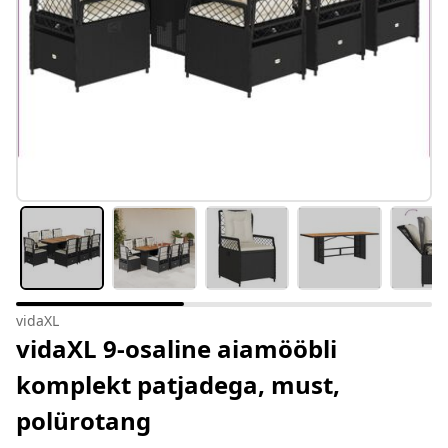
vidaXL
vidaXL 9-osaline aiamööbli
komplekt patjadega, must,
polürotang