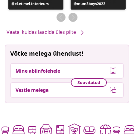
Postitus
el.et.mel.interieurs
Postitus
mum3boys2022
avaldatud
avaldatud
Vaata, kuidas laadida üles pilte
Võtke meiega ühendust!
Mine abiinfolehele
Soovitatud
Vestle meiega