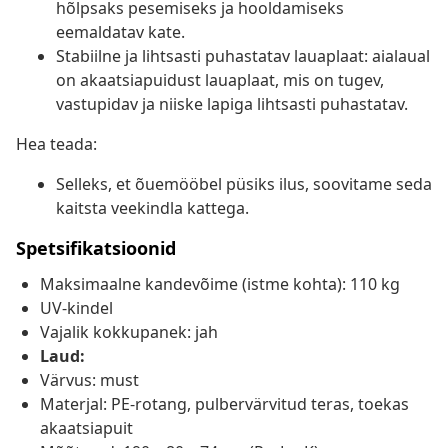
hõlpsaks pesemiseks ja hooldamiseks
eemaldatav kate.
Stabiilne ja lihtsasti puhastatav lauaplaat: aialaual
on akaatsiapuidust lauaplaat, mis on tugev,
vastupidav ja niiske lapiga lihtsasti puhastatav.
Hea teada:
Selleks, et õuemööbel püsiks ilus, soovitame seda
kaitsta veekindla kattega.
Spetsifikatsioonid
Maksimaalne kandevõime (istme kohta): 110 kg
UV-kindel
Vajalik kokkupanek: jah
Laud:
Värvus: must
Materjal: PE-rotang, pulbervärvitud teras, toekas
akaatsiapuit