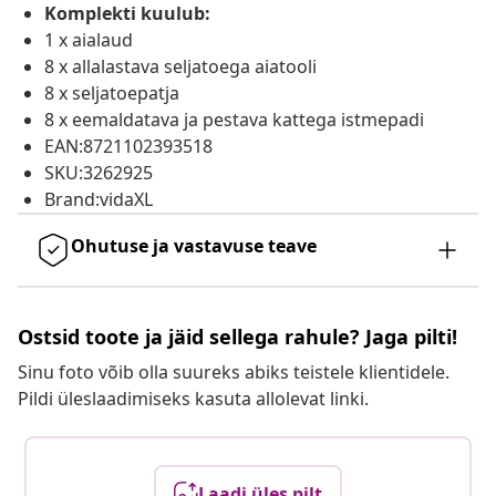
Komplekti kuulub:
1 x aialaud
8 x allalastava seljatoega aiatooli
8 x seljatoepatja
8 x eemaldatava ja pestava kattega istmepadi
EAN:8721102393518
SKU:3262925
Brand:vidaXL
Ohutuse ja vastavuse teave
Ostsid toote ja jäid sellega rahule? Jaga pilti!
Sinu foto võib olla suureks abiks teistele klientidele.
Pildi üleslaadimiseks kasuta allolevat linki.
Laadi üles pilt