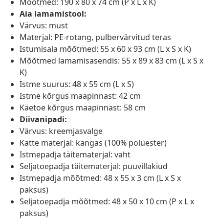
Mõõtmed: 190 x 80 x 74 cm (P x L x K)
Aia lamamistool:
Värvus: must
Materjal: PE-rotang, pulbervärvitud teras
Istumisala mõõtmed: 55 x 60 x 93 cm (L x S x K)
Mõõtmed lamamisasendis: 55 x 89 x 83 cm (L x S x
K)
Istme suurus: 48 x 55 cm (L x S)
Istme kõrgus maapinnast: 42 cm
Käetoe kõrgus maapinnast: 58 cm
Diivanipadi:
Värvus: kreemjasvalge
Katte materjal: kangas (100% polüester)
Istmepadja täitematerjal: vaht
Seljatoepadja täitematerjal: puuvillakiud
Istmepadja mõõtmed: 48 x 55 x 3 cm (L x S x
paksus)
Seljatoepadja mõõtmed: 48 x 50 x 10 cm (P x L x
paksus)