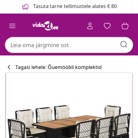
Eelmine
Järgmine
Tasuta tarne tellimustele alates € 80
Tagasi lehele: Õuemööbli komplektid
Köögikollektsi
#sharemevidaxl