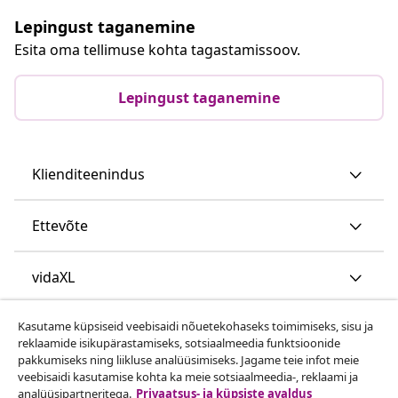
Lepingust taganemine
Esita oma tellimuse kohta tagastamissoov.
Lepingust taganemine
Klienditeenindus
Ettevõte
vidaXL
Kasutame küpsiseid veebisaidi nõuetekohaseks toimimiseks, sisu ja
Vaata rohkem
reklaamide isikupärastamiseks, sotsiaalmeedia funktsioonide
pakkumiseks ning liikluse analüüsimiseks. Jagame teie infot meie
veebisaidi kasutamise kohta ka meie sotsiaalmeedia-, reklaami ja
analüüsipartneritega.
Privaatsus- ja küpsiste avaldus