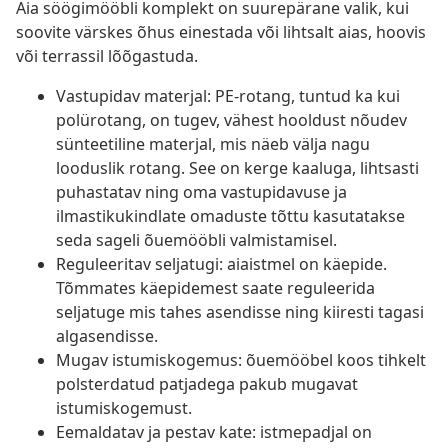
Aia söögimööbli komplekt on suurepärane valik, kui
soovite värskes õhus einestada või lihtsalt aias, hoovis
või terrassil lõõgastuda.
Vastupidav materjal: PE-rotang, tuntud ka kui
polürotang, on tugev, vähest hooldust nõudev
sünteetiline materjal, mis näeb välja nagu
looduslik rotang. See on kerge kaaluga, lihtsasti
puhastatav ning oma vastupidavuse ja
ilmastikukindlate omaduste tõttu kasutatakse
seda sageli õuemööbli valmistamisel.
Reguleeritav seljatugi: aiaistmel on käepide.
Tõmmates käepidemest saate reguleerida
seljatuge mis tahes asendisse ning kiiresti tagasi
algasendisse.
Mugav istumiskogemus: õuemööbel koos tihkelt
polsterdatud patjadega pakub mugavat
istumiskogemust.
Eemaldatav ja pestav kate: istmepadjal on