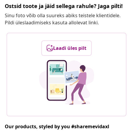
Ostsid toote ja jäid sellega rahule? Jaga pilti!
Sinu foto võib olla suureks abiks teistele klientidele.
Pildi üleslaadimiseks kasuta allolevat linki.
Laadi üles pilt
Our products, styled by you #sharemevidaxl