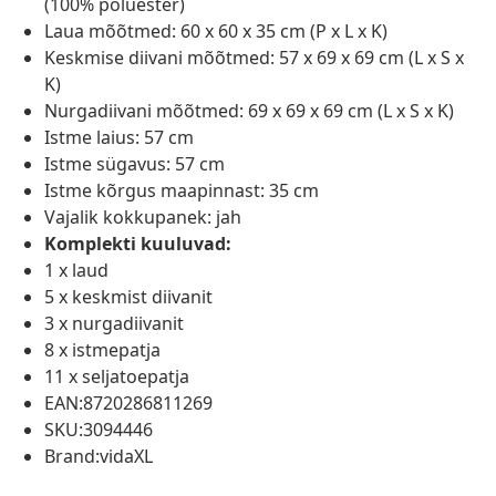
(100% polüester)
Laua mõõtmed: 60 x 60 x 35 cm (P x L x K)
Keskmise diivani mõõtmed: 57 x 69 x 69 cm (L x S x
K)
Nurgadiivani mõõtmed: 69 x 69 x 69 cm (L x S x K)
Istme laius: 57 cm
Istme sügavus: 57 cm
Istme kõrgus maapinnast: 35 cm
Vajalik kokkupanek: jah
Komplekti kuuluvad:
1 x laud
5 x keskmist diivanit
3 x nurgadiivanit
8 x istmepatja
11 x seljatoepatja
EAN:8720286811269
SKU:3094446
Brand:vidaXL