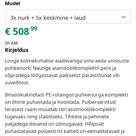
Mudel
3x nurk + 5x keskmine + laud
99
€
508
Sh KM
Kirjeldus
Looge kolmekohalise aiadiivaniga oma aeda unistuste
puhkenurk! Nautige aiamööblikomplektil pere ja
sõpradega lõõgastavat päikselist pärastlõunat või
suveõhtut.
Ilmastikukindlast PE-rotangist puhkenurga komplekti
on lihtne puhastada ja hooldada. Pulbervärvitud
terasest raam muudab terrassimööblikomplekti
tugevaks ning stabiilseks. Tihkete ja pehmete
patjadega diivanid on ülimugavad. Hõlpsalt
puhastatavad polüestrist katted on eemaldatavad ja