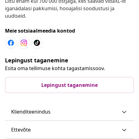
Liitu enam kui 700 000 ostjaga, kes saavad vidaXL-ilt
iganädalasi pakkumisi, hooajalisi soodustusi ja
uudiseid.
Meie sotsiaalmeedia kontod
Lepingust taganemine
Esita oma tellimuse kohta tagastamissoov.
Lepingust taganemine
Klienditeenindus
Ettevõte