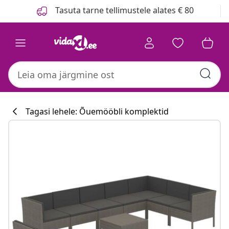
Eelmine
Järgmine
Tasuta tarne tellimustele alates € 80
Tagasi lehele: Õuemööbli komplektid
Köögikollektsioo
#sharemevidaxl