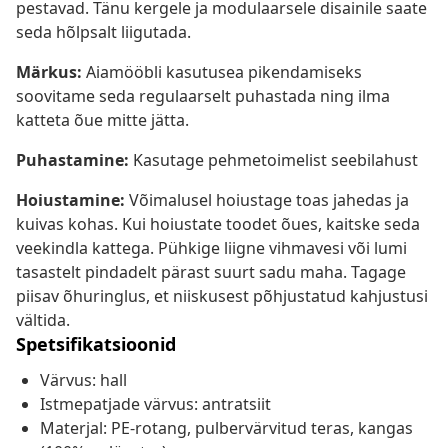
pestavad. Tänu kergele ja modulaarsele disainile saate
seda hõlpsalt liigutada.
Märkus:
Aiamööbli kasutusea pikendamiseks
soovitame seda regulaarselt puhastada ning ilma
katteta õue mitte jätta.
Puhastamine:
Kasutage pehmetoimelist seebilahust
Hoiustamine:
Võimalusel hoiustage toas jahedas ja
kuivas kohas. Kui hoiustate toodet õues, kaitske seda
veekindla kattega. Pühkige liigne vihmavesi või lumi
tasastelt pindadelt pärast suurt sadu maha. Tagage
piisav õhuringlus, et niiskusest põhjustatud kahjustusi
vältida.
Spetsifikatsioonid
Värvus: hall
Istmepatjade värvus: antratsiit
Materjal: PE-rotang, pulbervärvitud teras, kangas