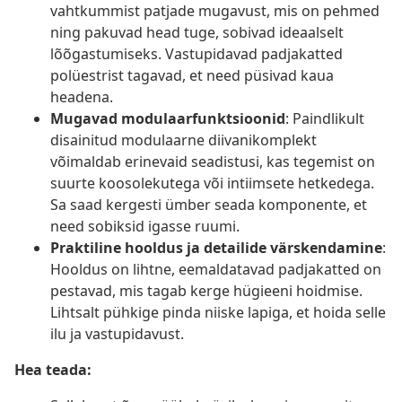
vahtkummist patjade mugavust, mis on pehmed
ning pakuvad head tuge, sobivad ideaalselt
lõõgastumiseks. Vastupidavad padjakatted
polüestrist tagavad, et need püsivad kaua
headena.
Mugavad modulaarfunktsioonid
: Paindlikult
disainitud modulaarne diivanikomplekt
võimaldab erinevaid seadistusi, kas tegemist on
suurte koosolekutega või intiimsete hetkedega.
Sa saad kergesti ümber seada komponente, et
need sobiksid igasse ruumi.
Praktiline hooldus ja detailide värskendamine
:
Hooldus on lihtne, eemaldatavad padjakatted on
pestavad, mis tagab kerge hügieeni hoidmise.
Lihtsalt pühkige pinda niiske lapiga, et hoida selle
ilu ja vastupidavust.
Hea teada: