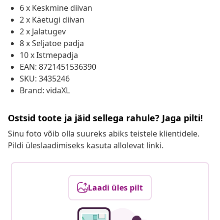
6 x Keskmine diivan
2 x Käetugi diivan
2 x Jalatugev
8 x Seljatoe padja
10 x Istmepadja
EAN: 8721451536390
SKU: 3435246
Brand: vidaXL
Ostsid toote ja jäid sellega rahule? Jaga pilti!
Sinu foto võib olla suureks abiks teistele klientidele.
Pildi üleslaadimiseks kasuta allolevat linki.
Laadi üles pilt