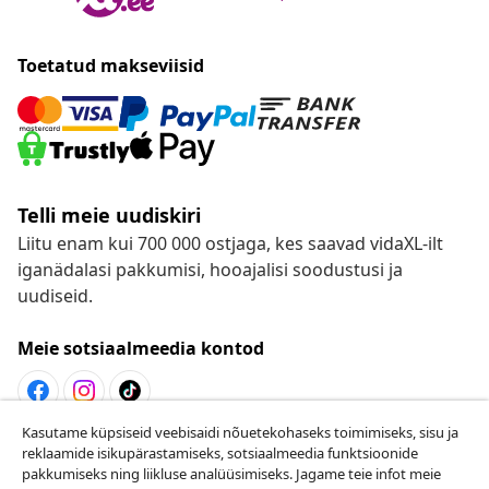
Toetatud makseviisid
Telli meie uudiskiri
Liitu enam kui 700 000 ostjaga, kes saavad vidaXL-ilt
iganädalasi pakkumisi, hooajalisi soodustusi ja
uudiseid.
Meie sotsiaalmeedia kontod
Kasutame küpsiseid veebisaidi nõuetekohaseks toimimiseks, sisu ja
Lepingust taganemine
reklaamide isikupärastamiseks, sotsiaalmeedia funktsioonide
pakkumiseks ning liikluse analüüsimiseks. Jagame teie infot meie
Esita oma tellimuse kohta tagastamissoov.