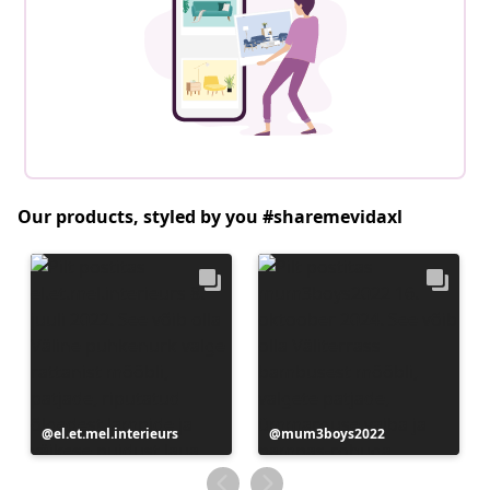
Our products, styled by you #sharemevidaxl
Postitus
el.et.mel.interieurs
Postitus
mum3boys2022
avaldatud
avaldatud