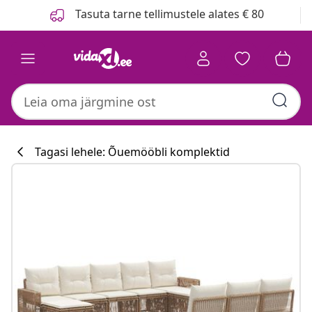
Eelmine
Järgmine
Tasuta tarne tellimustele alates € 80
Tagasi lehele: Õuemööbli komplektid
Köögikollektsi
#sharemevidaxl