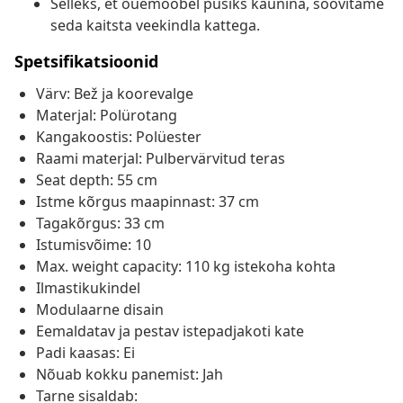
Selleks, et õuemööbel püsiks kaunina, soovitame
seda kaitsta veekindla kattega.
Spetsifikatsioonid
Värv: Bež ja koorevalge
Materjal: Polürotang
Kangakoostis: Polüester
Raami materjal: Pulbervärvitud teras
Seat depth: 55 cm
Istme kõrgus maapinnast: 37 cm
Tagakõrgus: 33 cm
Istumisvõime: 10
Max. weight capacity: 110 kg istekoha kohta
Ilmastikukindel
Modulaarne disain
Eemaldatav ja pestav istepadjakoti kate
Padi kaasas: Ei
Nõuab kokku panemist: Jah
Tarne sisaldab: