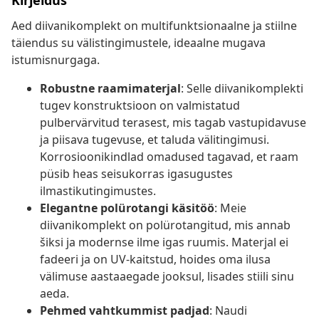
Kirjeldus
Aed diivanikomplekt on multifunktsionaalne ja stiilne
täiendus su välistingimustele, ideaalne mugava
istumisnurgaga.
Robustne raamimaterjal
: Selle diivanikomplekti
tugev konstruktsioon on valmistatud
pulbervärvitud terasest, mis tagab vastupidavuse
ja piisava tugevuse, et taluda välitingimusi.
Korrosioonikindlad omadused tagavad, et raam
püsib heas seisukorras igasugustes
ilmastikutingimustes.
Elegantne polürotangi käsitöö
: Meie
diivanikomplekt on polürotangitud, mis annab
šiksi ja modernse ilme igas ruumis. Materjal ei
fadeeri ja on UV-kaitstud, hoides oma ilusa
välimuse aastaaegade jooksul, lisades stiili sinu
aeda.
Pehmed vahtkummist padjad
: Naudi