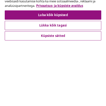
veebisaidi kasutamise kohta ka meie sotsiaalmeedia-, reklaami ja
analüüsipartneritega.
Privaatsus- ja küpsiste avaldus
Lepingust taganemine
Luba kõik küpsised
Lükka kõik tagasi
Klienditeenindus
Küpsiste sätted
Ettevõte
vidaXL
Vaata rohkem