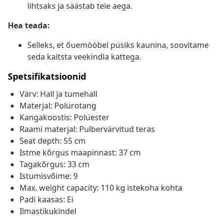
lihtsaks ja säästab teie aega.
Hea teada:
Selleks, et õuemööbel püsiks kaunina, soovitame
seda kaitsta veekindla kattega.
Spetsifikatsioonid
Värv: Hall ja tumehall
Materjal: Polürotang
Kangakoostis: Polüester
Raami materjal: Pulbervärvitud teras
Seat depth: 55 cm
Istme kõrgus maapinnast: 37 cm
Tagakõrgus: 33 cm
Istumisvõime: 9
Max. weight capacity: 110 kg istekoha kohta
Padi kaasas: Ei
Ilmastikukindel