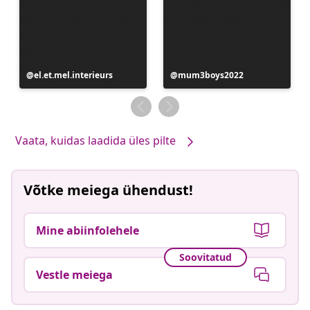
Postitus
el.et.mel.interieurs
Postitus
mum3boys2022
avaldatud
avaldatud
Vaata, kuidas laadida üles pilte
Võtke meiega ühendust!
Mine abiinfolehele
Soovitatud
Vestle meiega