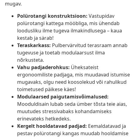
mugav.
Polürotangi konstruktsioon:
Vastupidav
polürotangi kattega mööbliga, mis ühendab
loodusliku ilme tugeva ilmakindlusega – kaua
kestab ja särab!
Teraskarkass:
Pulbervärvitud terasraam annab
tugevuse ja toetab modulaarsust ilma
nõrkusteta.
Vahu padjaderohkus:
Üheksateist
ergonoomiliste padjaga, mis muudavad istumise
mugavaks, olgu need koosolekud või rahulikud
toimetused päikese käes!
Modulaarsed paigutamisvõimalused:
Mooduldisain lubab seda ümber tõsta teie aias,
muutudes stressivabaks kohandamiseks
erinevateks hetkedeks.
Kergelt hooldatavad padjad:
Eemaldatavad ja
pestav polürotangi kangas muudab hooldamise