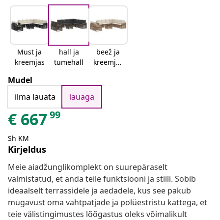
Must ja
hall ja
beež ja
kreemjas
tumehall
kreemjas
valge
Mudel
ilma lauata
lauaga
99
€
667
Sh KM
Kirjeldus
Meie aiadžunglikomplekt on suurepäraselt
valmistatud, et anda teile funktsiooni ja stiili. Sobib
ideaalselt terrassidele ja aedadele, kus see pakub
mugavust oma vahtpatjade ja polüestristu kattega, et
teie välistingimustes lõõgastus oleks võimalikult