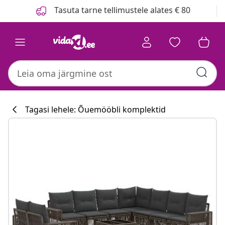
Eelmine
Järgmine
Tasuta tarne tellimustele alates € 80
Tagasi lehele: Õuemööbli komplektid
Köögikollektsi
#sharemevidaxl