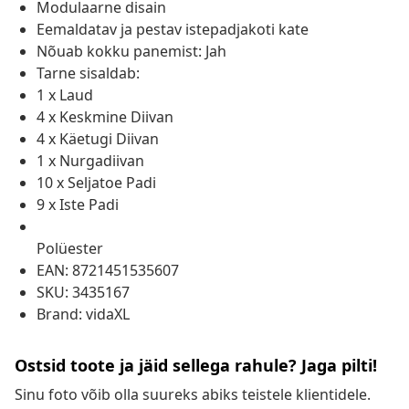
Modulaarne disain
Eemaldatav ja pestav istepadjakoti kate
Nõuab kokku panemist: Jah
Tarne sisaldab:
1 x Laud
4 x Keskmine Diivan
4 x Käetugi Diivan
1 x Nurgadiivan
10 x Seljatoe Padi
9 x Iste Padi
Polüester
EAN: 8721451535607
SKU: 3435167
Brand: vidaXL
Ostsid toote ja jäid sellega rahule? Jaga pilti!
Sinu foto võib olla suureks abiks teistele klientidele.