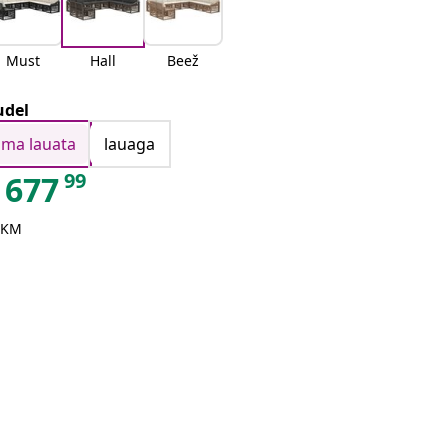
Must
Hall
Beež
del
ilma lauata
lauaga
99
677
 KM