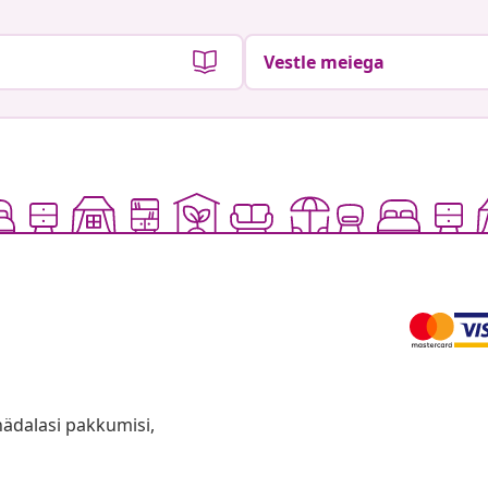
Vestle meiega
anädalasi pakkumisi,