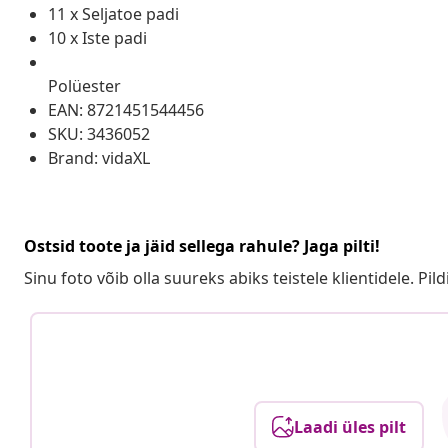
11 x Seljatoe padi
10 x Iste padi
Polüester
EAN: 8721451544456
SKU: 3436052
Brand: vidaXL
Ostsid toote ja jäid sellega rahule? Jaga pilti!
Sinu foto võib olla suureks abiks teistele klientidele. Pild
Laadi üles pilt