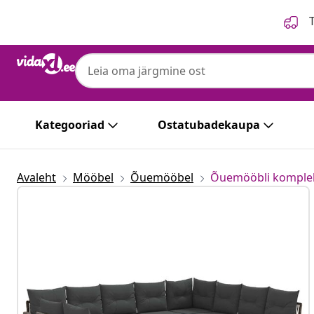
Eelmine
Järgmine
T
Kategooriad
Ostatubadekaupa
Avaleht
Mööbel
Õuemööbel
Õuemööbli komple