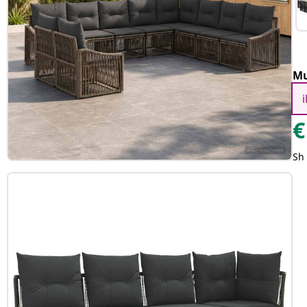
Mu
€
Sh