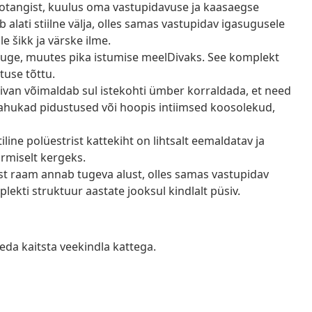
ürotangist, kuulus oma vastupidavuse ja kaasaegse
alati stiilne välja, olles samas vastupidav igasugusele
e šikk ja värske ilme.
tuge, muutes pika istumise meelDivaks. See komplekt
tuse tõttu.
iivan võimaldab sul istekohti ümber korraldada, et need
mahukad pidustused või hoopis intiimsed koosolekud,
ktiline polüestrist kattekiht on lihtsalt eemaldatav ja
ärmiselt kergeks.
est raam annab tugeva alust, olles samas vastupidav
lekti struktuur aastate jooksul kindlalt püsiv.
eda kaitsta veekindla kattega.