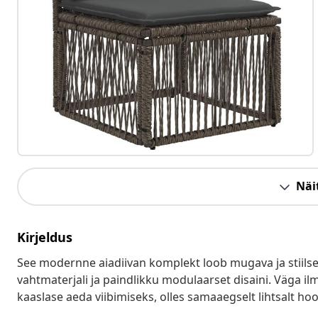
Näit
Kirjeldus
See modernne aiadiivan komplekt loob mugava ja stiils
vahtmaterjali ja paindlikku modulaarset disaini. Väga il
kaaslase aeda viibimiseks, olles samaaegselt lihtsalt hoo