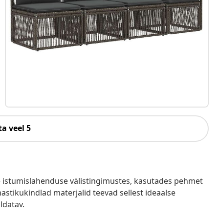
a veel 5
e istumislahenduse välistingimustes, kasutades pehmet
mastikukindlad materjalid teevad sellest ideaalse
ldatav.