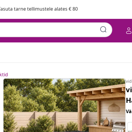
asuta tarne tellimustele alates € 80
ktid
vi
v
H
Vä