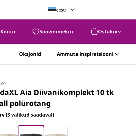
eesti
Konto
Soovinimekiri
Ostukorv
Oksjonid
Ammuta inspiratsiooni
daXL
idaXL Aia Diivanikomplekt 10 tk
all polürotang
rv
(3 valikud saadaval)