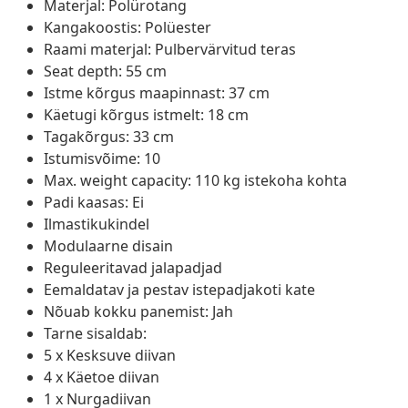
Materjal: Polürotang
Kangakoostis: Polüester
Raami materjal: Pulbervärvitud teras
Seat depth: 55 cm
Istme kõrgus maapinnast: 37 cm
Käetugi kõrgus istmelt: 18 cm
Tagakõrgus: 33 cm
Istumisvõime: 10
Max. weight capacity: 110 kg istekoha kohta
Padi kaasas: Ei
Ilmastikukindel
Modulaarne disain
Reguleeritavad jalapadjad
Eemaldatav ja pestav istepadjakoti kate
Nõuab kokku panemist: Jah
Tarne sisaldab:
5 x Kesksuve diivan
4 x Käetoe diivan
1 x Nurgadiivan