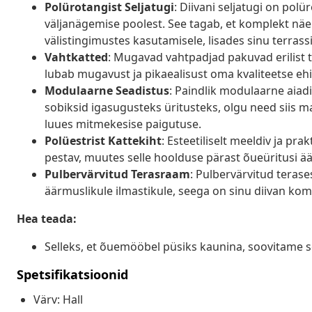
Polürotangist Seljatugi
: Diivani seljatugi on pol
väljanägemise poolest. See tagab, et komplekt näeb 
välistingimustes kasutamisele, lisades sinu terrassil
Vahtkatted
: Mugavad vahtpadjad pakuvad erilist 
lubab mugavust ja pikaealisust oma kvaliteetse ehi
Modulaarne Seadistus
: Paindlik modulaarne aiad
sobiksid igasugusteks üritusteks, olgu need siis 
luues mitmekesise paigutuse.
Polüestrist Kattekiht
: Esteetiliselt meeldiv ja pra
pestav, muutes selle hoolduse pärast õueüritusi ä
Pulbervärvitud Terasraam
: Pulbervärvitud teras
äärmuslikule ilmastikule, seega on sinu diivan komp
Hea teada:
Selleks, et õuemööbel püsiks kaunina, soovitame s
Spetsifikatsioonid
Värv: Hall