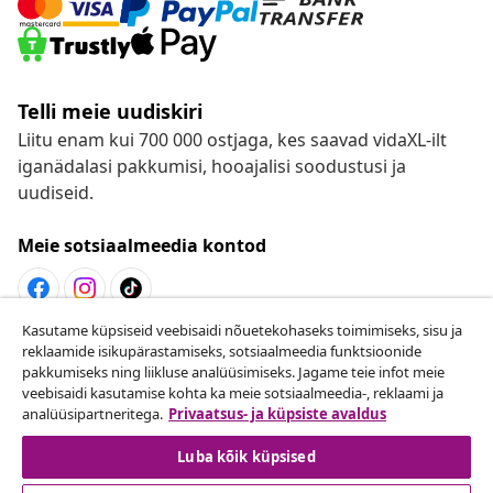
Telli meie uudiskiri
Liitu enam kui 700 000 ostjaga, kes saavad vidaXL-ilt
iganädalasi pakkumisi, hooajalisi soodustusi ja
uudiseid.
Meie sotsiaalmeedia kontod
Kasutame küpsiseid veebisaidi nõuetekohaseks toimimiseks, sisu ja
Lepingust taganemine
reklaamide isikupärastamiseks, sotsiaalmeedia funktsioonide
pakkumiseks ning liikluse analüüsimiseks. Jagame teie infot meie
Esita oma tellimuse kohta tagastamissoov.
veebisaidi kasutamise kohta ka meie sotsiaalmeedia-, reklaami ja
analüüsipartneritega.
Privaatsus- ja küpsiste avaldus
Lepingust taganemine
Luba kõik küpsised