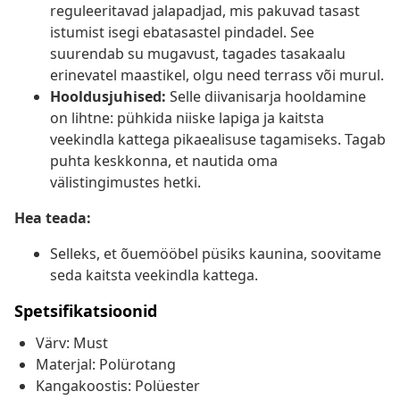
reguleeritavad jalapadjad, mis pakuvad tasast
istumist isegi ebatasastel pindadel. See
suurendab su mugavust, tagades tasakaalu
erinevatel maastikel, olgu need terrass või murul.
Hooldusjuhised:
Selle diivanisarja hooldamine
on lihtne: pühkida niiske lapiga ja kaitsta
veekindla kattega pikaealisuse tagamiseks. Tagab
puhta keskkonna, et nautida oma
välistingimustes hetki.
Hea teada:
Selleks, et õuemööbel püsiks kaunina, soovitame
seda kaitsta veekindla kattega.
Spetsifikatsioonid
Värv: Must
Materjal: Polürotang
Kangakoostis: Polüester