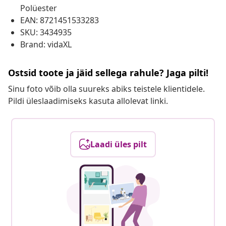
Polüester
EAN: 8721451533283
SKU: 3434935
Brand: vidaXL
Ostsid toote ja jäid sellega rahule? Jaga pilti!
Sinu foto võib olla suureks abiks teistele klientidele.
Pildi üleslaadimiseks kasuta allolevat linki.
Laadi üles pilt