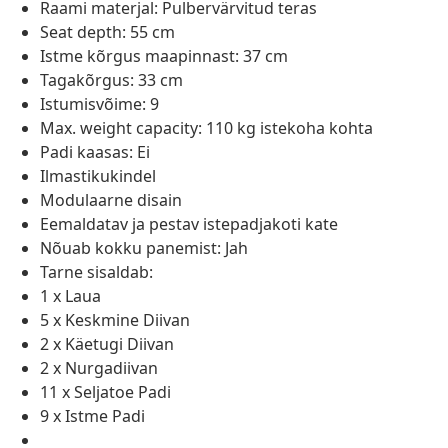
Raami materjal: Pulbervärvitud teras
Seat depth: 55 cm
Istme kõrgus maapinnast: 37 cm
Tagakõrgus: 33 cm
Istumisvõime: 9
Max. weight capacity: 110 kg istekoha kohta
Padi kaasas: Ei
Ilmastikukindel
Modulaarne disain
Eemaldatav ja pestav istepadjakoti kate
Nõuab kokku panemist: Jah
Tarne sisaldab:
1 x Laua
5 x Keskmine Diivan
2 x Käetugi Diivan
2 x Nurgadiivan
11 x Seljatoe Padi
9 x Istme Padi