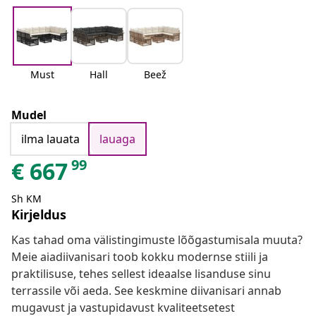
Must
Hall
Beež
Mudel
ilma lauata
lauaga
99
€
667
Sh KM
Kirjeldus
Kas tahad oma välistingimuste lõõgastumisala muuta?
Meie aiadiivanisari toob kokku modernse stiili ja
praktilisuse, tehes sellest ideaalse lisanduse sinu
terrassile või aeda. See keskmine diivanisari annab
mugavust ja vastupidavust kvaliteetsetest