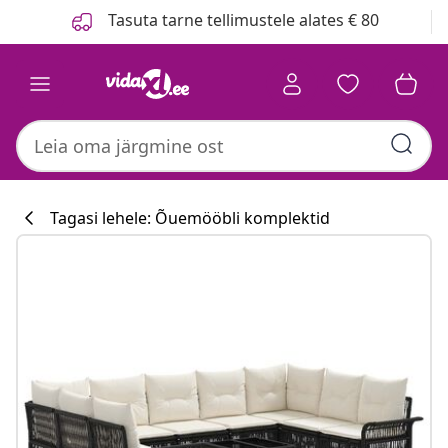
Eelmine
Järgmine
Tasuta tarne tellimustele alates € 80
Tagasi lehele: Õuemööbli komplektid
Köögikollektsi
#sharemevidaxl