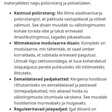
materjalidest nagu polürotang ja polüetüleen.
Kestnud polürotang:
Me lõime aiadiivanisarja
polürotangist, et pakkuda vastupidavat ja stiilset
välimust. See disain muudab su välistingimustes
kohale toreda vibe ja talub erinevaid
ilmastikutingimusi, tagades pikaealisuse.
Mitmekesine modulaarne disain:
Komplekt on
modulaarne, mis tähendab, et saad ümber
korraldada, et sobitada erinevaid paigutusi.
Lihtsalt liigu sektsioonidega, et luua kohandatud
istepaigutus perete puhkusteks või intiimseteks
õhtuteks.
Eemaldatavad padjakatted:
Kergema hoolduse
rõhutamiseks on eemaldatavad ja pestavad
istmepadjakatted, mis aitavad hoida su
välistingimuste istumisala värskena. See muudab
hooldamise murevabaks ja mugavaks.
Reguleeritavad jalapadjad:
Igal diivanil on