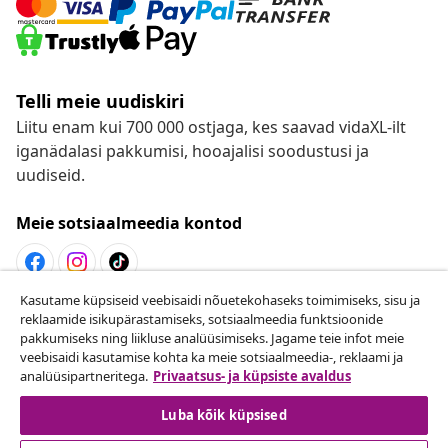
Telli meie uudiskiri
Liitu enam kui 700 000 ostjaga, kes saavad vidaXL-ilt
iganädalasi pakkumisi, hooajalisi soodustusi ja
uudiseid.
Meie sotsiaalmeedia kontod
Kasutame küpsiseid veebisaidi nõuetekohaseks toimimiseks, sisu ja
Lepingust taganemine
reklaamide isikupärastamiseks, sotsiaalmeedia funktsioonide
pakkumiseks ning liikluse analüüsimiseks. Jagame teie infot meie
Esita oma tellimuse kohta tagastamissoov.
veebisaidi kasutamise kohta ka meie sotsiaalmeedia-, reklaami ja
analüüsipartneritega.
Privaatsus- ja küpsiste avaldus
Lepingust taganemine
Luba kõik küpsised