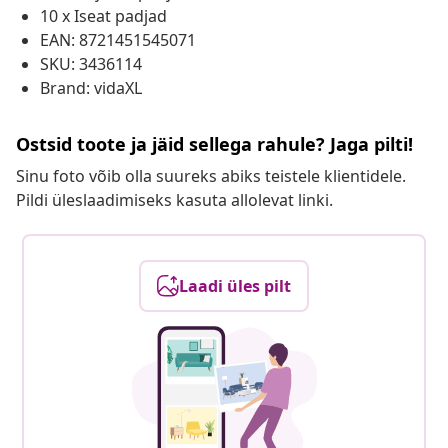
10 x Iseat padjad
EAN: 8721451545071
SKU: 3436114
Brand: vidaXL
Ostsid toote ja jäid sellega rahule? Jaga pilti!
Sinu foto võib olla suureks abiks teistele klientidele.
Pildi üleslaadimiseks kasuta allolevat linki.
Laadi üles pilt