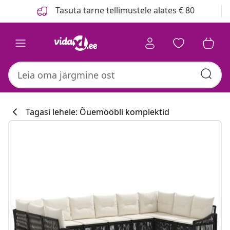
Eelmine
Järgmine
Tasuta tarne tellimustele alates € 80
Tagasi lehele: Õuemööbli komplektid
Köögikollektsi
#sharemevidaxl