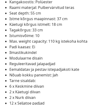
Kangakoostis: Polüester
Raami materjal: Pulbervärvitud teras
Seat depth: 55 cm
Istme kõrgus maapinnast: 37 cm
Käetugi kõrgus istmelt: 18 cm
Tagakõrgus: 33 cm
Istumisvõime: 10
Max. weight capacity: 110 kg istekoha kohta
Padi kaasas: Ei
Ilmastikukindel
Modulaarne disain
Reguleeritavad jalapadjad
Eemaldatav ja pestav istepadjakoti kate
Nõuab kokku panemist: Jah
Tarne sisaldab:
6 x Keskmine diivan
2 x Käetugi diivan
2 x Nurk diivan
12 x Seljatoe padjad