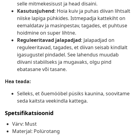
selle mitmekesisust ja head disaini.
Kasutusjuhend
: Hoia kuiv ja puhas diivan lihtsalt
niiske lapiga pühkides. Istmepadja kattekiht on
eemaldatav ja masinpestav, tagades, et puhtuse
hoidmine on super lihtne.
Reguleeritavad jalapadjad
: Jalapadjad on
reguleeritavad, tagades, et diivan seisab kindlalt
igasugustel pindadel. See lahendus muudab
diivani stabiilseks ja mugavaks, olgu pind
ebatasane või tasane.
Hea teada:
Selleks, et õuemööbel püsiks kaunina, soovitame
seda kaitsta veekindla kattega.
Spetsifikatsioonid
Värv: Must
Materjal: Polürotang