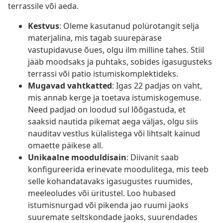
terrassile või aeda.
Kestvus
: Oleme kasutanud polürotangit selja
materjalina, mis tagab suurepärase
vastupidavuse õues, olgu ilm milline tahes. Stiil
jääb moodsaks ja puhtaks, sobides igasugusteks
terrassi või patio istumiskomplektideks.
Mugavad vahtkatted
: Igas 22 padjas on vaht,
mis annab kerge ja toetava istumiskogemuse.
Need padjad on loodud sul lõõgastuda, et
saaksid nautida pikemat aega väljas, olgu siis
nauditav vestlus külalistega või lihtsalt kainud
omaette päikese all.
Unikaalne mooduldisain
: Diivanit saab
konfigureerida erinevate moodulitega, mis teeb
selle kohandatavaks igasugustes ruumides,
meeleoludes või üritustel. Loo hubased
istumisnurgad või pikenda jao ruumi jaoks
suuremate seltskondade jaoks, suurendades