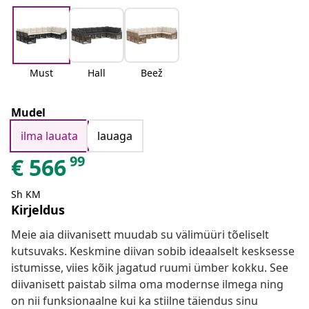
Must
Hall
Beež
Mudel
ilma lauata
lauaga
99
€
566
Sh KM
Kirjeldus
Meie aia diivanisett muudab su välimüüri tõeliselt
kutsuvaks. Keskmine diivan sobib ideaalselt kesksesse
istumisse, viies kõik jagatud ruumi ümber kokku. See
diivanisett paistab silma oma modernse ilmega ning
on nii funksionaalne kui ka stiilne täiendus sinu