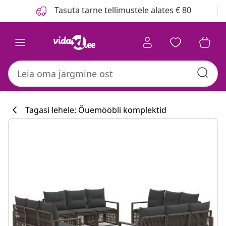
Eelmine
Järgmine
Tasuta tarne tellimustele alates € 80
Tagasi lehele: Õuemööbli komplektid
Köögikollektsi
#sharemevidaxl