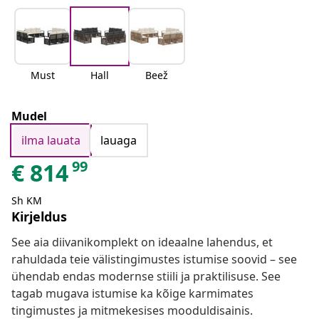
Must
Hall
Beež
Mudel
ilma lauata
lauaga
99
€
814
Sh KM
Kirjeldus
See aia diivanikomplekt on ideaalne lahendus, et
rahuldada teie välistingimustes istumise soovid – see
ühendab endas modernse stiili ja praktilisuse. See
tagab mugava istumise ka kõige karmimates
tingimustes ja mitmekesises mooduldisainis.