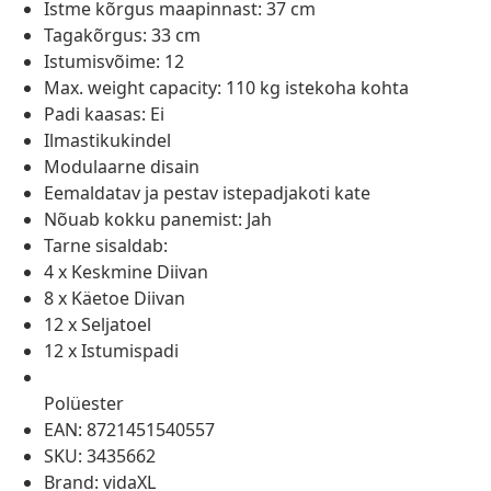
Istme kõrgus maapinnast: 37 cm
Tagakõrgus: 33 cm
Istumisvõime: 12
Max. weight capacity: 110 kg istekoha kohta
Padi kaasas: Ei
Ilmastikukindel
Modulaarne disain
Eemaldatav ja pestav istepadjakoti kate
Nõuab kokku panemist: Jah
Tarne sisaldab:
4 x Keskmine Diivan
8 x Käetoe Diivan
12 x Seljatoel
12 x Istumispadi
Polüester
EAN: 8721451540557
SKU: 3435662
Brand: vidaXL