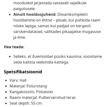
mooduleid järjestada vastavalt vajalikule
paigutusele.
Ainult hooldusjuhend
: Diivanikomplekti
hooldamine on lihtne – piisab, kui pühkida raam
niiske lapiga, samas kui padjad on kergesti
värskendatavad, säilitades pikaajalise mugavuse
ja ilme.
Hea teada:
Selleks, et õuemööbel püsiks kaunina, soovitame
seda kaitsta veekindla kattega.
Spetsifikatsioonid
Värv: Hall
Materjal: Polürotang
Kangakoostis: Polüester
Raami materjal: Pulbervärvitud teras
Seat depth: 55 cm