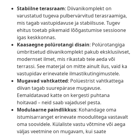
Stabiilne terasraam
: Diivanikomplekt on
varustatud tugeva pulbervärvitud terasraamiga,
mis tagab vastupidavuse ja stabiilsuse. Tugev
ehitus toetab pikemaid lõõgastumise sessioone
igas keskkonnas.
Kaasaegne polürotangi disain
: Polürotangiga
ümbritsetud diivanikomplekt pakub eksklusiivset,
modernset ilmet, mis rikastab teie aeda või
terrassi. See materjal on mitte ainult ilus, vaid ka
vastupidav erinevatele ilmastikutingimustele.
Mugavad vahtkatted
: Polüestrist vahtkattega
diivan tagab suurepärase mugavuse.
Eemaldatavad katte on kergesti puhtana
hoitavad – neid saab vajadusel pesta.
Modulaarne paindlikkus
: Kohandage oma
istumisarranget erinevate moodulitega vastavalt
oma soovidele. Külaliste vastu võtmine või aega
väljas veetmine on mugavam, kui saate