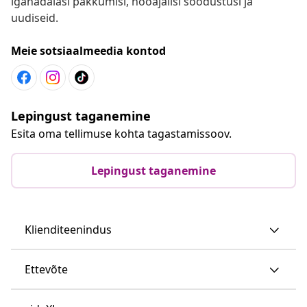
iganädalasi pakkumisi, hooajalisi soodustusi ja
uudiseid.
Meie sotsiaalmeedia kontod
Lepingust taganemine
Esita oma tellimuse kohta tagastamissoov.
Lepingust taganemine
Klienditeenindus
Ettevõte