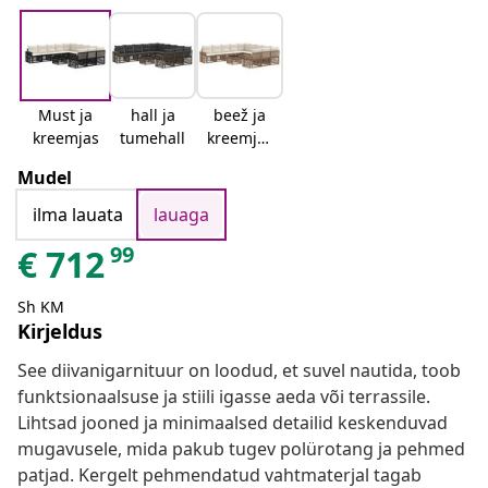
Must ja
hall ja
beež ja
kreemjas
tumehall
kreemjas
valge
Mudel
ilma lauata
lauaga
99
€
712
Sh KM
Kirjeldus
See diivanigarnituur on loodud, et suvel nautida, toob
funktsionaalsuse ja stiili igasse aeda või terrassile.
Lihtsad jooned ja minimaalsed detailid keskenduvad
mugavusele, mida pakub tugev polürotang ja pehmed
patjad. Kergelt pehmendatud vahtmaterjal tagab