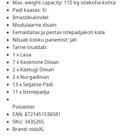
Max. weight capacity: 110 kg istekoha kohta
Padi kaasas: Ei
Ilmastikukindel
Modulaarne disain
Eemaldatav ja pestav istepadjakoti kate
Nõuab kokku panemist: Jah
Tarne sisaldab:
1 x Laua
7 x Keskmine Diivan
2 x Käetugi Diivan
2 x Nurgadiivan
13 x Seljatoe Padi
11 x Istmepadja
Polüester
EAN: 8721451536581
SKU: 3435265
Brand: vidaXL