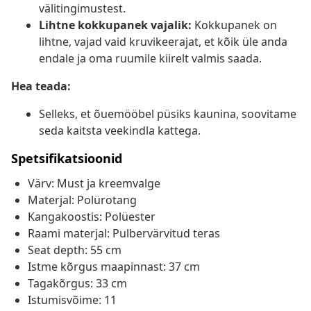
välitingimustest.
Lihtne kokkupanek vajalik:
Kokkupanek on
lihtne, vajad vaid kruvikeerajat, et kõik üle anda
endale ja oma ruumile kiirelt valmis saada.
Hea teada:
Selleks, et õuemööbel püsiks kaunina, soovitame
seda kaitsta veekindla kattega.
Spetsifikatsioonid
Värv: Must ja kreemvalge
Materjal: Polürotang
Kangakoostis: Polüester
Raami materjal: Pulbervärvitud teras
Seat depth: 55 cm
Istme kõrgus maapinnast: 37 cm
Tagakõrgus: 33 cm
Istumisvõime: 11