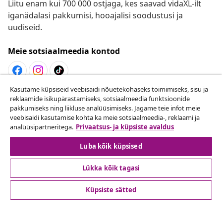
Liitu enam kui 700 000 ostjaga, kes saavad vidaXL-ilt
iganädalasi pakkumisi, hooajalisi soodustusi ja
uudiseid.
Meie sotsiaalmeedia kontod
Kasutame küpsiseid veebisaidi nõuetekohaseks toimimiseks, sisu ja
Lepingust taganemine
reklaamide isikupärastamiseks, sotsiaalmeedia funktsioonide
pakkumiseks ning liikluse analüüsimiseks. Jagame teie infot meie
Esita oma tellimuse kohta tagastamissoov.
veebisaidi kasutamise kohta ka meie sotsiaalmeedia-, reklaami ja
analüüsipartneritega.
Privaatsus- ja küpsiste avaldus
Lepingust taganemine
Luba kõik küpsised
Lükka kõik tagasi
Klienditeenindus
Küpsiste sätted
Ettevõte