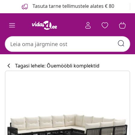
Eelmine
Järgmine
Tasuta tarne tellimustele alates € 80
Tagasi lehele: Õuemööbli komplektid
Köögikollektsi
#sharemevidaxl