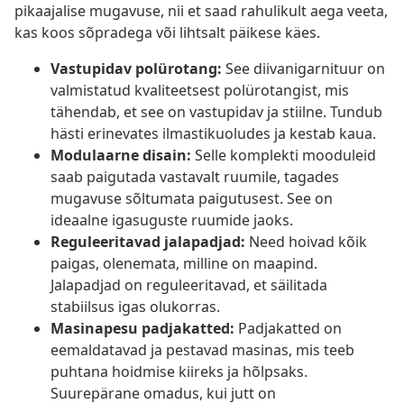
pikaajalise mugavuse, nii et saad rahulikult aega veeta,
kas koos sõpradega või lihtsalt päikese käes.
Vastupidav polürotang:
See diivanigarnituur on
valmistatud kvaliteetsest polürotangist, mis
tähendab, et see on vastupidav ja stiilne. Tundub
hästi erinevates ilmastikuoludes ja kestab kaua.
Modulaarne disain:
Selle komplekti mooduleid
saab paigutada vastavalt ruumile, tagades
mugavuse sõltumata paigutusest. See on
ideaalne igasuguste ruumide jaoks.
Reguleeritavad jalapadjad:
Need hoivad kõik
paigas, olenemata, milline on maapind.
Jalapadjad on reguleeritavad, et säilitada
stabiilsus igas olukorras.
Masinapesu padjakatted:
Padjakatted on
eemaldatavad ja pestavad masinas, mis teeb
puhtana hoidmise kiireks ja hõlpsaks.
Suurepärane omadus, kui jutt on