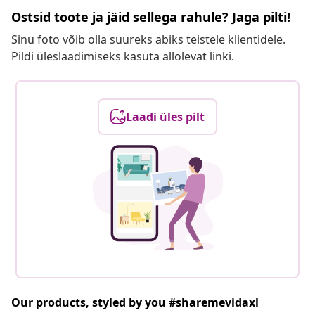
Ostsid toote ja jäid sellega rahule? Jaga pilti!
Sinu foto võib olla suureks abiks teistele klientidele.
Pildi üleslaadimiseks kasuta allolevat linki.
Laadi üles pilt
Our products, styled by you #sharemevidaxl