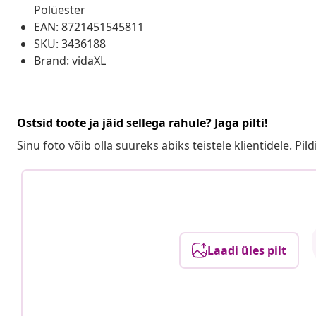
Polüester
EAN: 8721451545811
SKU: 3436188
Brand: vidaXL
Ostsid toote ja jäid sellega rahule? Jaga pilti!
Sinu foto võib olla suureks abiks teistele klientidele. Pild
Laadi üles pilt