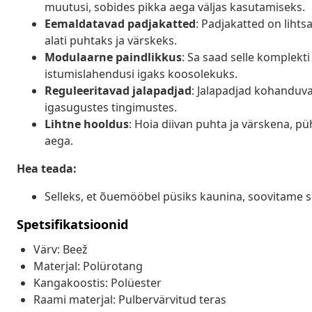
muutusi, sobides pikka aega väljas kasutamiseks.
Eemaldatavad padjakatted
: Padjakatted on lihts
alati puhtaks ja värskeks.
Modulaarne paindlikkus
: Sa saad selle komplekti
istumislahendusi igaks koosolekuks.
Reguleeritavad jalapadjad
: Jalapadjad kohanduv
igasugustes tingimustes.
Lihtne hooldus
: Hoia diivan puhta ja värskena, pü
aega.
Hea teada:
Selleks, et õuemööbel püsiks kaunina, soovitame s
Spetsifikatsioonid
Värv: Beež
Materjal: Polürotang
Kangakoostis: Polüester
Raami materjal: Pulbervärvitud teras