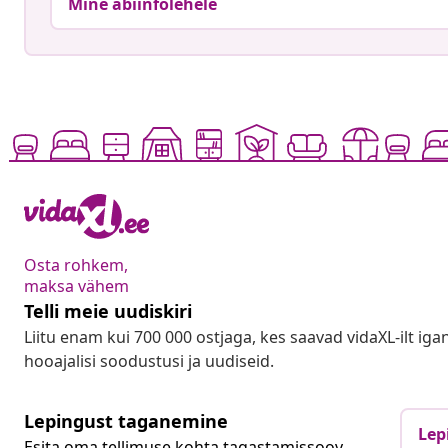
Mine abiinfolehele
Osta rohkem,
maksa vähem
Telli meie uudiskiri
Liitu enam kui 700 000 ostjaga, kes saavad vidaXL-ilt ig
hooajalisi soodustusi ja uudiseid.
Lepingust taganemine
Lep
Esita oma tellimuse kohta tagastamissoov.