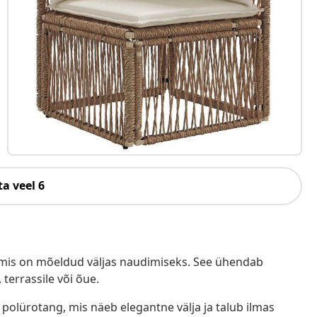
a veel 6
 mis on mõeldud väljas naudimiseks. See ühendab
terrassile või õue.
 polürotang, mis näeb elegantne välja ja talub ilmas