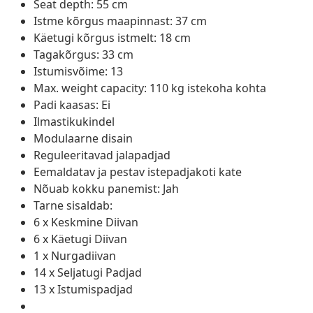
Seat depth: 55 cm
Istme kõrgus maapinnast: 37 cm
Käetugi kõrgus istmelt: 18 cm
Tagakõrgus: 33 cm
Istumisvõime: 13
Max. weight capacity: 110 kg istekoha kohta
Padi kaasas: Ei
Ilmastikukindel
Modulaarne disain
Reguleeritavad jalapadjad
Eemaldatav ja pestav istepadjakoti kate
Nõuab kokku panemist: Jah
Tarne sisaldab:
6 x Keskmine Diivan
6 x Käetugi Diivan
1 x Nurgadiivan
14 x Seljatugi Padjad
13 x Istumispadjad