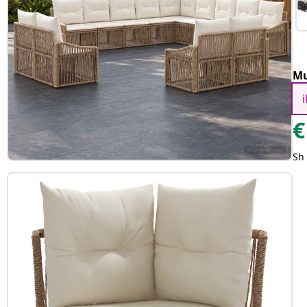
Mu
€
Sh