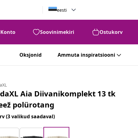
eesti
Konto
Soovinimekiri
Ostukorv
Oksjonid
Ammuta inspiratsiooni
daXL
idaXL Aia Diivanikomplekt 13 tk
eež polürotang
rv
(3 valikud saadaval)