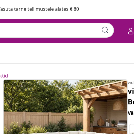
asuta tarne tellimustele alates € 80
ktid
vi
v
B
Vä