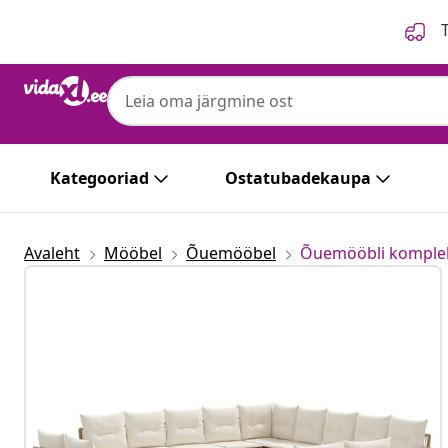
Eelmine
Järgmine
T
Kategooriad
Ostatubadekaupa
Avaleht
Mööbel
Õuemööbel
Õuemööbli komple