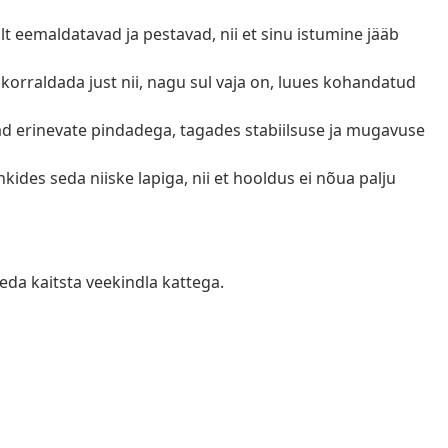
alt eemaldatavad ja pestavad, nii et sinu istumine jääb
 korraldada just nii, nagu sul vaja on, luues kohandatud
ad erinevate pindadega, tagades stabiilsuse ja mugavuse
hkides seda niiske lapiga, nii et hooldus ei nõua palju
eda kaitsta veekindla kattega.