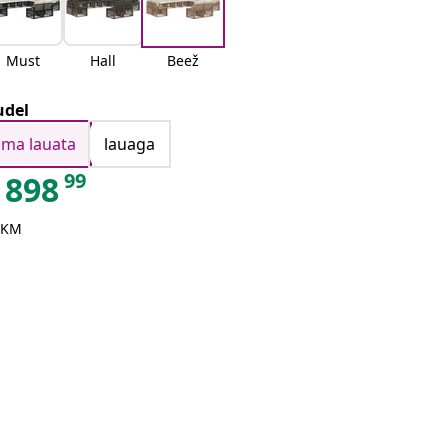
Must
Hall
Beež
del
ilma lauata
lauaga
99
898
 KM