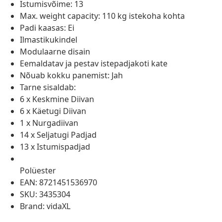
Istumisvõime: 13
Max. weight capacity: 110 kg istekoha kohta
Padi kaasas: Ei
Ilmastikukindel
Modulaarne disain
Eemaldatav ja pestav istepadjakoti kate
Nõuab kokku panemist: Jah
Tarne sisaldab:
6 x Keskmine Diivan
6 x Käetugi Diivan
1 x Nurgadiivan
14 x Seljatugi Padjad
13 x Istumispadjad
Polüester
EAN: 8721451536970
SKU: 3435304
Brand: vidaXL