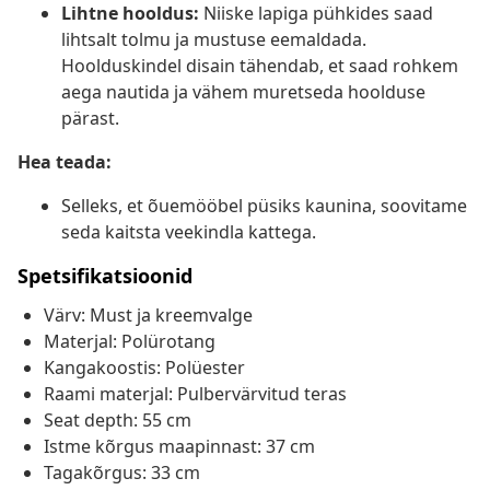
Lihtne hooldus:
Niiske lapiga pühkides saad
lihtsalt tolmu ja mustuse eemaldada.
Hoolduskindel disain tähendab, et saad rohkem
aega nautida ja vähem muretseda hoolduse
pärast.
Hea teada:
Selleks, et õuemööbel püsiks kaunina, soovitame
seda kaitsta veekindla kattega.
Spetsifikatsioonid
Värv: Must ja kreemvalge
Materjal: Polürotang
Kangakoostis: Polüester
Raami materjal: Pulbervärvitud teras
Seat depth: 55 cm
Istme kõrgus maapinnast: 37 cm
Tagakõrgus: 33 cm