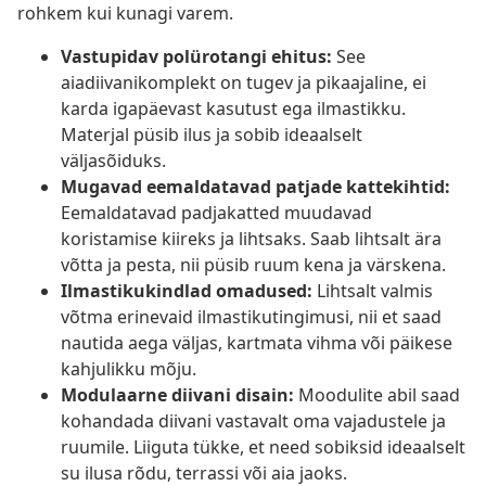
rohkem kui kunagi varem.
Vastupidav polürotangi ehitus:
See
aiadiivanikomplekt on tugev ja pikaajaline, ei
karda igapäevast kasutust ega ilmastikku.
Materjal püsib ilus ja sobib ideaalselt
väljasõiduks.
Mugavad eemaldatavad patjade kattekihtid:
Eemaldatavad padjakatted muudavad
koristamise kiireks ja lihtsaks. Saab lihtsalt ära
võtta ja pesta, nii püsib ruum kena ja värskena.
Ilmastikukindlad omadused:
Lihtsalt valmis
võtma erinevaid ilmastikutingimusi, nii et saad
nautida aega väljas, kartmata vihma või päikese
kahjulikku mõju.
Modulaarne diivani disain:
Moodulite abil saad
kohandada diivani vastavalt oma vajadustele ja
ruumile. Liiguta tükke, et need sobiksid ideaalselt
su ilusa rõdu, terrassi või aia jaoks.