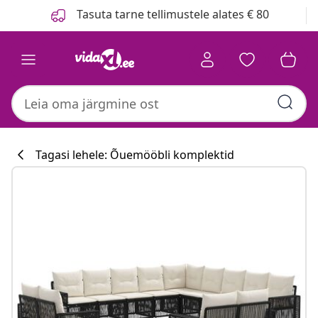
Eelmine
Järgmine
Tasuta tarne tellimustele alates € 80
Tagasi lehele: Õuemööbli komplektid
Köögikollektsi
#sharemevidaxl