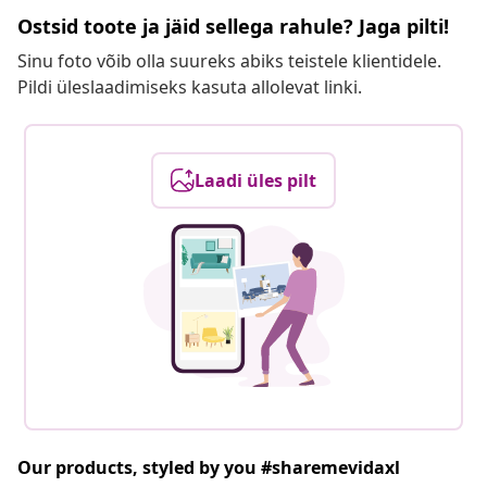
Ostsid toote ja jäid sellega rahule? Jaga pilti!
Sinu foto võib olla suureks abiks teistele klientidele.
Pildi üleslaadimiseks kasuta allolevat linki.
Laadi üles pilt
Our products, styled by you #sharemevidaxl