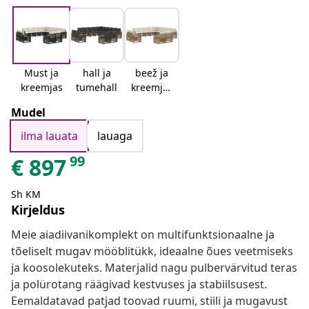
Must ja
hall ja
beež ja
kreemjas
tumehall
kreemjas
valge
Mudel
ilma lauata
lauaga
99
€
897
Sh KM
Kirjeldus
Meie aiadiivanikomplekt on multifunktsionaalne ja
tõeliselt mugav mööblitükk, ideaalne õues veetmiseks
ja koosolekuteks. Materjalid nagu pulbervärvitud teras
ja polürotang räägivad kestvuses ja stabiilsusest.
Eemaldatavad patjad toovad ruumi, stiili ja mugavust