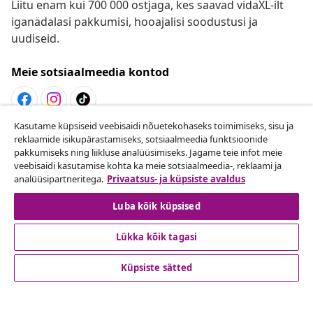
Liitu enam kui 700 000 ostjaga, kes saavad vidaXL-ilt
iganädalasi pakkumisi, hooajalisi soodustusi ja
uudiseid.
Meie sotsiaalmeedia kontod
Kasutame küpsiseid veebisaidi nõuetekohaseks toimimiseks, sisu ja
Lepingust taganemine
reklaamide isikupärastamiseks, sotsiaalmeedia funktsioonide
pakkumiseks ning liikluse analüüsimiseks. Jagame teie infot meie
Esita oma tellimuse kohta tagastamissoov.
veebisaidi kasutamise kohta ka meie sotsiaalmeedia-, reklaami ja
analüüsipartneritega.
Privaatsus- ja küpsiste avaldus
Lepingust taganemine
Luba kõik küpsised
Lükka kõik tagasi
Klienditeenindus
Küpsiste sätted
Ettevõte