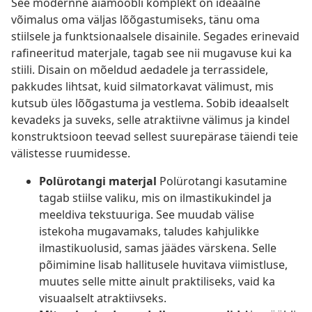
See modernne aiamööbli komplekt on ideaalne
võimalus oma väljas lõõgastumiseks, tänu oma
stiilsele ja funktsionaalsele disainile. Segades erinevaid
rafineeritud materjale, tagab see nii mugavuse kui ka
stiili. Disain on mõeldud aedadele ja terrassidele,
pakkudes lihtsat, kuid silmatorkavat välimust, mis
kutsub üles lõõgastuma ja vestlema. Sobib ideaalselt
kevadeks ja suveks, selle atraktiivne välimus ja kindel
konstruktsioon teevad sellest suurepärase täiendi teie
välistesse ruumidesse.
Polürotangi materjal
Polürotangi kasutamine
tagab stiilse valiku, mis on ilmastikukindel ja
meeldiva tekstuuriga. See muudab välise
istekoha mugavamaks, taludes kahjulikke
ilmastikuolusid, samas jäädes värskena. Selle
põimimine lisab hallitusele huvitava viimistluse,
muutes selle mitte ainult praktiliseks, vaid ka
visuaalselt atraktiivseks.