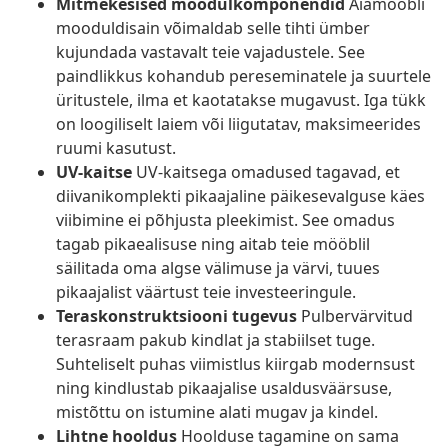
Mitmekesised moodulkomponendid
Aiamööbli
mooduldisain võimaldab selle tihti ümber
kujundada vastavalt teie vajadustele. See
paindlikkus kohandub pereseminatele ja suurtele
üritustele, ilma et kaotatakse mugavust. Iga tükk
on loogiliselt laiem või liigutatav, maksimeerides
ruumi kasutust.
UV-kaitse
UV-kaitsega omadused tagavad, et
diivanikomplekti pikaajaline päikesevalguse käes
viibimine ei põhjusta pleekimist. See omadus
tagab pikaealisuse ning aitab teie mööblil
säilitada oma algse välimuse ja värvi, tuues
pikaajalist väärtust teie investeeringule.
Teraskonstruktsiooni tugevus
Pulbervärvitud
terasraam pakub kindlat ja stabiilset tuge.
Suhteliselt puhas viimistlus kiirgab modernsust
ning kindlustab pikaajalise usaldusväärsuse,
mistõttu on istumine alati mugav ja kindel.
Lihtne hooldus
Hoolduse tagamine on sama