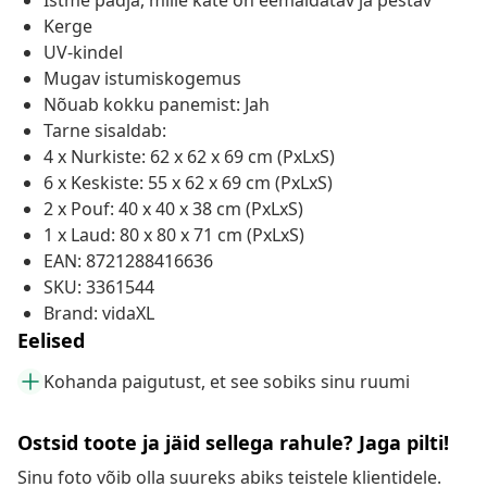
Istme padja, mille kate on eemaldatav ja pestav
Kerge
UV-kindel
Mugav istumiskogemus
Nõuab kokku panemist: Jah
Tarne sisaldab:
4 x Nurkiste: 62 x 62 x 69 cm (PxLxS)
6 x Keskiste: 55 x 62 x 69 cm (PxLxS)
2 x Pouf: 40 x 40 x 38 cm (PxLxS)
1 x Laud: 80 x 80 x 71 cm (PxLxS)
EAN: 8721288416636
SKU: 3361544
Brand: vidaXL
Eelised
Kohanda paigutust, et see sobiks sinu ruumi
Ostsid toote ja jäid sellega rahule? Jaga pilti!
Sinu foto võib olla suureks abiks teistele klientidele.