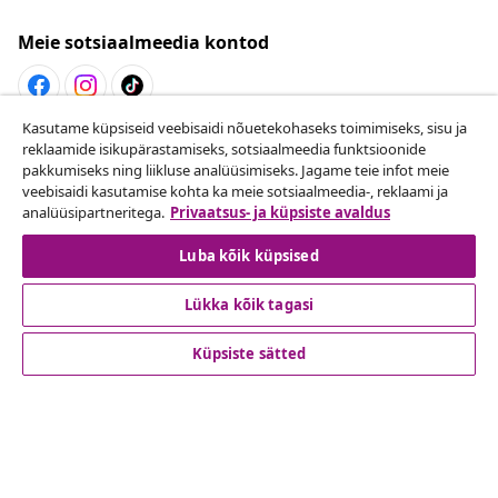
Meie sotsiaalmeedia kontod
Kasutame küpsiseid veebisaidi nõuetekohaseks toimimiseks, sisu ja
Lepingust taganemine
reklaamide isikupärastamiseks, sotsiaalmeedia funktsioonide
pakkumiseks ning liikluse analüüsimiseks. Jagame teie infot meie
Esita oma tellimuse kohta tagastamissoov.
veebisaidi kasutamise kohta ka meie sotsiaalmeedia-, reklaami ja
analüüsipartneritega.
Privaatsus- ja küpsiste avaldus
Lepingust taganemine
Luba kõik küpsised
Lükka kõik tagasi
Klienditeenindus
Küpsiste sätted
Ettevõte
vidaXL