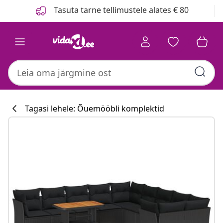
Eelmine
Järgmine
Tasuta tarne tellimustele alates € 80
Tagasi lehele: Õuemööbli komplektid
Köögikollektsi
#sharemevidaxl