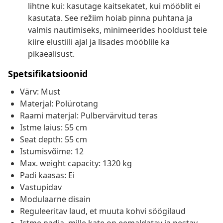
lihtne kui: kasutage kaitsekatet, kui mööblit ei
kasutata. See režiim hoiab pinna puhtana ja
valmis nautimiseks, minimeerides hooldust teie
kiire elustiili ajal ja lisades mööblile ka
pikaealisust.
Spetsifikatsioonid
Värv: Must
Materjal: Polürotang
Raami materjal: Pulbervärvitud teras
Istme laius: 55 cm
Seat depth: 55 cm
Istumisvõime: 12
Max. weight capacity: 1320 kg
Padi kaasas: Ei
Vastupidav
Modulaarne disain
Reguleeritav laud, et muuta kohvi söögilaud