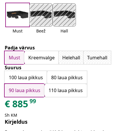
Must
Beež
Hall
Padja värvus
Must
Kreemvalge
Helehall
Tumehall
Suurus
100 laua pikkus
80 laua pikkus
90 laua pikkus
110 laua pikkus
99
€
885
Sh KM
Kirjeldus