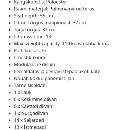
Kangakoostis: Polüester
Raami materjal: Pulbervärvitud teras
Seat depth: 55 cm
Istme kõrgus maapinnast: 37 cm
Tagakõrgus: 33 cm
Istumisvõime: 13
Max. weight capacity: 110 kg istekoha kohta
Padi kaasas: Ei
Ilmastikukindel
Modulaarne disain
Eemaldatav ja pestav istepadjakoti kate
Nõuab kokku panemist: Jah
Tarne sisaldab:
1 x Lauk
6 x Keskmine diivan
6 x Käetugi diivan
1 x Nurgadiivan
14 x Seljatoed
13 x Istmepadi