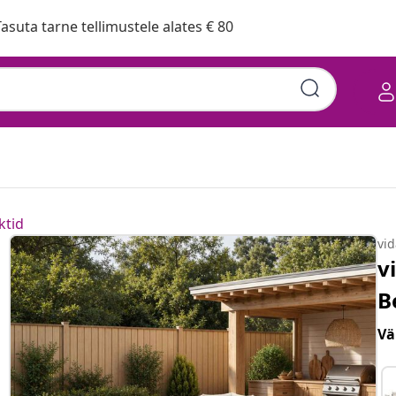
asuta tarne tellimustele alates € 80
ktid
vi
v
B
Vä