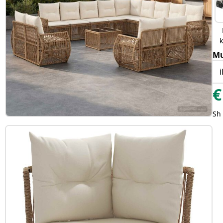
Mu
€
Sh