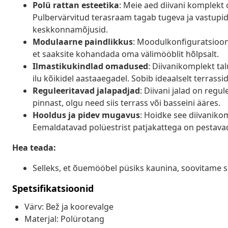
Polü rattan esteetika
: Meie aed diivani komplekt o
Pulbervärvitud terasraam tagab tugeva ja vastupida
keskkonnamõjusid.
Modulaarne paindlikkus
: Moodulkonfiguratsioon
et saaksite kohandada oma välimööblit hõlpsalt.
Ilmastikukindlad omadused
: Diivanikomplekt tal
ilu kõikidel aastaaegadel. Sobib ideaalselt terrass
Reguleeritavad jalapadjad
: Diivani jalad on regu
pinnast, olgu need siis terrass või basseini ääres.
Hooldus ja pidev mugavus
: Hoidke see diivanikom
Eemaldatavad polüestrist patjakattega on pestava
Hea teada:
Selleks, et õuemööbel püsiks kaunina, soovitame s
Spetsifikatsioonid
Värv: Bež ja koorevalge
Materjal: Polürotang