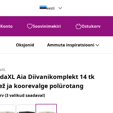
eesti
Konto
Soovinimekiri
Ostukorv
Oksjonid
Ammuta inspiratsiooni
daXL
idaXL Aia Diivanikomplekt 14 tk
ež ja koorevalge polürotang
rv
(3 valikud saadaval)