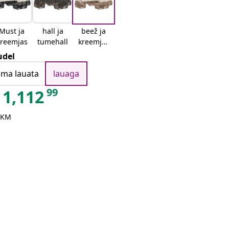
Must ja
hall ja
beež ja
kreemjas
tumehall
kreemjas
valge
del
ilma lauata
lauaga
99
1,112
 KM