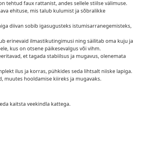
n tehtud faux rattanist, andes sellele stiilse välimuse.
va ehituse, mis talub kulumist ja sõbralikke
iga diivan sobib igasugusteks istumisarranegemisteks,
ub erinevaid ilmastikutingimusi ning säilitab oma kuju ja
idele, kus on otsene päikesevalgus või vihm.
leeritavad, et tagada stabiilsus ja mugavus, olenemata
plekt ilus ja korras, pühkides seda lihtsalt niiske lapiga.
d, muutes hooldamise kiireks ja mugavaks.
eda kaitsta veekindla kattega.