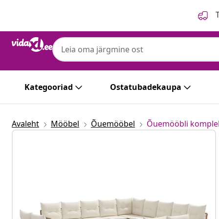
Eelmine
Järgmine
T
Kategooriad
Ostatubadekaupa
Avaleht
Mööbel
Õuemööbel
Õuemööbli komple