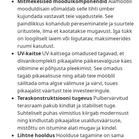
Mitmekesised moodulkomponendid
Aiamööbli
mooduldisain võimaldab selle tihti ümber
kujundada vastavalt teie vajadustele. See
paindlikkus kohandub pereseminatele ja suurtele
üritustele, ilma et kaotatakse mugavust. Iga tükk
on loogiliselt laiem või liigutatav, maksimeerides
ruumi kasutust.
UV-kaitse
UV-kaitsega omadused tagavad, et
diivanikomplekti pikaajaline päikesevalguse käes
viibimine ei põhjusta pleekimist. See omadus
tagab pikaealisuse ning aitab teie mööblil
säilitada oma algse välimuse ja värvi, tuues
pikaajalist väärtust teie investeeringule.
Teraskonstruktsiooni tugevus
Pulbervärvitud
terasraam pakub kindlat ja stabiilset tuge.
Suhteliselt puhas viimistlus kiirgab modernsust
ning kindlustab pikaajalise usaldusväärsuse,
mistõttu on istumine alati mugav ja kindel.
Lihtne hooldus
Hoolduse tagamine on sama