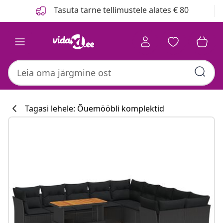
Eelmine
Järgmine
Tasuta tarne tellimustele alates € 80
Tagasi lehele: Õuemööbli komplektid
Köögikollektsi
#sharemevidaxl