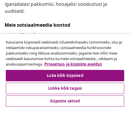
iganädalasi pakkumisi, hooajalisi soodustusi ja
uudiseid.
Meie sotsiaalmeedia kontod
Kasutame küpsiseid veebisaidi nõuetekohaseks toimimiseks, sisu ja
reklaamide isikupärastamiseks, sotsiaalmeedia funktsioonide
Lepingust taganemine
pakkumiseks ning liikluse analüüsimiseks. Jagame teie infot meie
veebisaidi kasutamise kohta ka meie sotsiaalmeedia-, reklaami ja
Esita oma tellimuse kohta tagastamissoov.
analüüsipartneritega.
Privaatsus- ja küpsiste avaldus
Lepingust taganemine
Luba kõik küpsised
Lükka kõik tagasi
Klienditeenindus
Küpsiste sätted
Ettevõte