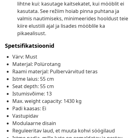
lihtne kui: kasutage kaitsekatet, kui mööblit ei
kasutata. See režiim hoiab pinna puhtana ja
valmis nautimiseks, minimeerides hooldust teie
kiire elustiili ajal ja lisades mööblile ka
pikaealisust.
Spetsifikatsioonid
Värv: Must
Materjal: Polürotang
Raami materjal: Pulbervärvitud teras
Istme laius: 55 cm
Seat depth: 55 cm
Istumisvõime: 13
Max. weight capacity: 1430 kg
Padi kaasas: Ei
Vastupidav
Modulaarne disain
Reguleeritav laud, et muuta kohvi söögilaud