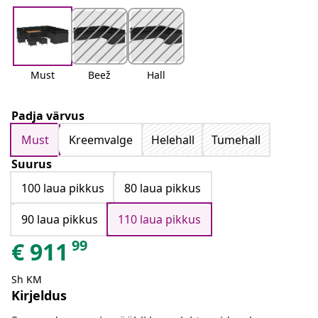
Must
Beež
Hall
Padja värvus
Must
Kreemvalge
Helehall
Tumehall
Suurus
100 laua pikkus
80 laua pikkus
90 laua pikkus
110 laua pikkus
99
€
911
Sh KM
Kirjeldus