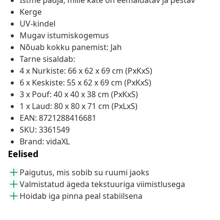
Istme padja, mille kate on eemaldatav ja pestav
Kerge
UV-kindel
Mugav istumiskogemus
Nõuab kokku panemist: Jah
Tarne sisaldab:
4 x Nurkiste: 66 x 62 x 69 cm (PxKxS)
6 x Keskiste: 55 x 62 x 69 cm (PxKxS)
3 x Pouf: 40 x 40 x 38 cm (PxKxS)
1 x Laud: 80 x 80 x 71 cm (PxLxS)
EAN: 8721288416681
SKU: 3361549
Brand: vidaXL
Eelised
Paigutus, mis sobib su ruumi jaoks
Valmistatud ägeda tekstuuriga viimistlusega
Hoidab iga pinna peal stabiilsena