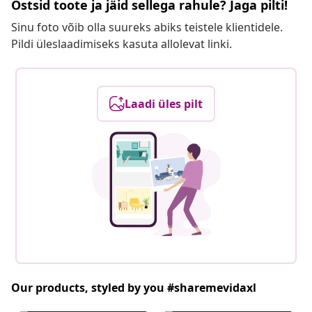
Ostsid toote ja jäid sellega rahule? Jaga pilti!
Sinu foto võib olla suureks abiks teistele klientidele.
Pildi üleslaadimiseks kasuta allolevat linki.
Laadi üles pilt
Our products, styled by you #sharemevidaxl