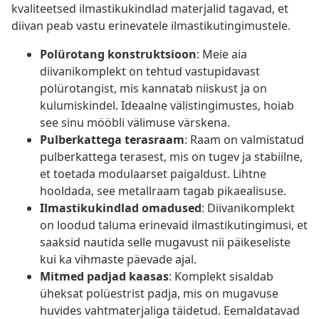
kvaliteetsed ilmastikukindlad materjalid tagavad, et
diivan peab vastu erinevatele ilmastikutingimustele.
Polürotang konstruktsioon
: Meie aia
diivanikomplekt on tehtud vastupidavast
polürotangist, mis kannatab niiskust ja on
kulumiskindel. Ideaalne välistingimustes, hoiab
see sinu mööbli välimuse värskena.
Pulberkattega terasraam
: Raam on valmistatud
pulberkattega terasest, mis on tugev ja stabiilne,
et toetada modulaarset paigaldust. Lihtne
hooldada, see metallraam tagab pikaealisuse.
Ilmastikukindlad omadused
: Diivanikomplekt
on loodud taluma erinevaid ilmastikutingimusi, et
saaksid nautida selle mugavust nii päikeseliste
kui ka vihmaste päevade ajal.
Mitmed padjad kaasas
: Komplekt sisaldab
üheksat polüestrist padja, mis on mugavuse
huvides vahtmaterjaliga täidetud. Eemaldatavad