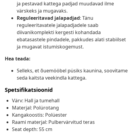
ja pestavad kattega padjad muudavad ilme
värskeks ja mugavaks.
Reguleeritavad jalapadjad
: Tänu
reguleeritavatele jalapadjadele saab
diivanikomplekti kergesti kohandada
ebatasastele pindadele, pakkudes alati stabiilset
ja mugavat istumiskogemust.
Hea teada:
Selleks, et õuemööbel püsiks kaunina, soovitame
seda kaitsta veekindla kattega.
Spetsifikatsioonid
Värv: Hall ja tumehall
Materjal: Polürotang
Kangakoostis: Polüester
Raami materjal: Pulbervärvitud teras
Seat depth: 55 cm