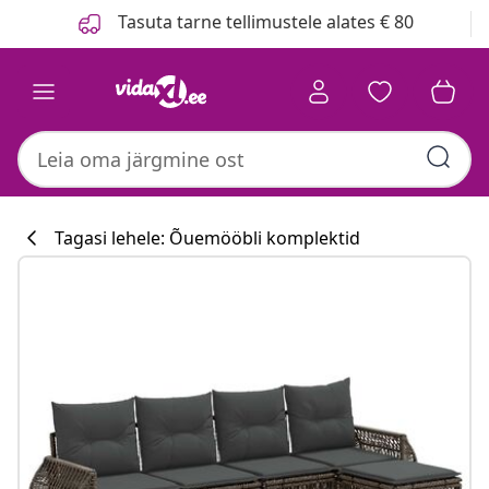
Eelmine
Järgmine
Tasuta tarne tellimustele alates € 80
Tagasi lehele: Õuemööbli komplektid
Köögikollektsi
#sharemevidaxl