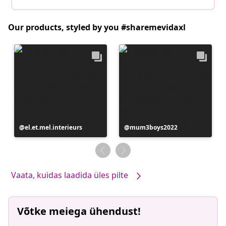
Our products, styled by you #sharemevidaxl
Postitus
el.et.mel.interieurs
Postitus
mum3boys2022
avaldatud
avaldatud
Vaata, kuidas laadida üles pilte
Võtke meiega ühendust!