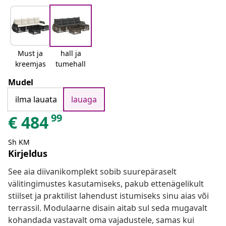
Must ja
hall ja
kreemjas
tumehall
Mudel
ilma lauata
lauaga
99
€
484
Sh KM
Kirjeldus
See aia diivanikomplekt sobib suurepäraselt
välitingimustes kasutamiseks, pakub ettenägelikult
stiilset ja praktilist lahendust istumiseks sinu aias või
terrassil. Modulaarne disain aitab sul seda mugavalt
kohandada vastavalt oma vajadustele, samas kui