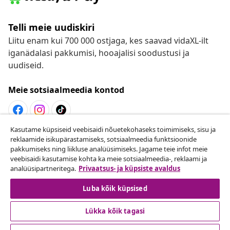
Telli meie uudiskiri
Liitu enam kui 700 000 ostjaga, kes saavad vidaXL-ilt
iganädalasi pakkumisi, hooajalisi soodustusi ja
uudiseid.
Meie sotsiaalmeedia kontod
Kasutame küpsiseid veebisaidi nõuetekohaseks toimimiseks, sisu ja
Lepingust taganemine
reklaamide isikupärastamiseks, sotsiaalmeedia funktsioonide
pakkumiseks ning liikluse analüüsimiseks. Jagame teie infot meie
Esita oma tellimuse kohta tagastamissoov.
veebisaidi kasutamise kohta ka meie sotsiaalmeedia-, reklaami ja
analüüsipartneritega.
Privaatsus- ja küpsiste avaldus
Lepingust taganemine
Luba kõik küpsised
Lükka kõik tagasi
Klienditeenindus