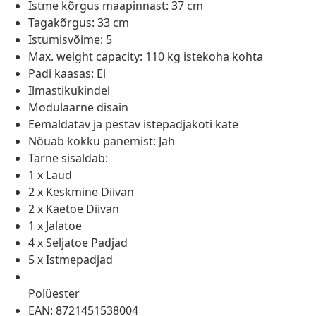
Istme kõrgus maapinnast: 37 cm
Tagakõrgus: 33 cm
Istumisvõime: 5
Max. weight capacity: 110 kg istekoha kohta
Padi kaasas: Ei
Ilmastikukindel
Modulaarne disain
Eemaldatav ja pestav istepadjakoti kate
Nõuab kokku panemist: Jah
Tarne sisaldab:
1 x Laud
2 x Keskmine Diivan
2 x Käetoe Diivan
1 x Jalatoe
4 x Seljatoe Padjad
5 x Istmepadjad
Polüester
EAN: 8721451538004