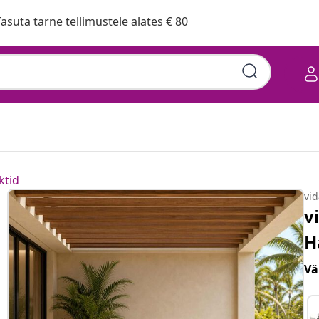
asuta tarne tellimustele alates € 80
ktid
vi
v
H
Vä