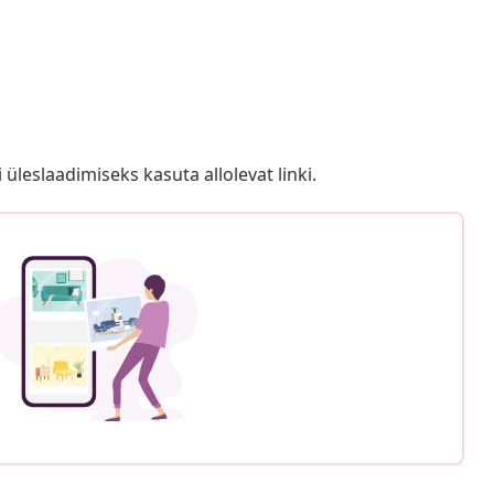
i üleslaadimiseks kasuta allolevat linki.