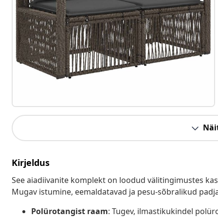
Näit
Kirjeldus
See aiadiivanite komplekt on loodud välitingimustes ka
Mugav istumine, eemaldatavad ja pesu-sõbralikud padja
Polürotangist raam
: Tugev, ilmastikukindel polü