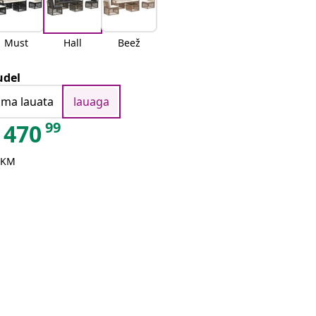
Must
Hall
Beež
del
ilma lauata
lauaga
99
470
 KM