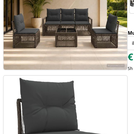
Mu
€
Sh