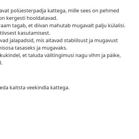
tavat polüesterpadja kattega, mille sees on pehmed
on kergesti hooldatavad.
raam tagab, et diivan mahutab mugavalt palju külalisi.
tiivsest kasutamisest.
tavad jalapadsid, mis aitavad stabiilsust ja mugavust
misosa tasaseks ja mugavaks.
ukindel, et taluda välitingimusi nagu vihm ja päike,
l.
eda kaitsta veekindla kattega.