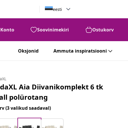
eesti
Konto
Soovinimekiri
Ostukorv
Oksjonid
Ammuta inspiratsiooni
daXL
idaXL Aia Diivanikomplekt 6 tk
all polürotang
rv
(3 valikud saadaval)