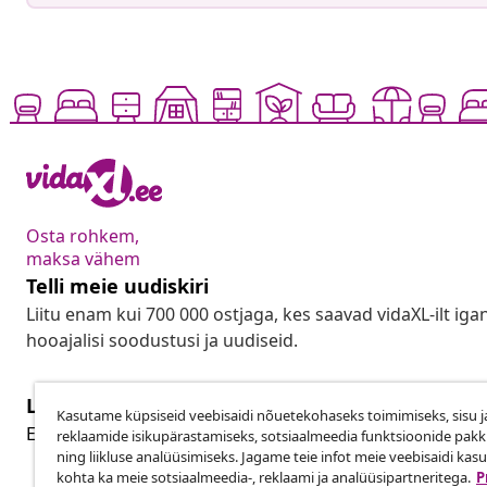
Osta rohkem,
maksa vähem
Telli meie uudiskiri
Liitu enam kui 700 000 ostjaga, kes saavad vidaXL-ilt ig
hooajalisi soodustusi ja uudiseid.
Lepingust taganemine
Kasutame küpsiseid veebisaidi nõuetekohaseks toimimiseks, sisu j
Lep
Esita oma tellimuse kohta tagastamissoov.
reklaamide isikupärastamiseks, sotsiaalmeedia funktsioonide pak
ning liikluse analüüsimiseks. Jagame teie infot meie veebisaidi kas
kohta ka meie sotsiaalmeedia-, reklaami ja analüüsipartneritega.
P