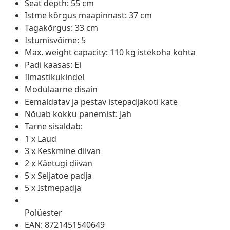
Seat depth: 55 cm
Istme kõrgus maapinnast: 37 cm
Tagakõrgus: 33 cm
Istumisvõime: 5
Max. weight capacity: 110 kg istekoha kohta
Padi kaasas: Ei
Ilmastikukindel
Modulaarne disain
Eemaldatav ja pestav istepadjakoti kate
Nõuab kokku panemist: Jah
Tarne sisaldab:
1 x Laud
3 x Keskmine diivan
2 x Käetugi diivan
5 x Seljatoe padja
5 x Istmepadja
Polüester
EAN: 8721451540649