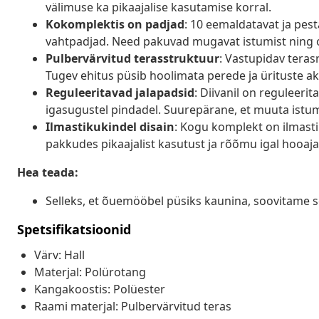
välimuse ka pikaajalise kasutamise korral.
Kokomplektis on padjad
: 10 eemaldatavat ja pes
vahtpadjad. Need pakuvad mugavat istumist ning 
Pulbervärvitud terasstruktuur
: Vastupidav teras
Tugev ehitus püsib hoolimata perede ja ürituste ak
Reguleeritavad jalapadsid
: Diivanil on reguleeri
igasugustel pindadel. Suurepärane, et muuta istu
Ilmastikukindel disain
: Kogu komplekt on ilmastik
pakkudes pikaajalist kasutust ja rõõmu igal hooaja
Hea teada:
Selleks, et õuemööbel püsiks kaunina, soovitame s
Spetsifikatsioonid
Värv: Hall
Materjal: Polürotang
Kangakoostis: Polüester
Raami materjal: Pulbervärvitud teras