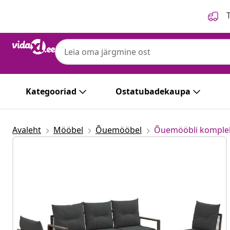
Eelmine
Järgmine
T
Kategooriad
Ostatubadekaupa
Avaleht
Mööbel
Õuemööbel
Õuemööbli komple