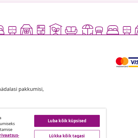
anädalasi pakkumisi,
a
ingust taganemine
Luba kõik küpsised
kumiseks
utamise
rivaatsus-
Lükka kõik tagasi