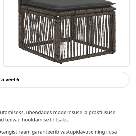
a veel 6
sutamiseks, ühendades modernsuse ja praktilisuse.
d teevad hooldamise lihtsaks.
rotangist raam garanteerib vastupidavuse ning ilusa