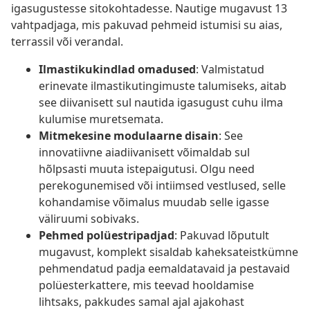
igasugustesse sitokohtadesse. Nautige mugavust 13
vahtpadjaga, mis pakuvad pehmeid istumisi su aias,
terrassil või verandal.
Ilmastikukindlad omadused
: Valmistatud
erinevate ilmastikutingimuste talumiseks, aitab
see diivanisett sul nautida igasugust cuhu ilma
kulumise muretsemata.
Mitmekesine modulaarne disain
: See
innovatiivne aiadiivanisett võimaldab sul
hõlpsasti muuta istepaigutusi. Olgu need
perekogunemised või intiimsed vestlused, selle
kohandamise võimalus muudab selle igasse
väliruumi sobivaks.
Pehmed polüestripadjad
: Pakuvad lõputult
mugavust, komplekt sisaldab kaheksateistkümne
pehmendatud padja eemaldatavaid ja pestavaid
polüesterkattere, mis teevad hooldamise
lihtsaks, pakkudes samal ajal ajakohast