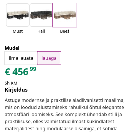
Must
Hall
Beež
Mudel
ilma lauata
lauaga
99
€
456
Sh KM
Kirjeldus
Astuge modernse ja praktilise aiadiivanisetti maailma,
mis on loodud alustamiseks rahulikul õhtul elegantse
atmosfääri loomiseks. See komplekt ühendab stiili ja
praktilisuse, olles valmistatud ilmastikukindlatest
materjalidest ning modulaarse disainiga, et sobida