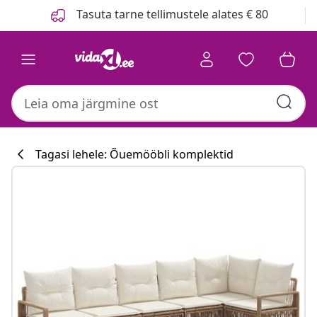
Eelmine
Järgmine
Tasuta tarne tellimustele alates € 80
Tagasi lehele: Õuemööbli komplektid
Köögikollektsi
#sharemevidaxl