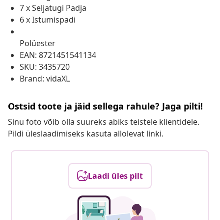
7 x Seljatugi Padja
6 x Istumispadi
Polüester
EAN: 8721451541134
SKU: 3435720
Brand: vidaXL
Ostsid toote ja jäid sellega rahule? Jaga pilti!
Sinu foto võib olla suureks abiks teistele klientidele.
Pildi üleslaadimiseks kasuta allolevat linki.
Laadi üles pilt