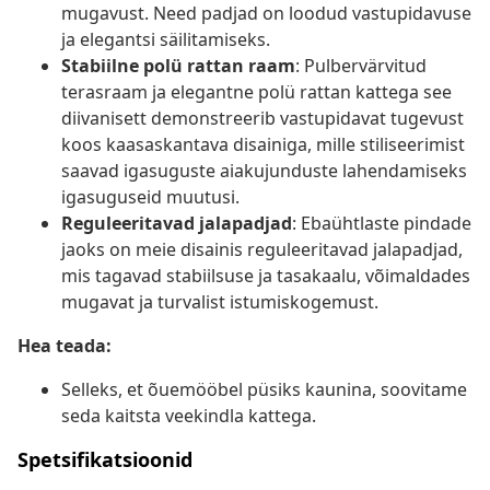
mugavust. Need padjad on loodud vastupidavuse
ja elegantsi säilitamiseks.
Stabiilne polü rattan raam
: Pulbervärvitud
terasraam ja elegantne polü rattan kattega see
diivanisett demonstreerib vastupidavat tugevust
koos kaasaskantava disainiga, mille stiliseerimist
saavad igasuguste aiakujunduste lahendamiseks
igasuguseid muutusi.
Reguleeritavad jalapadjad
: Ebaühtlaste pindade
jaoks on meie disainis reguleeritavad jalapadjad,
mis tagavad stabiilsuse ja tasakaalu, võimaldades
mugavat ja turvalist istumiskogemust.
Hea teada:
Selleks, et õuemööbel püsiks kaunina, soovitame
seda kaitsta veekindla kattega.
Spetsifikatsioonid