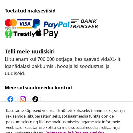
Toetatud makseviisid
Telli meie uudiskiri
Liitu enam kui 700 000 ostjaga, kes saavad vidaXL-ilt
iganädalasi pakkumisi, hooajalisi soodustusi ja
uudiseid.
Meie sotsiaalmeedia kontod
Kasutame küpsiseid veebisaidi nõuetekohaseks toimimiseks, sisu ja
Lepingust taganemine
reklaamide isikupärastamiseks, sotsiaalmeedia funktsioonide
pakkumiseks ning liikluse analüüsimiseks. Jagame teie infot meie
Esita oma tellimuse kohta tagastamissoov.
veebisaidi kasutamise kohta ka meie sotsiaalmeedia-, reklaami ja