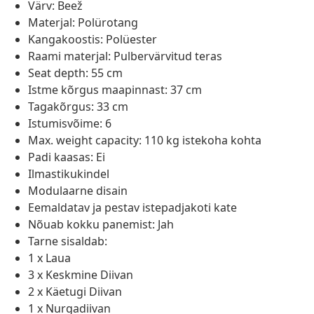
Värv: Beež
Materjal: Polürotang
Kangakoostis: Polüester
Raami materjal: Pulbervärvitud teras
Seat depth: 55 cm
Istme kõrgus maapinnast: 37 cm
Tagakõrgus: 33 cm
Istumisvõime: 6
Max. weight capacity: 110 kg istekoha kohta
Padi kaasas: Ei
Ilmastikukindel
Modulaarne disain
Eemaldatav ja pestav istepadjakoti kate
Nõuab kokku panemist: Jah
Tarne sisaldab:
1 x Laua
3 x Keskmine Diivan
2 x Käetugi Diivan
1 x Nurgadiivan