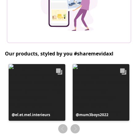
Our products, styled by you #sharemevidaxl
Postitus
el.et.mel.interieurs
Postitus
mum3boys2022
avaldatud
avaldatud