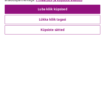
analüüsipartneritega.
Privaatsus- ja küpsiste avaldus
Lepingust taganemine
Luba kõik küpsised
Lükka kõik tagasi
Klienditeenindus
Küpsiste sätted
Ettevõte
vidaXL
Vaata rohkem
© 2008-2026 vidaXL www.vidaxl.ee on vidaXL Marketplace