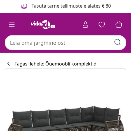
Eelmine
Järgmine
Tasuta tarne tellimustele alates € 80
Tagasi lehele: Õuemööbli komplektid
Köögikollektsi
#sharemevidaxl