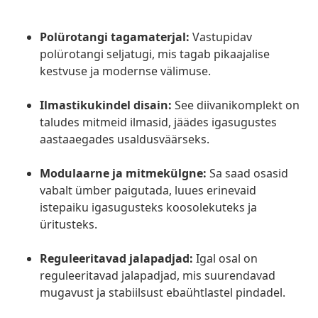
Polürotangi tagamaterjal:
Vastupidav
polürotangi seljatugi, mis tagab pikaajalise
kestvuse ja modernse välimuse.
Ilmastikukindel disain:
See diivanikomplekt on
taludes mitmeid ilmasid, jäädes igasugustes
aastaaegades usaldusväärseks.
Modulaarne ja mitmekülgne:
Sa saad osasid
vabalt ümber paigutada, luues erinevaid
istepaiku igasugusteks koosolekuteks ja
üritusteks.
Reguleeritavad jalapadjad:
Igal osal on
reguleeritavad jalapadjad, mis suurendavad
mugavust ja stabiilsust ebaühtlastel pindadel.