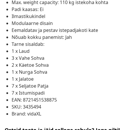
Max. weight capacity: 110 kg istekoha kohta
Padi kaasas: Ei
Ilmastikukindel
Modulaarne disain
Eemaldatav ja pestav istepadjakoti kate
Nõuab kokku panemist: Jah
Tarne sisaldab:
1 x Laud
3 x Vahe Sohva
2 x Käetoe Sohva
1 x Nurga Sohva
1 x Jalatoe
7 x Seljatoe Patja
7 x Istumispadi
EAN: 8721451538875
SKU: 3435494
Brand: vidaXL