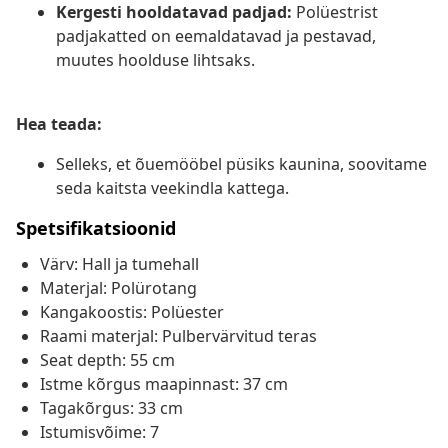
Kergesti hooldatavad padjad:
Polüestrist
padjakatted on eemaldatavad ja pestavad,
muutes hoolduse lihtsaks.
Hea teada:
Selleks, et õuemööbel püsiks kaunina, soovitame
seda kaitsta veekindla kattega.
Spetsifikatsioonid
Värv: Hall ja tumehall
Materjal: Polürotang
Kangakoostis: Polüester
Raami materjal: Pulbervärvitud teras
Seat depth: 55 cm
Istme kõrgus maapinnast: 37 cm
Tagakõrgus: 33 cm
Istumisvõime: 7