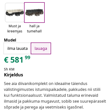
Must ja
hall ja
kreemjas
tumehall
Mudel
ilma lauata
lauaga
99
€
581
Sh KM
Kirjeldus
See aia diivanikomplekt on ideaalne täiendus
välistingimustes istumispaikadele, pakkudes nii stiili
kui funktsionaalsust. Valmistatud taluma erinevaid
ilmasid ja pakkuma mugavust, sobib see suurepäraselt
sõprade ja perega aja veetmiseks igasõnel.