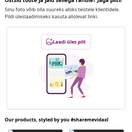
Ostsid toote ja jäid sellega rahule? Jaga pilti!
Sinu foto võib olla suureks abiks teistele klientidele.
Pildi üleslaadimiseks kasuta allolevat linki.
Laadi üles pilt
Our products, styled by you #sharemevidaxl