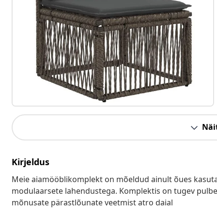
Näit
Kirjeldus
Meie aiamööblikomplekt on mõeldud ainult õues kasutam
modulaarsete lahendustega. Komplektis on tugev pulbe
mõnusate pärastlõunate veetmist atro daial