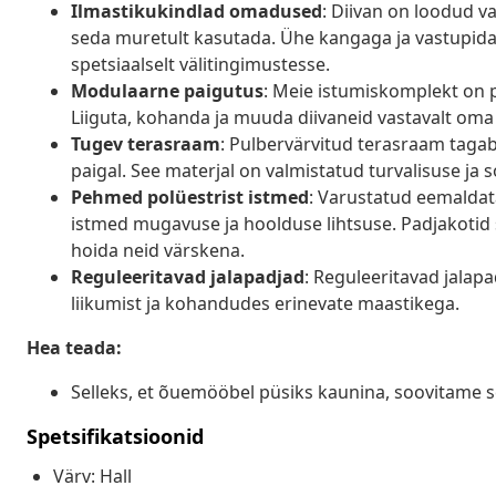
Ilmastikukindlad omadused
: Diivan on loodud v
seda muretult kasutada. Ühe kangaga ja vastupida
spetsiaalselt välitingimustesse.
Modulaarne paigutus
: Meie istumiskomplekt on 
Liiguta, kohanda ja muuda diivaneid vastavalt oma 
Tugev terasraam
: Pulbervärvitud terasraam tagab 
paigal. See materjal on valmistatud turvalisuse ja
Pehmed polüestrist istmed
: Varustatud eemaldat
istmed mugavuse ja hoolduse lihtsuse. Padjakotid
hoida neid värskena.
Reguleeritavad jalapadjad
: Reguleeritavad jalapa
liikumist ja kohandudes erinevate maastikega.
Hea teada:
Selleks, et õuemööbel püsiks kaunina, soovitame s
Spetsifikatsioonid
Värv: Hall