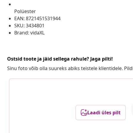
Polüester
EAN: 8721451531944
SKU: 3434801
Brand: vidaXL
Ostsid toote ja jäid sellega rahule? Jaga pilti!
Sinu foto võib olla suureks abiks teistele klientidele. Pild
Laadi üles pilt