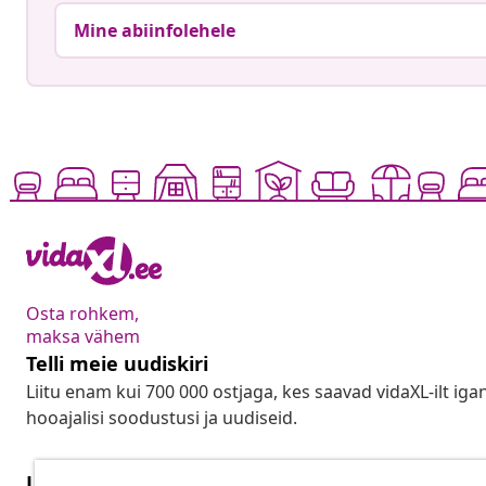
Mine abiinfolehele
Osta rohkem,
maksa vähem
Telli meie uudiskiri
Liitu enam kui 700 000 ostjaga, kes saavad vidaXL-ilt ig
hooajalisi soodustusi ja uudiseid.
Lepingust taganemine