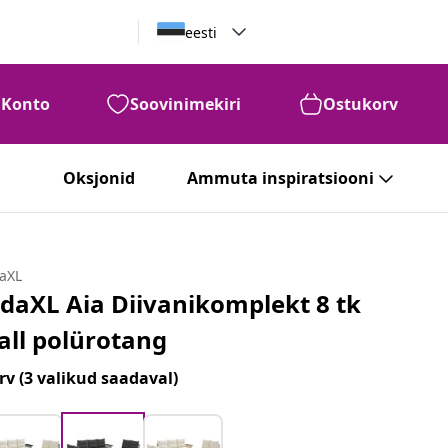
eesti
Konto
Soovinimekiri
Ostukorv
Oksjonid
Ammuta inspiratsiooni
daXL
idaXL Aia Diivanikomplekt 8 tk
all polürotang
rv
(3 valikud saadaval)