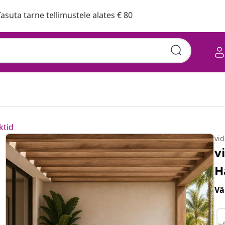
asuta tarne tellimustele alates € 80
ktid
vi
v
H
Vä