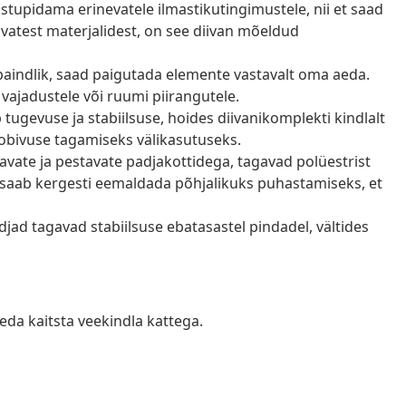
astupidama erinevatele ilmastikutingimustele, nii et saad
vatest materjalidest, on see diivan mõeldud
paindlik, saad paigutada elemente vastavalt oma aeda.
vajadustele või ruumi piirangutele.
tugevuse ja stabiilsuse, hoides diivanikomplekti kindlalt
 sobivuse tagamiseks välikasutuseks.
avate ja pestavate padjakottidega, tagavad polüestrist
 saab kergesti eemaldada põhjalikuks puhastamiseks, et
djad tagavad stabiilsuse ebatasastel pindadel, vältides
eda kaitsta veekindla kattega.