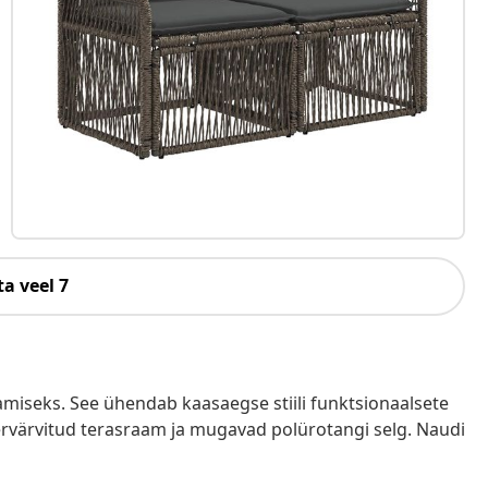
a veel 7
iseks. See ühendab kaasaegse stiili funktsionaalsete
rvärvitud terasraam ja mugavad polürotangi selg. Naudi