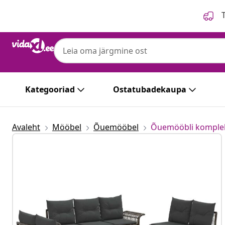
Eelmine
Järgmine
T
Kategooriad
Ostatubadekaupa
Avaleht
Mööbel
Õuemööbel
Õuemööbli komple