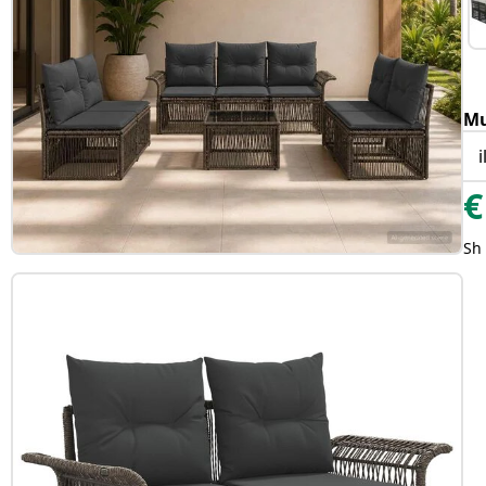
Mu
€
Sh