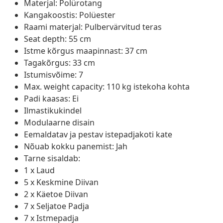
Materjal: Polürotang
Kangakoostis: Polüester
Raami materjal: Pulbervärvitud teras
Seat depth: 55 cm
Istme kõrgus maapinnast: 37 cm
Tagakõrgus: 33 cm
Istumisvõime: 7
Max. weight capacity: 110 kg istekoha kohta
Padi kaasas: Ei
Ilmastikukindel
Modulaarne disain
Eemaldatav ja pestav istepadjakoti kate
Nõuab kokku panemist: Jah
Tarne sisaldab:
1 x Laud
5 x Keskmine Diivan
2 x Käetoe Diivan
7 x Seljatoe Padja
7 x Istmepadja