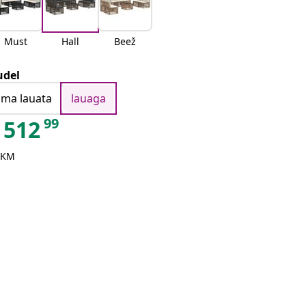
Must
Hall
Beež
del
ilma lauata
lauaga
99
512
 KM