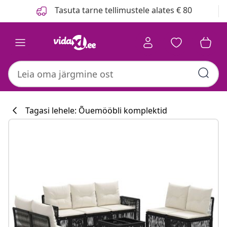
Eelmine
Järgmine
Tasuta tarne tellimustele alates € 80
Tagasi lehele: Õuemööbli komplektid
Köögikollektsi
#sharemevidaxl