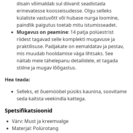
disain võimaldab sul diivanit seadistada
erinevatesse koosseisudesse. Olgu selleks
külaliste vastuvõtt või hubase nurga loomine,
paindlik paigutus toetab mitu istumisseadet.
Mugavus on peamine
: 14 patja polüestrist
riidest tagavad selle komplekti mugavuse ja
praktilisuse. Padjakate on eemaldatav ja pestav,
mis muudab hooldamise väga lihtsaks. See
näitab meie tähelepanu detailidele, et tagada
stiilne ja mugav lõõgastus.
Hea teada:
Selleks, et õuemööbel püsiks kaunina, soovitame
seda kaitsta veekindla kattega.
Spetsifikatsioonid
Värv: Must ja kreemvalge
Materjal: Polürotang