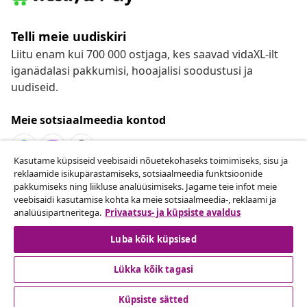
Telli meie uudiskiri
Liitu enam kui 700 000 ostjaga, kes saavad vidaXL-ilt
iganädalasi pakkumisi, hooajalisi soodustusi ja
uudiseid.
Meie sotsiaalmeedia kontod
Kasutame küpsiseid veebisaidi nõuetekohaseks toimimiseks, sisu ja
reklaamide isikupärastamiseks, sotsiaalmeedia funktsioonide
Lepingust taganemine
pakkumiseks ning liikluse analüüsimiseks. Jagame teie infot meie
veebisaidi kasutamise kohta ka meie sotsiaalmeedia-, reklaami ja
Esita oma tellimuse kohta tagastamissoov.
analüüsipartneritega.
Privaatsus- ja küpsiste avaldus
Lepingust taganemine
Luba kõik küpsised
Lükka kõik tagasi
Klienditeenindus
Küpsiste sätted