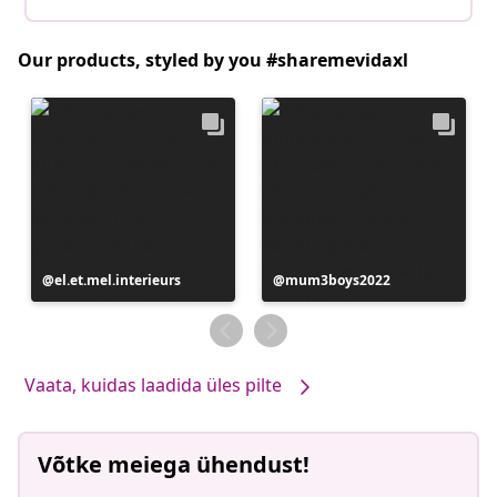
Our products, styled by you #sharemevidaxl
Postitus
el.et.mel.interieurs
Postitus
mum3boys2022
avaldatud
avaldatud
Vaata, kuidas laadida üles pilte
Võtke meiega ühendust!