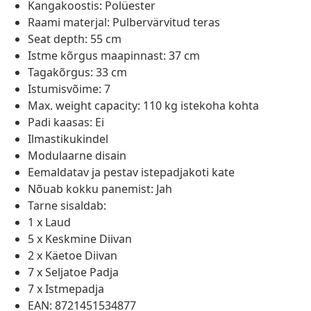
Kangakoostis: Polüester
Raami materjal: Pulbervärvitud teras
Seat depth: 55 cm
Istme kõrgus maapinnast: 37 cm
Tagakõrgus: 33 cm
Istumisvõime: 7
Max. weight capacity: 110 kg istekoha kohta
Padi kaasas: Ei
Ilmastikukindel
Modulaarne disain
Eemaldatav ja pestav istepadjakoti kate
Nõuab kokku panemist: Jah
Tarne sisaldab:
1 x Laud
5 x Keskmine Diivan
2 x Käetoe Diivan
7 x Seljatoe Padja
7 x Istmepadja
EAN: 8721451534877