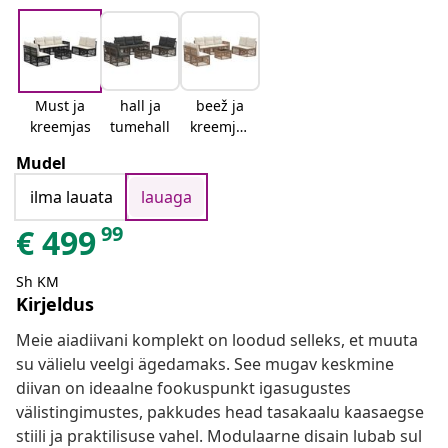
Must ja
hall ja
beež ja
kreemjas
tumehall
kreemjas
valge
Mudel
ilma lauata
lauaga
99
€
499
Sh KM
Kirjeldus
Meie aiadiivani komplekt on loodud selleks, et muuta
su välielu veelgi ägedamaks. See mugav keskmine
diivan on ideaalne fookuspunkt igasugustes
välistingimustes, pakkudes head tasakaalu kaasaegse
stiili ja praktilisuse vahel. Modulaarne disain lubab sul