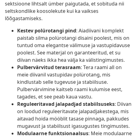
sektsioone lihtsalt ümber paigutada, et sobituda nii
seltskondlike koosolekute kui ka vaikses
lõõgastamiseks.
Kestev polürotangi pind
: Aiadiivani komplekt
paistab silma polürotangi disaini poolest, mis on
tuntud oma elegantse välimuse ja vastupidavuse
poolest. See materjal on garanteeritud, et su
diivan näeks ikka hea välja ka välistingimustes.
Pulbervärvitud terasraam
: Tera raami all on
meie diivanil vastupidav polürotang, mis
kindlustab selle tugevuse ja stabiilsuse.
Pulbervärvimine kaitseb raami kulumise eest,
tagades, et see peab kaua vastu.
Reguleeritavad jalapadjad stabiilsuseks
: Diivan
on loodud reguleeritavate jalapadjakestega, mis
aitavad hoida mööblit tasase pinnaga, pakkudes
mugavust ja stabiilsust igasugustes tingimustes.
Modulaarne funktsionaalsus
: Meie modulaarne