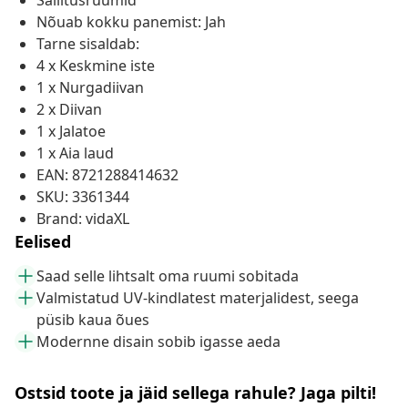
Säilitusruumid
Nõuab kokku panemist: Jah
Tarne sisaldab:
4 x Keskmine iste
1 x Nurgadiivan
2 x Diivan
1 x Jalatoe
1 x Aia laud
EAN: 8721288414632
SKU: 3361344
Brand: vidaXL
Eelised
Saad selle lihtsalt oma ruumi sobitada
Valmistatud UV-kindlatest materjalidest, seega
püsib kaua õues
Modernne disain sobib igasse aeda
Ostsid toote ja jäid sellega rahule? Jaga pilti!