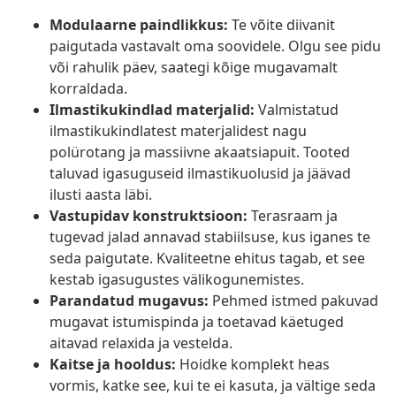
Modulaarne paindlikkus:
Te võite diivanit
paigutada vastavalt oma soovidele. Olgu see pidu
või rahulik päev, saategi kõige mugavamalt
korraldada.
Ilmastikukindlad materjalid:
Valmistatud
ilmastikukindlatest materjalidest nagu
polürotang ja massiivne akaatsiapuit. Tooted
taluvad igasuguseid ilmastikuolusid ja jäävad
ilusti aasta läbi.
Vastupidav konstruktsioon:
Terasraam ja
tugevad jalad annavad stabiilsuse, kus iganes te
seda paigutate. Kvaliteetne ehitus tagab, et see
kestab igasugustes välikogunemistes.
Parandatud mugavus:
Pehmed istmed pakuvad
mugavat istumispinda ja toetavad käetuged
aitavad relaxida ja vestelda.
Kaitse ja hooldus:
Hoidke komplekt heas
vormis, katke see, kui te ei kasuta, ja vältige seda