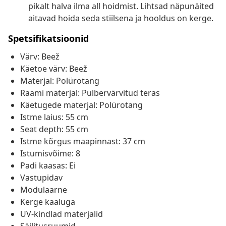
pikalt halva ilma all hoidmist. Lihtsad näpunäited
aitavad hoida seda stiilsena ja hooldus on kerge.
Spetsifikatsioonid
Värv: Beež
Käetoe värv: Beež
Materjal: Polürotang
Raami materjal: Pulbervärvitud teras
Käetugede materjal: Polürotang
Istme laius: 55 cm
Seat depth: 55 cm
Istme kõrgus maapinnast: 37 cm
Istumisvõime: 8
Padi kaasas: Ei
Vastupidav
Modulaarne
Kerge kaaluga
UV-kindlad materjalid