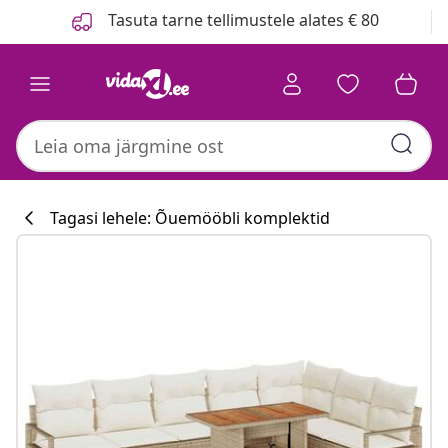
Eelmine
Järgmine
Tasuta tarne tellimustele alates € 80
Tagasi lehele: Õuemööbli komplektid
Köögikollektsi
#sharemevidaxl