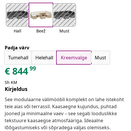
Hall
Beež
Must
Padja värv
Tumehall
Helehall
Kreemvalge
Must
99
€
844
Sh KM
Kirjeldus
See modulaarne välimööbli komplekt on lahe istekoht
teie aias või terrassil. Kaasaegne kujundus, puhtad
jooned ja minimaalne vaev – see segab looduslikke
tekstuure kaasaegse atmosfääriga. Ideaalne
lõõgastumiseks või sõpradega väljas olemiseks.