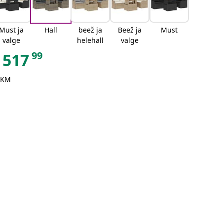
Must ja
Hall
beež ja
Beež ja
Must
valge
helehall
valge
99
517
 KM