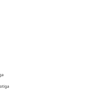
ga
otiga