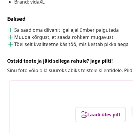
Brand: vidaXL
Eelised
Sa saad oma diivanit igal ajal ümber paigutada
Muuda kõrgust, et saada rohkem mugavust
Tõeliselt kvaliteetne käsitöö, mis kestab pikka aega
Ostsid toote ja jäid sellega rahule? Jaga pilti!
Sinu foto võib olla suureks abiks teistele klientidele. Pild
Laadi üles pilt