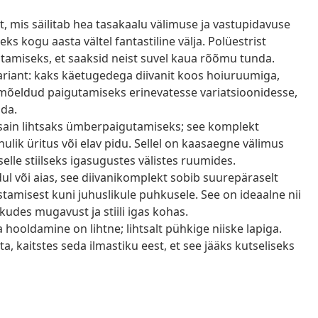
, mis säilitab hea tasakaalu välimuse ja vastupidavuse
ks kogu aasta vältel fantastiline välja. Polüestrist
tamiseks, et saaksid neist suvel kaua rõõmu tunda.
ariant: kaks käetugedega diivanit koos hoiuruumiga,
n mõeldud paigutamiseks erinevatesse variatsioonidesse,
ida.
ain lihtsaks ümberpaigutamiseks; see komplekt
hulik üritus või elav pidu. Sellel on kaasaegne välimus
elle stiilseks igasugustes välistes ruumides.
dul või aias, see diivanikomplekt sobib suurepäraselt
stamisest kuni juhuslikule puhkusele. See on ideaalne nii
udes mugavust ja stiili igas kohas.
hooldamine on lihtne; lihtsalt pühkige niiske lapiga.
a, kaitstes seda ilmastiku eest, et see jääks kutseliseks