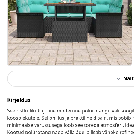
Näit
Kirjeldus
See ristkülikukujuline modernne polürotangu väli söögi
koosolekutele. Sel on ilus ja praktiline disain, mis sobib 
minimaalse varustusega loob see toreda atmosferi, ideaa
Kootud polürotang näeb välja äge ja lisab väheke rafinee