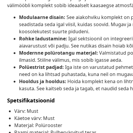
välimööbli komplekt sobib ideaalselt kaasaegse atmosfä
Modulaarne disain:
See aiakohviku komplekt on p
seadistada seda igal viisil, kuidas soovid. Mugav j
koosolekutest suurte pidudeni.
Rohke ladustamine:
Igal sektsioonil on integree
aiavarustust või padju. See nutikas disain hoiab kõi
Modernne polürotangu materjal:
Valmistatud pol
ilmasid. Stiilne välimus, mis sobib igasse aeda.
Polüestrist padjad:
Iga iste on varustatud pehmet
need on ka lihtsad puhastada, kuna neil on muga
Hooldus ja hooldus:
Hoida komplekt kena on lihtne
kasuta. See kaitseb seda ja tagab, et naudid seda 
Spetsifikatsioonid
Värv: Must
Käetoe värv: Must
Materjal: Polürooster
Raami materjal: Pulbervärvitud teras