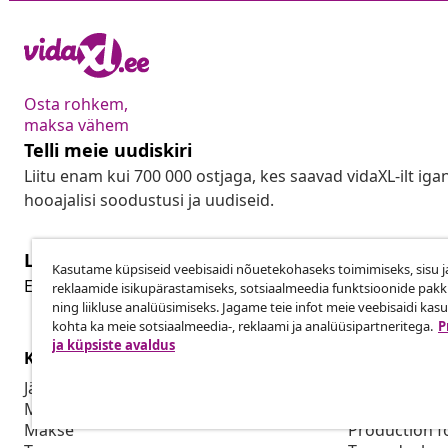
Osta rohkem,
maksa vähem
Telli meie uudiskiri
Liitu enam kui 700 000 ostjaga, kes saavad vidaXL-ilt ig
hooajalisi soodustusi ja uudiseid.
Lepingust taganemine
Kasutame küpsiseid veebisaidi nõuetekohaseks toimimiseks, sisu j
Lep
Esita oma tellimuse kohta tagastamissoov.
reklaamide isikupärastamiseks, sotsiaalmeedia funktsioonide pak
ning liikluse analüüsimiseks. Jagame teie infot meie veebisaidi kas
kohta ka meie sotsiaalmeedia-, reklaami ja analüüsipartneritega.
P
ja küpsiste avaldus
Klienditeenindus
Ettevõte
Jälgi oma tellimust
Partnerpro
Mi konto
Tootmine vid
Makse
Production f