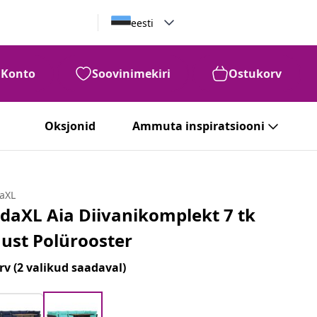
eesti
Konto
Soovinimekiri
Ostukorv
Oksjonid
Ammuta inspiratsiooni
daXL
idaXL Aia Diivanikomplekt 7 tk
ust Polürooster
rv
(2 valikud saadaval)