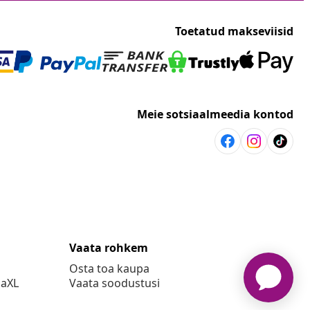
Toetatud makseviisid
Meie sotsiaalmeedia kontod
Vaata rohkem
Osta toa kaupa
daXL
Vaata soodustusi