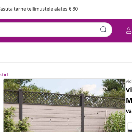
asuta tarne tellimustele alates € 80
ktid
vi
v
M
Vä