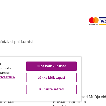
anädalasi pakkumisi,
a
ingust taganemine
Luba kõik küpsised
kumiseks
utamise
rivaatsus-
Lükka kõik tagasi
vidaXL
Küpsiste sätted
gramm
vidaXList
aXLi jaoks
Kasutustingimused Müüja vi
or vidaXL
Privaatsuspoliitika