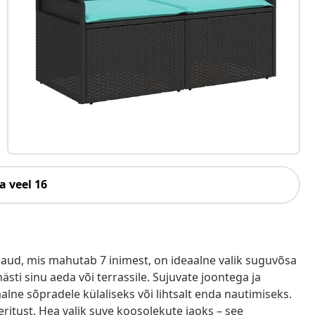
a veel 16
laud, mis mahutab 7 inimest, on ideaalne valik suguvõsa
hästi sinu aeda või terrassile. Sujuvate joontega ja
lne sõpradele külaliseks või lihtsalt enda nautimiseks.
ritust. Hea valik suve koosolekute jaoks – see