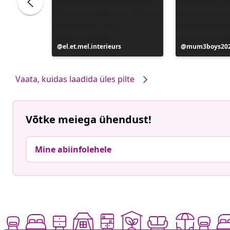
e
Postitus
el.et.mel.interieurs
Postitus
mum3boys20
avaldatud
avaldatud
Vaata, kuidas laadida üles pilte
Võtke meiega ühendust!
Mine abiinfolehele