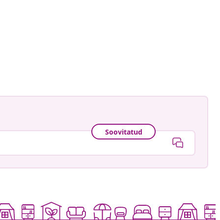
astradgard
ud
Soovitatud