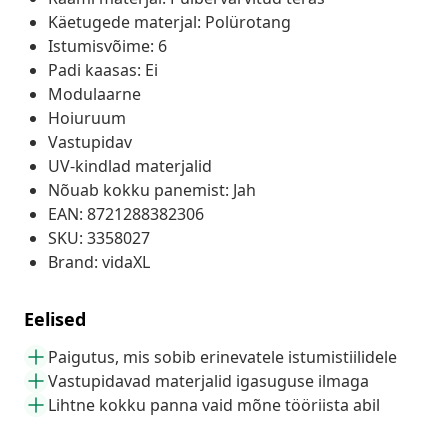
Käetugede materjal: Polürotang
Istumisvõime: 6
Padi kaasas: Ei
Modulaarne
Hoiuruum
Vastupidav
UV-kindlad materjalid
Nõuab kokku panemist: Jah
EAN: 8721288382306
SKU: 3358027
Brand: vidaXL
Eelised
Paigutus, mis sobib erinevatele istumistiilidele
Vastupidavad materjalid igasuguse ilmaga
Lihtne kokku panna vaid mõne tööriista abil