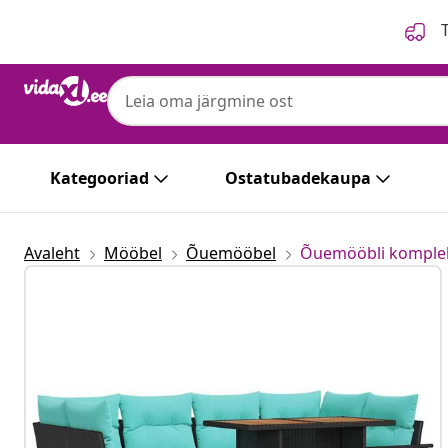
Eelmine
Järgmine
T
Kategooriad
Ostatubadekaupa
Avaleht
Mööbel
Õuemööbel
Õuemööbli komple