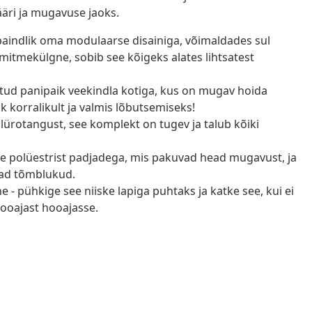
äri ja mugavuse jaoks.
aindlik oma modulaarse disainiga, võimaldades sul
a mitmekülgne, sobib see kõigeks alates lihtsatest
ritud panipaik veekindla kotiga, kus on mugav hoida
k korralikult ja valmis lõbutsemiseks!
ürotangust, see komplekt on tugev ja talub kõiki
e polüestrist padjadega, mis pakuvad head mugavust, ja
vad tõmblukud.
 - pühkige see niiske lapiga puhtaks ja katke see, kui ei
hooajast hooajasse.