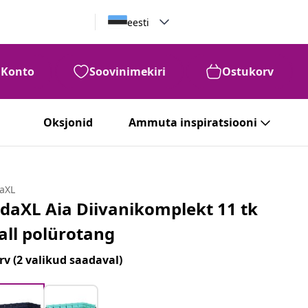
eesti
Konto
Soovinimekiri
Ostukorv
Oksjonid
Ammuta inspiratsiooni
daXL
idaXL Aia Diivanikomplekt 11 tk
all polürotang
rv
(2 valikud saadaval)