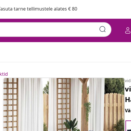
asuta tarne tellimustele alates € 80
ktid
vi
v
H
Vä