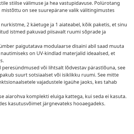
le stiilse välimuse ja hea vastupidavuse. Polürotang
t, mistõttu on see suurepärane valik välitingimustes
 nurkistme, 2 käetuge ja 1 aiateabel, kõik paketis, et sinu
nitud istmed pakuvad piisavalt ruumi sõprade ja
 ümber paigutatava modulaarse disaini abil saad muuta
 nautimiseks on UV-kindlad materjalid ideaalsed, et
s.
 peresündmused või lihtsalt lõdvestav pärastlõuna, see
kub suurt sotsiaalset või isiklikku ruumi. See mitte
funktsionaalsetele vajadustele igaühe jaoks, kes tahab
aiarohva komplekti eluiga kattega, kui seda ei kasuta.
dades kasutusvõimet järgnevateks hooaegadeks.