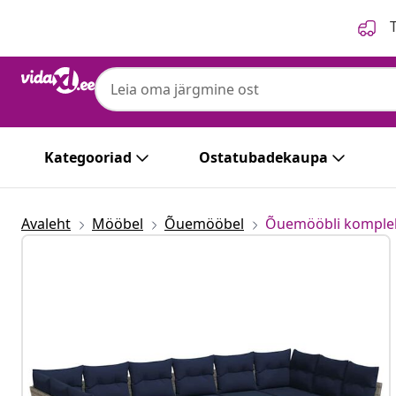
Eelmine
Järgmine
T
Kategooriad
Ostatubadekaupa
Avaleht
Mööbel
Õuemööbel
Õuemööbli komple