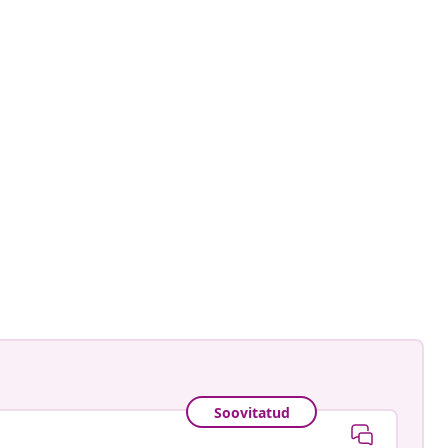
astradgard
ud
Soovitatud