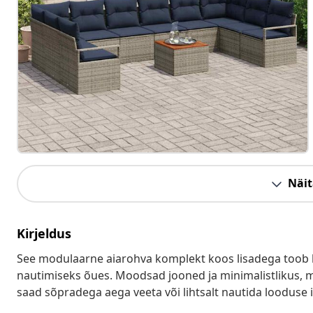
Näit
Kirjeldus
See modulaarne aiarohva komplekt koos lisadega toob kokk
nautimiseks õues. Moodsad jooned ja minimalistlikus, m
saad sõpradega aega veeta või lihtsalt nautida looduse i