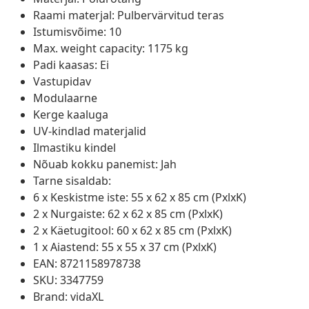
Raami materjal: Pulbervärvitud teras
Istumisvõime: 10
Max. weight capacity: 1175 kg
Padi kaasas: Ei
Vastupidav
Modulaarne
Kerge kaaluga
UV-kindlad materjalid
Ilmastiku kindel
Nõuab kokku panemist: Jah
Tarne sisaldab:
6 x Keskistme iste: 55 x 62 x 85 cm (PxlxK)
2 x Nurgaiste: 62 x 62 x 85 cm (PxlxK)
2 x Käetugitool: 60 x 62 x 85 cm (PxlxK)
1 x Aiastend: 55 x 55 x 37 cm (PxlxK)
EAN: 8721158978738
SKU: 3347759
Brand: vidaXL