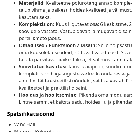
Materjalid:
Kvaliteetne polürotang annab komplekti
talub vihma ja päikest, hoides kvaliteeti ja välimus
kasutamiseks.
Komplektis on:
Kuus liigutavat osa: 6 keskistme, 2
soovidele vastata. Vastupidavalt ja mugavalt disai
pereliikmete jaoks.
Omadused / Funktsioon / Disain:
Selle hõlpsasti
oma koosoleku seadeid, sõltuvalt vajadusest. Suve
taluda päevitavat päikest ilma, et välimus kannatak
Soovitatud kasutus:
Täiuslik aiapeod, sundimatud
komplekt sobib igasugustesse keskkondadesse ja pa
ainult ei täida esteetilisi nõudeid, vaid ka vastab 
kvaliteetset ja praktilist disaini.
Hooldus ja hoolitsemine:
Pikenda oma modulaarse 
Lihtne samm, et kaitsta sadu, hoides ilu ja piken
Spetsifikatsioonid
Värv: Hall
Materjal: Polürotang