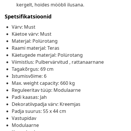
kergelt, hoides mööbli ilusana.
Spetsifikatsioonid
Värv: Must
Käetoe värv: Must
Materjal: Polürotang
Raami materjal: Teras
Käetugede materjal: Polürotang
Viimistlus: Pulbervärvitud , rattanaarnane
Tagakõrgus: 69 cm
Istumisvõime: 6
Max. weight capacity: 660 kg
Reguleeritav tüüp: Modulaarne
Padi kaasas: Jah
Dekoratiivpadja värv: Kreemjas
Padja suurus: 55 x 44 cm
Vastupidav
Modulaarne