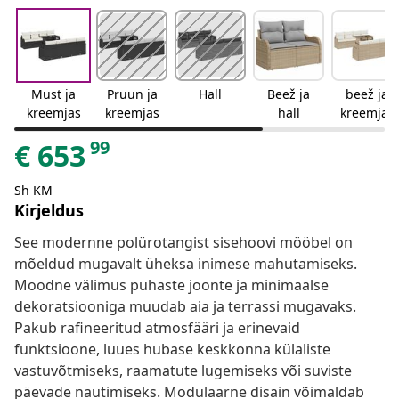
Must ja
Pruun ja
Hall
Beež ja
beež ja
kreemjas
kreemjas
hall
kreemjas
99
€
653
Sh KM
Kirjeldus
See modernne polürotangist sisehoovi mööbel on
mõeldud mugavalt üheksa inimese mahutamiseks.
Moodne välimus puhaste joonte ja minimaalse
dekoratsiooniga muudab aia ja terrassi mugavaks.
Pakub rafineeritud atmosfääri ja erinevaid
funktsioone, luues hubase keskkonna külaliste
vastuvõtmiseks, raamatute lugemiseks või suviste
päevade nautimiseks. Modulaarne disain võimaldab