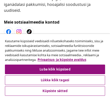
iganädalasi pakkumisi, hooajalisi soodustusi ja
uudiseid.
Meie sotsiaalmeedia kontod
Kasutame küpsiseid veebisaidi nõuetekohaseks toimimiseks, sisu ja
Lepingust taganemine
reklaamide isikupärastamiseks, sotsiaalmeedia funktsioonide
pakkumiseks ning liikluse analüüsimiseks. Jagame teie infot meie
Esita oma tellimuse kohta tagastamissoov.
veebisaidi kasutamise kohta ka meie sotsiaalmeedia-, reklaami ja
analüüsipartneritega.
Privaatsus- ja küpsiste avaldus
Lepingust taganemine
Luba kõik küpsised
Lükka kõik tagasi
Klienditeenindus
Küpsiste sätted
Ettevõte