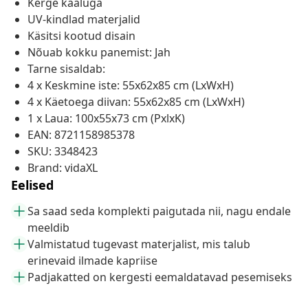
Kerge kaaluga
UV-kindlad materjalid
Käsitsi kootud disain
Nõuab kokku panemist: Jah
Tarne sisaldab:
4 x Keskmine iste: 55x62x85 cm (LxWxH)
4 x Käetoega diivan: 55x62x85 cm (LxWxH)
1 x Laua: 100x55x73 cm (PxlxK)
EAN: 8721158985378
SKU: 3348423
Brand: vidaXL
Eelised
Sa saad seda komplekti paigutada nii, nagu endale
meeldib
Valmistatud tugevast materjalist, mis talub
erinevaid ilmade kapriise
Padjakatted on kergesti eemaldatavad pesemiseks