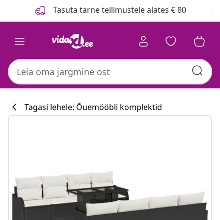
Eelmine
Järgmine
Tasuta tarne tellimustele alates € 80
Tagasi lehele: Õuemööbli komplektid
Köögikollektsi
#sharemevidaxl