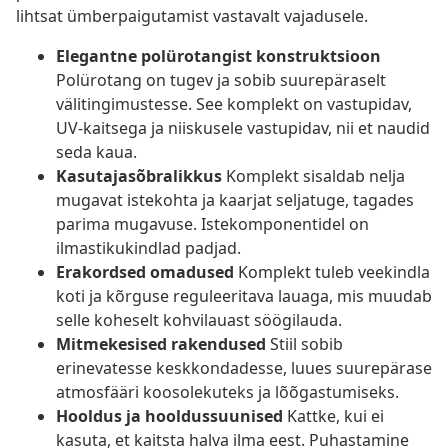
lihtsat ümberpaigutamist vastavalt vajadusele.
Elegantne polürotangist konstruktsioon
Polürotang on tugev ja sobib suurepäraselt
välitingimustesse. See komplekt on vastupidav,
UV-kaitsega ja niiskusele vastupidav, nii et naudid
seda kaua.
Kasutajasõbralikkus
Komplekt sisaldab nelja
mugavat istekohta ja kaarjat seljatuge, tagades
parima mugavuse. Istekomponentidel on
ilmastikukindlad padjad.
Erakordsed omadused
Komplekt tuleb veekindla
koti ja kõrguse reguleeritava lauaga, mis muudab
selle koheselt kohvilauast söögilauda.
Mitmekesised rakendused
Stiil sobib
erinevatesse keskkondadesse, luues suurepärase
atmosfääri koosolekuteks ja lõõgastumiseks.
Hooldus ja hooldussuunised
Kattke, kui ei
kasuta, et kaitsta halva ilma eest. Puhastamine