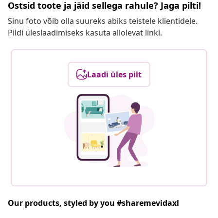
Ostsid toote ja jäid sellega rahule? Jaga pilti!
Sinu foto võib olla suureks abiks teistele klientidele.
Pildi üleslaadimiseks kasuta allolevat linki.
Laadi üles pilt
Our products, styled by you #sharemevidaxl