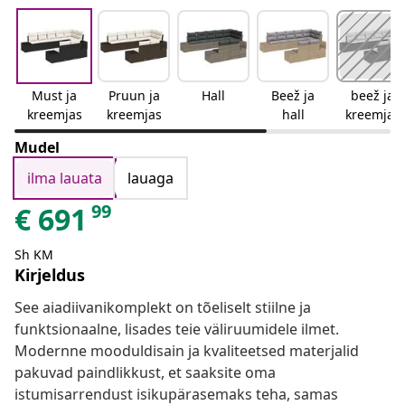
Must ja
Pruun ja
Hall
Beež ja
beež ja
kreemjas
kreemjas
hall
kreemjas
Mudel
ilma lauata
lauaga
99
€
691
Sh KM
Kirjeldus
See aiadiivanikomplekt on tõeliselt stiilne ja
funktsionaalne, lisades teie väliruumidele ilmet.
Modernne mooduldisain ja kvaliteetsed materjalid
pakuvad paindlikkust, et saaksite oma
istumisarrendust isikupärasemaks teha, samas