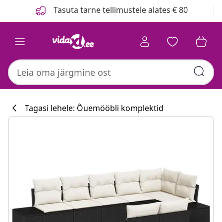
Eelmine
Järgmine
Tasuta tarne tellimustele alates € 80
Tagasi lehele: Õuemööbli komplektid
Köögikollektsi
#sharemevidaxl