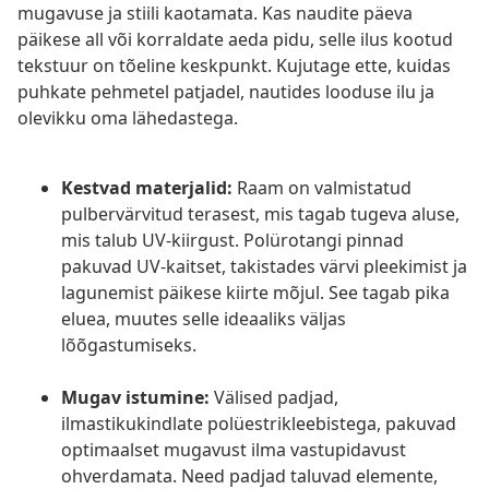
mugavuse ja stiili kaotamata. Kas naudite päeva
päikese all või korraldate aeda pidu, selle ilus kootud
tekstuur on tõeline keskpunkt. Kujutage ette, kuidas
puhkate pehmetel patjadel, nautides looduse ilu ja
olevikku oma lähedastega.
Kestvad materjalid:
Raam on valmistatud
pulbervärvitud terasest, mis tagab tugeva aluse,
mis talub UV-kiirgust. Polürotangi pinnad
pakuvad UV-kaitset, takistades värvi pleekimist ja
lagunemist päikese kiirte mõjul. See tagab pika
eluea, muutes selle ideaaliks väljas
lõõgastumiseks.
Mugav istumine:
Välised padjad,
ilmastikukindlate polüestrikleebistega, pakuvad
optimaalset mugavust ilma vastupidavust
ohverdamata. Need padjad taluvad elemente,