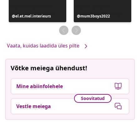
Postitus
el.et.mel.interieurs
Postitus
mum3boys2022
avaldatud
avaldatud
Vaata, kuidas laadida üles pilte
Võtke meiega ühendust!
Mine abiinfolehele
Soovitatud
Vestle meiega