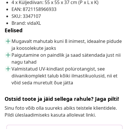
4 x Küljediivan: 55 x 55 x 37 cm (P x L x K)
EAN: 8721158966933
SKU: 3347107
Brand: vidaXL
Eelised
Mugavalt mahutab kuni 8 inimest, ideaalne pidude
ja koosolekute jaoks
Paigutamine on paindlik ja saad sätendada just nii
nagu tahad
Valmistatud UV-kindlast polürotangist, see
diivanikomplekt talub kõiki ilmastikuolusid, nii et
võid seda muretult õue jätta
Ostsid toote ja jäid sellega rahule? Jaga pilti!
Sinu foto võib olla suureks abiks teistele klientidele.
Pildi üleslaadimiseks kasuta allolevat linki.