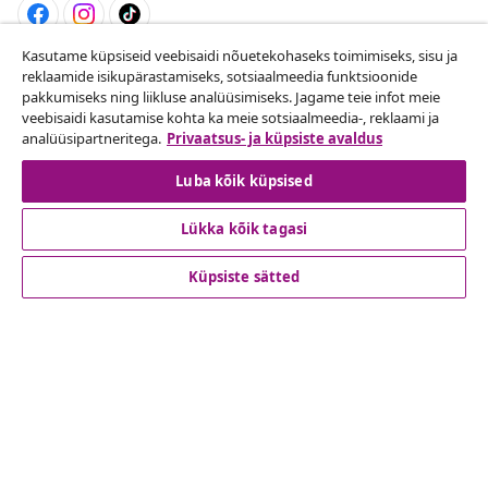
Kasutame küpsiseid veebisaidi nõuetekohaseks toimimiseks, sisu ja
Lepingust taganemine
reklaamide isikupärastamiseks, sotsiaalmeedia funktsioonide
pakkumiseks ning liikluse analüüsimiseks. Jagame teie infot meie
Esita oma tellimuse kohta tagastamissoov.
veebisaidi kasutamise kohta ka meie sotsiaalmeedia-, reklaami ja
analüüsipartneritega.
Privaatsus- ja küpsiste avaldus
Lepingust taganemine
Luba kõik küpsised
Lükka kõik tagasi
Klienditeenindus
Küpsiste sätted
Ettevõte
vidaXL
Vaata rohkem