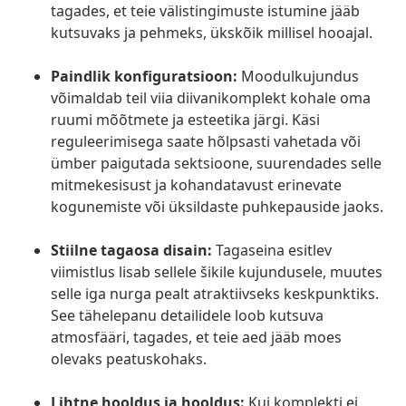
tagades, et teie välistingimuste istumine jääb
kutsuvaks ja pehmeks, ükskõik millisel hooajal.
Paindlik konfiguratsioon:
Moodulkujundus
võimaldab teil viia diivanikomplekt kohale oma
ruumi mõõtmete ja esteetika järgi. Käsi
reguleerimisega saate hõlpsasti vahetada või
ümber paigutada sektsioone, suurendades selle
mitmekesisust ja kohandatavust erinevate
kogunemiste või üksildaste puhkepauside jaoks.
Stiilne tagaosa disain:
Tagaseina esitlev
viimistlus lisab sellele šikile kujundusele, muutes
selle iga nurga pealt atraktiivseks keskpunktiks.
See tähelepanu detailidele loob kutsuva
atmosfääri, tagades, et teie aed jääb moes
olevaks peatuskohaks.
Lihtne hooldus ja hooldus:
Kui komplekti ei