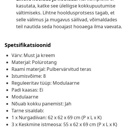
kasutata, katke see üleliigse kokkupuutumise
vältimiseks. Lihtne hooldusprotsess tagab, et
selle välimus ja mugavus säilivad, võimaldades
teil nautida seda hooajast hooaega ilma vaevata.
Spetsifikatsioonid
Värv: Must ja kreem
Materjal: Polürotang
Raami materjal: Pulbervärvitud teras
Istumisvõime: 8
Reguleeritav tüüp: Modulaarne
Padi kaasas: Ei
Modulaarne
Nõuab kokku panemist: Jah
Tarne sisaldab:
1 x Nurgadiivan: 62 x 62 x 69 cm (P x L x K)
3 x Keskmine istmeosa: 55 x 62 x 69 cm (P x L x K)