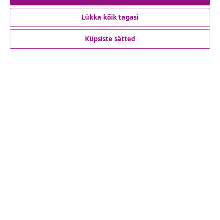
Lükka kõik tagasi
Klienditeenindus
Küpsiste sätted
Ettevõte
vidaXL
Vaata rohkem
© 2008-2026 vidaXL www.vidaxl.ee on vidaXL Marketplace
Europe B.V. veebileht