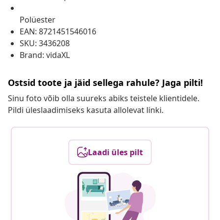
Polüester
EAN: 8721451546016
SKU: 3436208
Brand: vidaXL
Ostsid toote ja jäid sellega rahule? Jaga pilti!
Sinu foto võib olla suureks abiks teistele klientidele.
Pildi üleslaadimiseks kasuta allolevat linki.
Laadi üles pilt