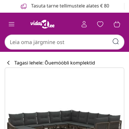
Eelmine
Järgmine
Tasuta tarne tellimustele alates € 80
Tagasi lehele: Õuemööbli komplektid
Köögikollektsi
#sharemevidaxl