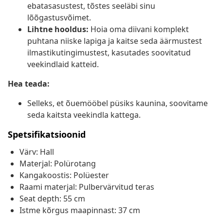
ebatasasustest, tõstes seeläbi sinu
lõõgastusvõimet.
Lihtne hooldus:
Hoia oma diivani komplekt
puhtana niiske lapiga ja kaitse seda äärmustest
ilmastikutingimustest, kasutades soovitatud
veekindlaid katteid.
Hea teada:
Selleks, et õuemööbel püsiks kaunina, soovitame
seda kaitsta veekindla kattega.
Spetsifikatsioonid
Värv: Hall
Materjal: Polürotang
Kangakoostis: Polüester
Raami materjal: Pulbervärvitud teras
Seat depth: 55 cm
Istme kõrgus maapinnast: 37 cm