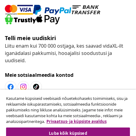
Telli meie uudiskiri
Liitu enam kui 700 000 ostjaga, kes saavad vidaXL-ilt
iganädalasi pakkumisi, hooajalisi soodustusi ja
uudiseid.
Meie sotsiaalmeedia kontod
Kasutame küpsiseid veebisaidi nõuetekohaseks toimimiseks, sisu ja
Lepingust taganemine
reklaamide isikupärastamiseks, sotsiaalmeedia funktsioonide
pakkumiseks ning liikluse analüüsimiseks. Jagame teie infot meie
Esita oma tellimuse kohta tagastamissoov.
veebisaidi kasutamise kohta ka meie sotsiaalmeedia-, reklaami ja
analüüsipartneritega.
Privaatsus- ja küpsiste avaldus
Lepingust taganemine
Luba kõik küpsised