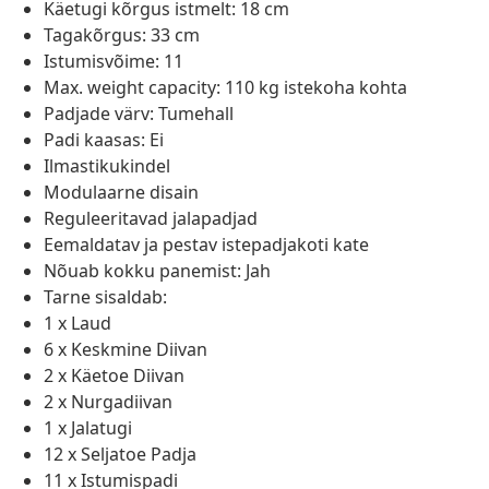
Käetugi kõrgus istmelt: 18 cm
Tagakõrgus: 33 cm
Istumisvõime: 11
Max. weight capacity: 110 kg istekoha kohta
Padjade värv: Tumehall
Padi kaasas: Ei
Ilmastikukindel
Modulaarne disain
Reguleeritavad jalapadjad
Eemaldatav ja pestav istepadjakoti kate
Nõuab kokku panemist: Jah
Tarne sisaldab:
1 x Laud
6 x Keskmine Diivan
2 x Käetoe Diivan
2 x Nurgadiivan
1 x Jalatugi
12 x Seljatoe Padja
11 x Istumispadi