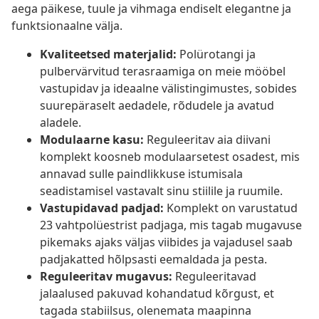
aega päikese, tuule ja vihmaga endiselt elegantne ja
funktsionaalne välja.
Kvaliteetsed materjalid:
Polürotangi ja
pulbervärvitud terasraamiga on meie mööbel
vastupidav ja ideaalne välistingimustes, sobides
suurepäraselt aedadele, rõdudele ja avatud
aladele.
Modulaarne kasu:
Reguleeritav aia diivani
komplekt koosneb modulaarsetest osadest, mis
annavad sulle paindlikkuse istumisala
seadistamisel vastavalt sinu stiilile ja ruumile.
Vastupidavad padjad:
Komplekt on varustatud
23 vahtpolüestrist padjaga, mis tagab mugavuse
pikemaks ajaks väljas viibides ja vajadusel saab
padjakatted hõlpsasti eemaldada ja pesta.
Reguleeritav mugavus:
Reguleeritavad
jalaalused pakuvad kohandatud kõrgust, et
tagada stabiilsus, olenemata maapinna