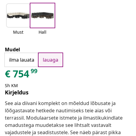
Must
Hall
Mudel
ilma lauata
lauaga
99
€
754
Sh KM
Kirjeldus
See aia diivani komplekt on mõeldud lõbusate ja
lõõgastavate hetkede nautimiseks teie aias või
terrassil. Modulaarsete istmete ja ilmastikukindlate
omadustega muudetakse see lihtsalt vastavalt
vajadustele ja seadistustele. See näeb pärast pikka